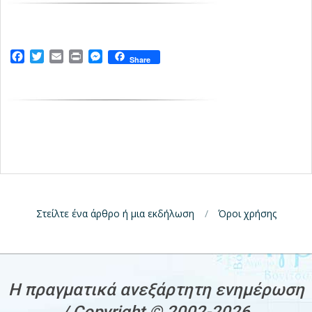
Facebook
Twitter
Email
Print
Messenger
Share
Στείλτε ένα άρθρο ή μια εκδήλωση
Όροι χρήσης
H πραγματικά ανεξάρτητη ενημέρωση