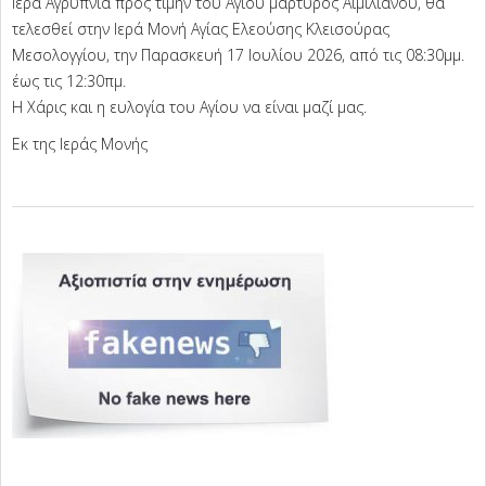
Ιερά Αγρυπνία προς τιμήν του Αγίου μάρτυρος Αιμιλιανού, θα
τελεσθεί στην Ιερά Μονή Αγίας Ελεούσης Κλεισούρας
Μεσολογγίου, την Παρασκευή 17 Ιουλίου 2026, από τις 08:30μμ.
έως τις 12:30πμ.
Η Χάρις και η ευλογία του Αγίου να είναι μαζί μας.
Εκ της Ιεράς Μονής
2026-
07-
15