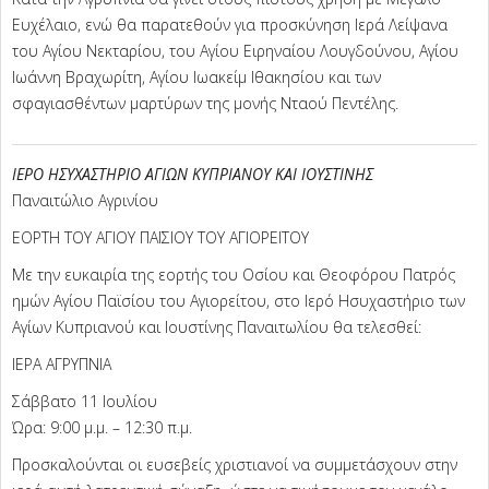
Ευχέλαιο, ενώ θα παρατεθούν για προσκύνηση Ιερά Λείψανα
του Αγίου Νεκταρίου, του Αγίου Ειρηναίου Λουγδούνου, Αγίου
Ιωάννη Βραχωρίτη, Αγίου Ιωακείμ Ιθακησίου και των
σφαγιασθέντων μαρτύρων της μονής Νταού Πεντέλης.
ΙΕΡΟ ΗΣΥΧΑΣΤΗΡΙΟ ΑΓΙΩΝ ΚΥΠΡΙΑΝΟΥ ΚΑΙ ΙΟΥΣΤΙΝΗΣ
Παναιτώλιο Αγρινίου
ΕΟΡΤΗ ΤΟΥ ΑΓΙΟΥ ΠΑΪΣΙΟΥ ΤΟΥ ΑΓΙΟΡΕΙΤΟΥ
Με την ευκαιρία της εορτής του Οσίου και Θεοφόρου Πατρός
ημών Αγίου Παϊσίου του Αγιορείτου, στο Ιερό Ησυχαστήριο των
Αγίων Κυπριανού και Ιουστίνης Παναιτωλίου θα τελεσθεί:
ΙΕΡΑ ΑΓΡΥΠΝΙΑ
Σάββατο 11 Ιουλίου
Ώρα: 9:00 μ.μ. – 12:30 π.μ.
Προσκαλούνται οι ευσεβείς χριστιανοί να συμμετάσχουν στην