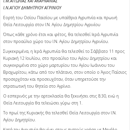
Ι.Μ.ΑΙΤΩΛΙΑΣ ΚΑΙ ΑΚΑΡΝΑΝΙΑΣ
Ι.Ν.ΑΓΙΟΥ ΔΗΜΗΤΡΙΟΥ ΑΓΡΙΝΙΟΥ
Εορτή του Οσίου Παϊσίου με υπαίθρια Αγρυπνία και πρωινή
Θεία Λειτουργία στον Ι.Ν. Αγίου Δημητρίου Αγρινίου
Όπως κάθε χρόνο έτσι και φέτος, θα τελεσθεί Ιερά Αγρυπνία
στον προαύλιο χώρο του Ι.Ν. Αγίου Δημητρίου Αγρινίου.
Συγκεκριμένα, η Ιερά Αγρυπνία θα τελεσθεί το Σάββατο 11 προς
Κυριακή 12 Ιουλίου, στο προαύλιο του Αγίου Δημητρίου και
συγκεκριμένα στο χώρο μαρτυρίου του Αγίου Ιωάννου του
Βραχωρίτου, κάτω από τον πλάτανο, στον οποίο ο Άγιος Παΐσιος
προσερχόταν και προσευχόταν, όταν υπηρετούσε την
στρατιωτική του θητεία στο Αγρίνιο.
Ο εσπερινός με την αρτοκλασία θα ξεκινήσει στις 8:30, ενώ η
Θεία Λειτουργία θα τελειώσει γύρω στη 1.
Το πρωί της Κυριακής θα τελεσθεί Θεία Λειτουργία στον Ι.Ν.
Αγίου Δημητρίου.
Κατά την Αγρυπνία θα γίνει στους πιστούς χρήση με Μεγάλο