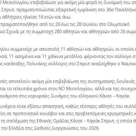
Ο Μεσολογγίου επιβεβαίωσε για ακόμη μία φορά τη δυναμική του σ
κ Σπριντ, πραγματοποιώντας εξαιρετική εμφάνιση στο 36ο Πανελλήν
ι αθλήτριες ηλικίας 16 ετών και άνω.
πραγματοποιήθηκε από τις 26 έως τις 28 Ιουνίου στο Ολυμπιακό
ο Σχινιά, με τη συμμετοχή 280 αθλητών και αθλητριών από 26 σωμα
ίου συμμετείχε με αποστολή 11 αθλητών και αθλητριών, οι οποίοι 
υσά, 11 ασημένια και 11 χάλκινα μετάλλια, φέρνοντας τον σύλλογο σ
ας κατάταξης. Πολυνίκης σύλλογος στο Σπριντ αναδείχθηκε ο Ναυτικ
αυτές αποτελούν ακόμη μία επιβεβαίωση της συστηματικής δουλειάς
ται τα τελευταία χρόνια στον ΝΟ Μεσολογγίου, αλλά και της συνεχ
ανάμεσα στις κορυφαίες δυνάμεις του ελληνικού Κάνοε – Καγιάκ.
υνέχεια είναι εξίσου απαιτητική, καθώς τέσσερις αθλητές του συλλ
δη σε προπονητικό κοινόβιο και στις προβλεπόμενες εργομετρικές κ
 τη στελέχωση της Εθνικής Ομάδας Κάνοε – Καγιάκ Σπριντ, η οποία 
την Ελλάδα στις διεθνείς διοργανώσεις του 2026.