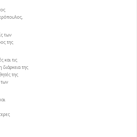
τος
ερόπουλος,
ς των
ος της
 και τις
η διάρκεια της
θητές της
 των
και
τερες