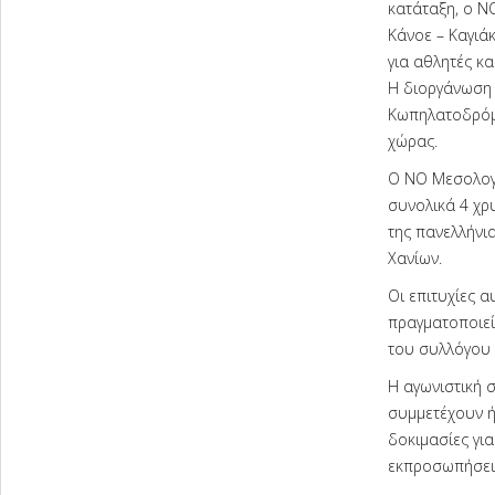
κατάταξη, ο Ν
Κάνοε – Καγιά
για αθλητές κα
Η διοργάνωση 
Κωπηλατοδρόμι
χώρας.
Ο ΝΟ Μεσολογγ
συνολικά 4 χρ
της πανελλήνι
Χανίων.
Οι επιτυχίες 
πραγματοποιεί
του συλλόγου 
Η αγωνιστική σ
συμμετέχουν ή
δοκιμασίες για
εκπροσωπήσει 