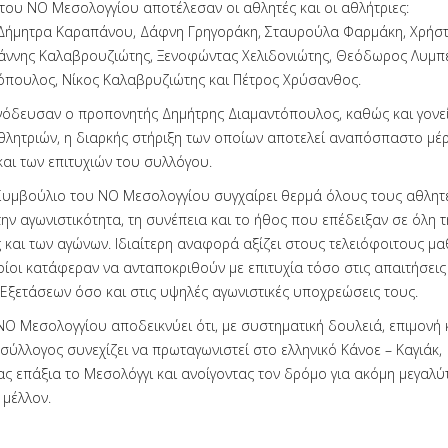
του ΝΟ Μεσολογγίου αποτέλεσαν οι αθλητές και οι αθλήτριες:
 Δήμητρα Καραπάνου, Δάφνη Γρηγοράκη, Σταυρούλα Φαρμάκη, Χρήσ
ιάννης Καλαβρουζιώτης, Ξενοφώντας Χελιδονιώτης, Θεόδωρος Λυμπ
όπουλος, Νίκος Καλαβρυζιώτης και Πέτρος Χρύσανθος.
όδευσαν ο προπονητής Δημήτρης Διαμαντόπουλος, καθώς και γονεί
θλητριών, η διαρκής στήριξη των οποίων αποτελεί αναπόσπαστο μέρ
αι των επιτυχιών του συλλόγου.
 Συμβούλιο του ΝΟ Μεσολογγίου συγχαίρει θερμά όλους τους αθλητές
την αγωνιστικότητα, τη συνέπεια και το ήθος που επέδειξαν σε όλη τ
 και των αγώνων. Ιδιαίτερη αναφορά αξίζει στους τελειόφοιτους μα
οίοι κατάφεραν να ανταποκριθούν με επιτυχία τόσο στις απαιτήσεις
Εξετάσεων όσο και στις υψηλές αγωνιστικές υποχρεώσεις τους.
ΝΟ Μεσολογγίου αποδεικνύει ότι, με συστηματική δουλειά, επιμονή 
σύλλογος συνεχίζει να πρωταγωνιστεί στο ελληνικό Κάνοε – Καγιάκ,
 επάξια το Μεσολόγγι και ανοίγοντας τον δρόμο για ακόμη μεγαλύ
 μέλλον.