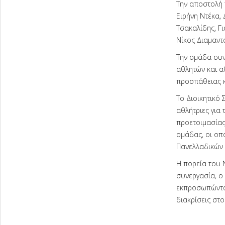
Την αποστολή 
Ειρήνη Ντέκα,
Τσακαλίδης, Γ
Νίκος Διαμαντ
Την ομάδα συν
αθλητών και α
προσπάθειας κ
Το Διοικητικό
αθλήτριες για 
προετοιμασίας
ομάδας, οι οπ
Πανελλαδικών 
Η πορεία του 
συνεργασία, ο 
εκπροσωπώντας
διακρίσεις στο