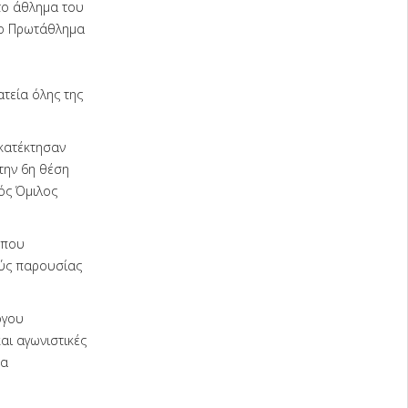
το άθλημα του
ιο Πρωτάθλημα
τεία όλης της
κατέκτησαν
την 6η θέση
ός Όμιλος
 που
ούς παρουσίας
όγου
αι αγωνιστικές
θα