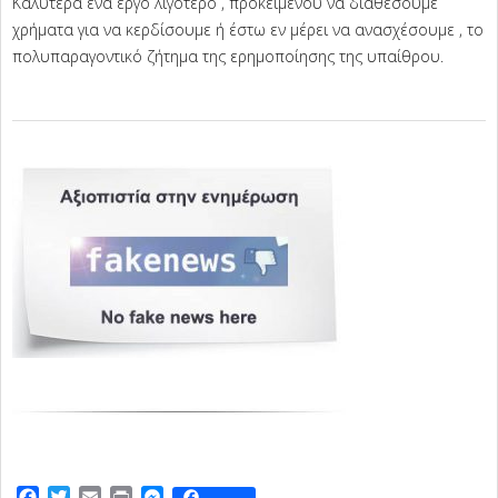
Καλύτερα ένα έργο λιγότερο , προκειμένου να διαθέσουμε
χρήματα για να κερδίσουμε ή έστω εν μέρει να ανασχέσουμε , το
πολυπαραγοντικό ζήτημα της ερημοποίησης της υπαίθρου.
2026-
07-
05
Facebook
Twitter
Email
Print
Messenger