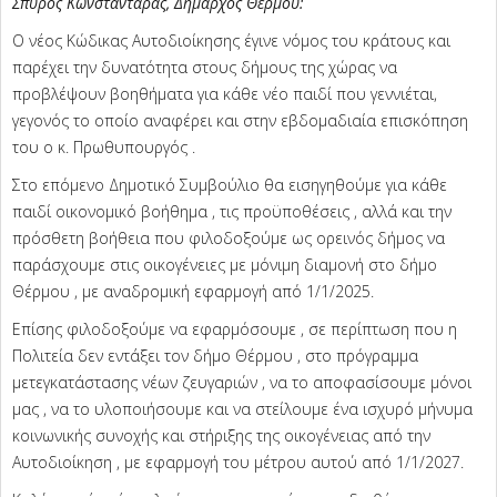
Σπύρος Κωνσταντάρας, Δήμαρχος Θέρμου:
Ο νέος Κώδικας Αυτοδιοίκησης έγινε νόμος του κράτους και
παρέχει την δυνατότητα στους δήμους της χώρας να
προβλέψουν βοηθήματα για κάθε νέο παιδί που γεννιέται,
γεγονός το οποίο αναφέρει και στην εβδομαδιαία επισκόπηση
του ο κ. Πρωθυπουργός .
Στο επόμενο Δημοτικό Συμβούλιο θα εισηγηθούμε για κάθε
παιδί οικονομικό βοήθημα , τις προϋποθέσεις , αλλά και την
πρόσθετη βοήθεια που φιλοδοξούμε ως ορεινός δήμος να
παράσχουμε στις οικογένειες με μόνιμη διαμονή στο δήμο
Θέρμου , με αναδρομική εφαρμογή από 1/1/2025.
Επίσης φιλοδοξούμε να εφαρμόσουμε , σε περίπτωση που η
Πολιτεία δεν εντάξει τον δήμο Θέρμου , στο πρόγραμμα
μετεγκατάστασης νέων ζευγαριών , να το αποφασίσουμε μόνοι
μας , να το υλοποιήσουμε και να στείλουμε ένα ισχυρό μήνυμα
κοινωνικής συνοχής και στήριξης της οικογένειας από την
Αυτοδιοίκηση , με εφαρμογή του μέτρου αυτού από 1/1/2027.