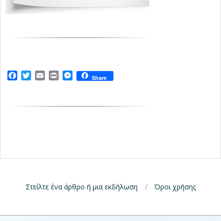
Facebook
Twitter
Email
Print
Messenger
Share
Στείλτε ένα άρθρο ή μια εκδήλωση
Όροι χρήσης