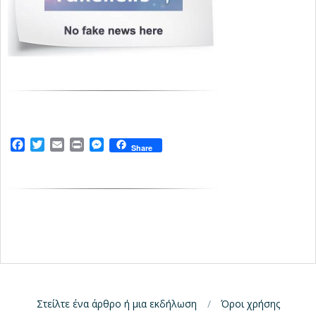
Facebook
Twitter
Email
Print
Messenger
Share
Στείλτε ένα άρθρο ή μια εκδήλωση
Όροι χρήσης