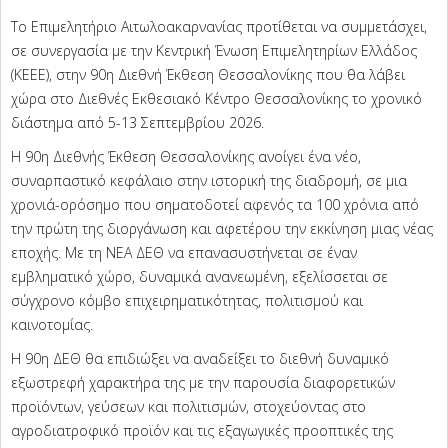
Το Επιμελητήριο Αιτωλοακαρνανίας προτίθεται να συμμετάσχει,
σε συνεργασία με την Κεντρική Ένωση Επιμελητηρίων Ελλάδος
(ΚΕΕΕ), στην 90η Διεθνή Έκθεση Θεσσαλονίκης που θα λάβει
χώρα στο Διεθνές Εκθεσιακό Κέντρο Θεσσαλονίκης το χρονικό
διάστημα από 5-13 Σεπτεμβρίου 2026.
Η 90η Διεθνής Έκθεση Θεσσαλονίκης ανοίγει ένα νέο,
συναρπαστικό κεφάλαιο στην ιστορική της διαδρομή, σε μια
χρονιά-ορόσημο που σηματοδοτεί αφενός τα 100 χρόνια από
την πρώτη της διοργάνωση και αφετέρου την εκκίνηση μιας νέας
εποχής. Με τη ΝΕΑ ΔΕΘ να επανασυστήνεται σε έναν
εμβληματικό χώρο, δυναμικά ανανεωμένη, εξελίσσεται σε
σύγχρονο κόμβο επιχειρηματικότητας, πολιτισμού και
καινοτομίας.
Η 90η ΔΕΘ θα επιδιώξει να αναδείξει το διεθνή δυναμικό
εξωστρεφή χαρακτήρα της με την παρουσία διαφορετικών
προϊόντων, γεύσεων και πολιτισμών, στοχεύοντας στο
αγροδιατροφικό προϊόν και τις εξαγωγικές προοπτικές της