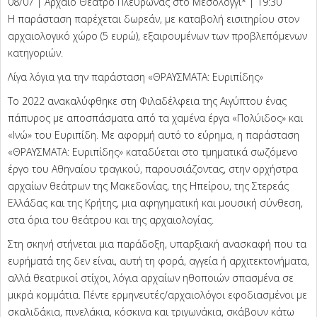
08/07 | Αρχαίο Θέατρο Πλευρώνας στο Μεσολόγγι* | 19:30
Η παράσταση παρέχεται δωρεάν, με καταβολή εισιτηρίου στον
αρχαιολογικό χώρο (5 ευρώ), εξαιρουμένων των προβλεπόμενων
κατηγοριών.
Λίγα λόγια για την παράσταση «ΘΡΑΥΣΜΑΤΑ: Ευριπίδης»
Το 2022 ανακαλύφθηκε στη Φιλαδέλφεια της Αιγύπτου ένας
πάπυρος με αποσπάσματα από τα χαμένα έργα «Πολύιδος» και
«Ινώ» του Ευριπίδη. Με αφορμή αυτό το εύρημα, η παράσταση
«ΘΡΑΥΣΜΑΤΑ: Ευριπίδης» καταδύεται στο τμηματικά σωζόμενο
έργο του Αθηναίου τραγικού, παρουσιάζοντας, στην ορχήστρα
αρχαίων θεάτρων της Μακεδονίας, της Ηπείρου, της Στερεάς
Ελλάδας και της Κρήτης, μια αφηγηματική και μουσική σύνθεση,
στα όρια του θεάτρου και της αρχαιολογίας.
Στη σκηνή στήνεται μια παράδοξη, υπαρξιακή ανασκαφή που τα
ευρήματά της δεν είναι, αυτή τη φορά, αγγεία ή αρχιτεκτονήματα,
αλλά θεατρικοί στίχοι, λόγια αρχαίων ηθοποιών σπασμένα σε
μικρά κομμάτια. Πέντε ερμηνευτές/αρχαιολόγοι εφοδιασμένοι με
σκαλιδάκια, πινελάκια, κόσκινα και τριγωνάκια, σκάβουν κάτω