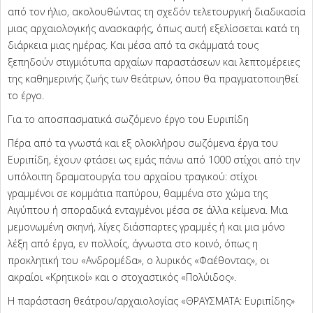
από τον ήλιο, ακολουθώντας τη σχεδόν τελετουργική διαδικασία
μιας αρχαιολογικής ανασκαφής, όπως αυτή εξελίσσεται κατά τη
διάρκεια μιας ημέρας. Και μέσα από τα σκάμματά τους
ξεπηδούν στιγμιότυπα αρχαίων παραστάσεων και λεπτομέρειες
της καθημερινής ζωής των θεάτρων, όπου θα πραγματοποιηθεί
το έργο.
Για το αποσπασματικά σωζόμενο έργο του Ευριπίδη
Πέρα από τα γνωστά και εξ ολοκλήρου σωζόμενα έργα του
Ευριπίδη, έχουν φτάσει ως εμάς πάνω από 1000 στίχοι από την
υπόλοιπη δραματουργία του αρχαίου τραγικού: στίχοι
γραμμένοι σε κομμάτια παπύρου, θαμμένα στο χώμα της
Αιγύπτου ή σποραδικά ενταγμένοι μέσα σε άλλα κείμενα. Μια
μεμονωμένη σκηνή, λίγες διάσπαρτες γραμμές ή και μια μόνο
λέξη από έργα, εν πολλοίς, άγνωστα στο κοινό, όπως η
προκλητική του «Ανδρομέδα», ο λυρικός «Φαέθοντας», οι
ακραίοι «Κρητικοί» και ο στοχαστικός «Πολύιδος».
Η παράσταση θεάτρου/αρχαιολογίας «ΘΡΑΥΣΜΑΤΑ: Ευριπίδης»