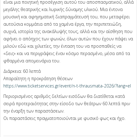
είναι μια ποιητική προσέγγιση αυτού του αποσπασματικού, αλλά
μεγάλης θεατρικής και λυρικής δύναμης υλικού. Μια έντονα
μουσική και αφηγηματική διαπραγμάτευσή του, που μεταφέρει
αυτούσια κομμάτια από τα χαμένα έργα, την περιπετειώδη,
συχνά, ιστορία της ανακάλυψής τους, αλλά και την αίσθηση που
αφήνει ο απόηχος των φωνών, όλων αυτών που έχουν πάψει να
μιλούν εδώ και χιλιετίες, την ένταση του να προσπαθείς να
«δεις» και να περιγράψεις έναν κόσμο περασμένο, μέσα από τα
φθαρμένα απομεινάρια του.
Διάρκεια: 60 λεπτά
Απαραίτητη η προκράτηση θέσεων
https://www.ticketservices.gr/event/n-t-thrausmata-2026/?lang=el
Περιορισμένος αριθμός δελτίων εισόδων θα διατίθεται κατά
σειρά προτεραιότητας στην είσοδο των θεάτρων 60 λεπτά πριν
την έναρξη των παραστάσεων.
Οι παραστάσεις πραγματοποιούνται με φυσικό φως και ήχο.