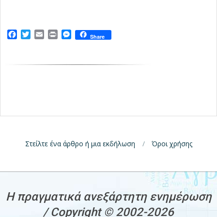
Facebook
Twitter
Email
Print
Messenger
Share
Στείλτε ένα άρθρο ή μια εκδήλωση
Όροι χρήσης
H πραγματικά ανεξάρτητη ενημέρωση
/ Copyright © 2002-2026