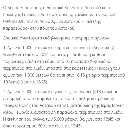
Ο Δήμος Ξηρομέρου, η Δημοτική Κοινότητα Αστακού και ο
Σύλλογος Γυναικών Αστακού, συνδιοργανώνουν την Κυριακή
09/08/2026, τον 7ο Λαϊκό Αγώνα Αστακού «Παντελής
Καρασεβδάς» στην πόλη του Αστακού.
Δρομικά αγωνίσματα εκδήλωσης και πρόγραμμα αγώνων:
1. Αγώνας 1.000 μέτρων για κορίτσια και αγόρια (Δημοτικού)
γεννηθέντα από το 2014 και μετά, με διαδρομή καθαρά
παραλιακή, δίπλα στο κύμα, από το προάστιο Χοβολιό και
τερματισμό στο λιμάνι μπροστά στις καφετέριες. Η έναρξη του
αγώνα των 1.000 μέτρων θα είναι στις 18:15 με όριο τερματισμού
10 λεπτά (έως τις 18:25).
2. Αγώνας 5.000 μέτρων για γυναίκες και άνδρες (≥13 ετών), με
διαδρομή από το παραλιακό πάρκο της πόλης και μέσω της
περιφερειακής του Αστακού στην διασταύρωση της Ιεράς Μονής
Αγίου Γεωργίου, αναστροφή παραλιακά, τερματισμός στο λιμάνι.
Η εκκίνηση του αγώνα των 5.000 μέτρων θα γίνει στις 18:45 και
όριο τερματισμού 60 λεπτά (έως τις 19:45).