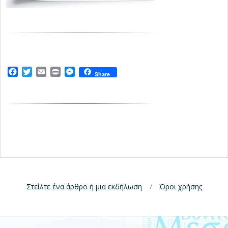
Facebook
Twitter
Email
Print
Messenger
Share
Στείλτε ένα άρθρο ή μια εκδήλωση
Όροι χρήσης