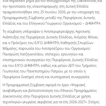
Ένα σημαντικό βήμα για τον εκσυγχρονισμό της δακοκτονίας και
την προστασία της ελαιοπαραγωγής στη Δυτική Ελλάδα
πραγματοποιήθηκε στις 25 Ιουνίου 2026, με την υπογραφή της
Προγραμματικής Σύμβασης μεταξύ της Περιφέρειας Δυτικής
Ελλάδας και του Ελληνικού Γεωργικού Οργανισμού – ΔΗΜΗΤΡΑ.
Τη σύμβαση υπέγραψαν ο Αντιπεριφερειάρχης Αγροτικής
Ανάπτυξης της Περιφέρειας Δυτικής Ελλάδας, Ανδρέας Φίλιας,
και ο Πρόεδρος του ΕΛΓΟ-ΔΗΜΗΤΡΑ, Καθηγητής Σπυρίδων
Μάμαλης, παρουσία του Αντιπροέδρου του Οργανισμού
Παναγιώτη Χατζηνικολάου, στελεχών, ερευνητών και
επιστημονικών συνεργατών της Περιφέρειας Δυτικής Ελλάδας
και του ΕΛΓΟ-ΔΗΜΗΤΡΑ, καθώς και μελών ΔΕΠ του Τμήματος
Γεωπονίας του Πανεπιστημίου Πατρών, με το οποίο η
Περιφέρεια διατηρεί στενή και συστηματική συνεργασία.
Η Προγραμματική Σύμβαση αφορά το έργο «Ψηφιακή
αναβάθμιση και βελτιστοποίηση του Εθνικού Προγράμματος
Δακοκτονίας στην Περιφέρεια Δυτικής Ελλάδας με χρήση
τεχνολογιών γεωργίας ακριβείας για τα έτη 2026-2027». Στόχος