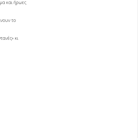
ώμα και ήρωες
νουν το
τανές» κι