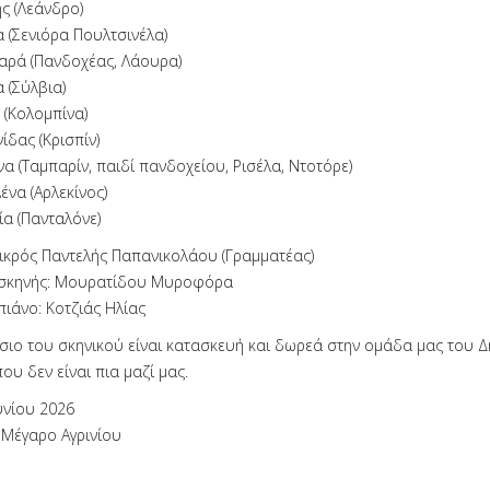
ς (Λεάνδρο)
 (Σενιόρα Πουλτσινέλα)
αρά (Πανδοχέας, Λάουρα)
 (Σύλβια)
 (Κολομπίνα)
δας (Κρισπίν)
α (Ταμπαρίν, παιδί πανδοχείου, Ρισέλα, Ντοτόρε)
να (Αρλεκίνος)
α (Πανταλόνε)
μικρός Παντελής Παπανικολάου (Γραμματέας)
 σκηνής: Μουρατίδου Μυροφόρα
πιάνο: Κοτζιάς Ηλίας
ίσιο του σκηνικού είναι κατασκευή και δωρεά στην ομάδα μας του 
υ δεν είναι πια μαζί μας.
υνίου 2026
Μέγαρο Αγρινίου