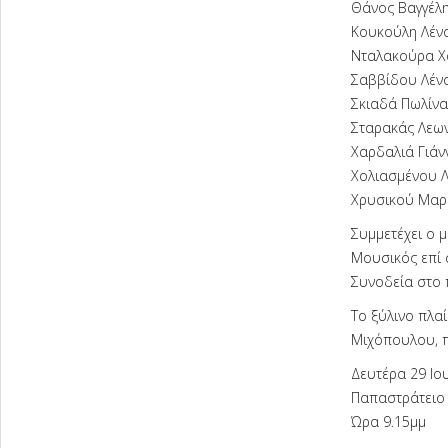
Θάνος Βαγγέλη
Κουκούλη Λένα
Νταλακούρα Χ
Σαββίδου Λένα
Σκιαδά Πωλίνα
Σταρακάς Λεωνί
Χαρδαλιά Γιάνν
Χολιασμένου Λέ
Χρυσικού Μαρί
Συμμετέχει ο 
Μουσικός επί
Συνοδεία στο 
Το ξύλινο πλα
Μιχόπουλου, πο
Δευτέρα 29 Ιο
Παπαστράτειο 
Ώρα 9.15μμ