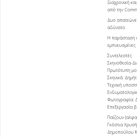
διαχρονική και
από την Comme
Δυο απατεώνες
αδύνατο.
Η παράσταση αν
εμπνευσμένες 
Συντελεστές
Σκηνοθεσία-Δι
Πρωτότυπη μου
Σκηνικά: Δημή
Τεχνική υποστ
Ενδυματολογικ
Φωτογραφία: 
Επεξεργασία β
Παίζουν (αλφα
Γκόστια Χρυσή
Δημοπούλου Κω