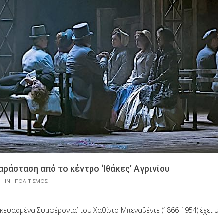
αράσταση από το κέντρο ‘Ιθάκες’ Αγρινίου
IN:
ΠΟΛΙΤΙΣΜΟΣ
σκευασμένα Συμφέροντα’ του Χαθίντο Μπεναβέντε (1866-1954) έχει