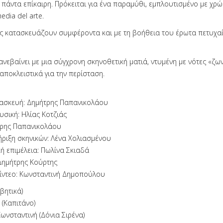
 πάντα επίκαιρη. Πρόκειται για ένα παραμύθι, εμπλουτισμένο με χρ
dia del arte.
 κατασκευάζουν συμφέροντα και με τη βοήθεια του έρωτα πετυχαί
εβαίνει με μια σύγχρονη σκηνοθετική ματιά, ντυμένη με νότες «ζων
αποκλειστικά για την περίσταση.
ασκευή: Δημήτρης Παπανικολάου
σική: Ηλίας Κοτζιάς
τρης Παπανικολάου
ήριξη σκηνικών: Λένα Χολιασμένου
ή επιμέλεια: Πωλίνα Σκιαδά
Δημήτρης Κούρτης
ίντεο: Κωνσταντινή Δημοπούλου
βητικά)
 (Καπιτάνο)
νσταντινή (Δόνια Σιρένα)