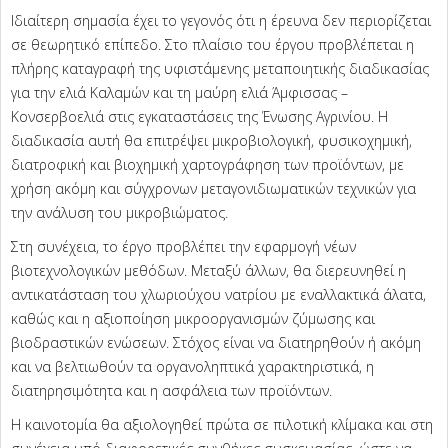
Ιδιαίτερη σημασία έχει το γεγονός ότι η έρευνα δεν περιορίζεται
σε θεωρητικό επίπεδο. Στο πλαίσιο του έργου προβλέπεται η
πλήρης καταγραφή της υφιστάμενης μεταποιητικής διαδικασίας
για την ελιά Καλαμών και τη μαύρη ελιά Άμφισσας –
Κονσερβοελιά στις εγκαταστάσεις της Ένωσης Αγρινίου. Η
διαδικασία αυτή θα επιτρέψει μικροβιολογική, φυσικοχημική,
διατροφική και βιοχημική χαρτογράφηση των προϊόντων, με
χρήση ακόμη και σύγχρονων μεταγονιδιωματικών τεχνικών για
την ανάλυση του μικροβιώματος.
Στη συνέχεια, το έργο προβλέπει την εφαρμογή νέων
βιοτεχνολογικών μεθόδων. Μεταξύ άλλων, θα διερευνηθεί η
αντικατάσταση του χλωριούχου νατρίου με εναλλακτικά άλατα,
καθώς και η αξιοποίηση μικροοργανισμών ζύμωσης και
βιοδραστικών ενώσεων. Στόχος είναι να διατηρηθούν ή ακόμη
και να βελτιωθούν τα οργανοληπτικά χαρακτηριστικά, η
διατηρησιμότητα και η ασφάλεια των προϊόντων.
Η καινοτομία θα αξιολογηθεί πρώτα σε πιλοτική κλίμακα και στη