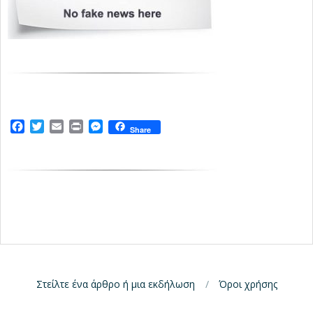
Facebook
Twitter
Email
Print
Messenger
Share
Στείλτε ένα άρθρο ή μια εκδήλωση
Όροι χρήσης