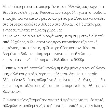
Με ιδιαίτερη χαρά και υπερηφάνεια, ο σύλλογός μας συγχαίρει
θερμά τον αθλητή μας, Κωνσταντίνο Σταμούλη, για τη σπουδαία
επιτυχία του να κατακτήσει το ασημένιο μετάλλιο και να ανέβει
στο δεύτερο σκαλί του βάθρου στο Βαλκανικό Πρωτάθλημα,
εκπροσωπώντας επάξια τη χώρα μας.
Σε μια κορυφαία διεθνή διοργάνωση, με τη συμμετοχή αθλητών
από 22 χώρες, ο Κωνσταντίνος πραγματοποίησε εξαιρετική
εμφάνιση, κατακτώντας τη δεύτερη θέση και τον τίτλο του
Ασημένιου Βαλκανιονίκη, σημειώνοντας παράλληλα την
κορυφαία φετινή επίδοση στην Ελλάδα στα 5000μ.
Η επιτυχία αυτή αποτελεί μεγάλη τιμή όχι μόνο για τον σύλλογό
μας, αλλά και για ολόκληρη την πόλη του Αγρινίου, η οποία
βλέπει έναν δικό της αθλητή να διακρίνεται σε διεθνές επίπεδο
και να συγκαταλέγεται ανάμεσα στους κορυφαίους αθλητές των
Βαλκανίων.
Ο Κωνσταντίνος Σταμούλης αποτελεί πρότυπο για τη νέα γενιά
αθλητών. Με καθημερινή, ακούραστη προσπάθεια, ατελείωτες