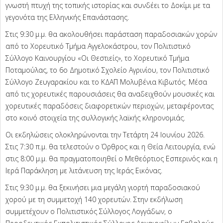
γνωστή πτυχή της τοπικής ιστορίας και συνδέει το Δοκίμι με τα
γεγονότα της Ελληνικής Επανάστασης.
Στις 9:30 μ.μ. θα ακολουθήσει παράσταση παραδοσιακών χορών
από το Χορευτικό Τμήμα Αγγελοκάστρου, τον Πολιτιστικό
Σύλλογο Καινουργίου «Οι Θεστιείς», το Χορευτικό Τμήμα
Ποταμούλας, το 6ο Δημοτικό Σχολείο Αγρινίου, τον Πολιτιστικό
Σύλλογο Ζευγαρακίου και το ΚΔΑΠ Μολυβένια Κιβωτός. Μέσα
από τις χορευτικές παρουσιάσεις θα αναδειχθούν μουσικές και
χορευτικές παραδόσεις διαφορετικών περιοχών, μεταφέροντας
στο κοινό στοιχεία της συλλογικής λαϊκής κληρονομιάς.
Οι εκδηλώσεις ολοκληρώνονται την Τετάρτη 24 Ιουνίου 2026.
Στις 7:30 π.μ. θα τελεστούν ο Όρθρος και η Θεία Λειτουργία, ενώ
στις 8:00 μ.μ. θα πραγματοποιηθεί ο Μεθεόρτιος Εσπερινός και η
Ιερά Παράκληση με λιτάνευση της Ιεράς Εικόνας.
Στις 9:30 μ.μ. θα ξεκινήσει μια μεγάλη γιορτή παραδοσιακού
χορού με τη συμμετοχή 140 χορευτών. Στην εκδήλωση
συμμετέχουν ο Πολιτιστικός Σύλλογος Λογγάδων, ο