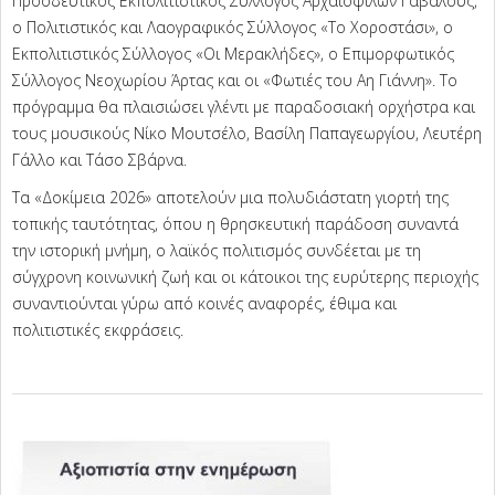
Προοδευτικός Εκπολιτιστικός Σύλλογος Αρχαιοφίλων Γαβαλούς,
ο Πολιτιστικός και Λαογραφικός Σύλλογος «Το Χοροστάσι», ο
Εκπολιτιστικός Σύλλογος «Οι Μερακλήδες», ο Επιμορφωτικός
Σύλλογος Νεοχωρίου Άρτας και οι «Φωτιές του Αη Γιάννη». Το
πρόγραμμα θα πλαισιώσει γλέντι με παραδοσιακή ορχήστρα και
τους μουσικούς Νίκο Μουτσέλο, Βασίλη Παπαγεωργίου, Λευτέρη
Γάλλο και Τάσο Σβάρνα.
Τα «Δοκίμεια 2026» αποτελούν μια πολυδιάστατη γιορτή της
τοπικής ταυτότητας, όπου η θρησκευτική παράδοση συναντά
την ιστορική μνήμη, ο λαϊκός πολιτισμός συνδέεται με τη
σύγχρονη κοινωνική ζωή και οι κάτοικοι της ευρύτερης περιοχής
συναντιούνται γύρω από κοινές αναφορές, έθιμα και
πολιτιστικές εκφράσεις.
2026-
06-
22