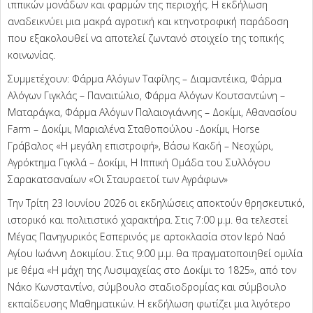
ιππικών μονάδων και φαρμών της περιοχής. Η εκδήλωση
αναδεικνύει μια μακρά αγροτική και κτηνοτροφική παράδοση
που εξακολουθεί να αποτελεί ζωντανό στοιχείο της τοπικής
κοινωνίας.
Συμμετέχουν: Φάρμα Αλόγων Ταφίλης – Διαμαντέικα, Φάρμα
Αλόγων Γιγκλάς – Παναιτώλιο, Φάρμα Αλόγων Κουτσαντώνη –
Ματαράγκα, Φάρμα Αλόγων Παλαιογιάννης – Δοκίμι, Αθανασίου
Farm – Δοκίμι, Μαριαλένα Σταθοπούλου -Δοκίμι, Horse
Γράβαλος «Η μεγάλη επιστροφή», Βάσω Κακδή – Νεοχώρι,
Αγρόκτημα Γιγκλά – Δοκίμι, Η Ιππική Ομάδα του Συλλόγου
Σαρακατσαναίων «Οι Σταυραετοί των Αγράφων»
Την Τρίτη 23 Ιουνίου 2026 οι εκδηλώσεις αποκτούν θρησκευτικό,
ιστορικό και πολιτιστικό χαρακτήρα. Στις 7:00 μ.μ. θα τελεστεί
Μέγας Πανηγυρικός Εσπερινός με αρτοκλασία στον Ιερό Ναό
Αγίου Ιωάννη Δοκιμίου. Στις 9:00 μ.μ. θα πραγματοποιηθεί ομιλία
με θέμα «Η μάχη της Λυσιμαχείας στο Δοκίμι το 1825», από τον
Νάκο Κωνσταντίνο, σύμβουλο σταδιοδρομίας και σύμβουλο
εκπαίδευσης Μαθηματικών. Η εκδήλωση φωτίζει μια λιγότερο