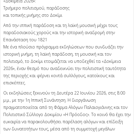
«Δοκίμεια 2026»:
Τριήμερο πολιτισμού, παράδοσης
και τοπικής μνήμης στο Δοκίμι
Από την ιππική παράδοση και τη λαϊκή μουσική μέχρι τους
παραδοσιακούς χορούς και την ιστορική αναδρομή στην
Επανάσταση του 1821
Με ένα πλούσιο πρόγραμμα εκδηλώσεων που συνδυάζει την
ιστορική μνήμη, τη λαϊκή παράδοση, τη μουσική και τον
πολιτισμό, το Δοκίμι ετοιμάζεται να υποδεχθεί τα «Δοκίμεια
2026», έναν θεσμό που αναδεικνύει την πολιτιστική ταυτότητα
της περιοχής και φέρνει κοντά συλλόγους, κατοίκους και
επισκέπτες.
Οι εκδηλώσεις ξεκινούν τη Δευτέρα 22 Ιουνίου 2026, στις 8:00
μ.μ., με την 1η Ιππική Συνάντηση. Η διοργάνωση
πραγματοποιείται από τη Φάρμα Αλόγων Παλαιογιάννης και τον
Πολιτιστικό Σύλλογο Δοκιμίου «Η Πρόοδος». Το κοινό θα έχει την
ευκαιρία να παρακολουθήσει παρέλαση αλόγων και επίδειξη
των δυνατοτήτων τους, μέσα από τη συμμετοχή μεγάλων