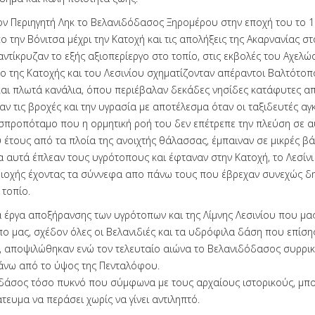
ν Περιηγητή Ληκ το Βελανιδόδασος Ξηρομέρου στην εποχή του το 1
ο την Βόνιτσα μέχρι την Κατοχή και τις απολήξεις της Ακαρνανίας στ
αντίκρυζαν το εξής αξιοπερίεργο στο τοπίο, στις εκβολές του Αχελώ
ο της Κατοχής και του Λεσινίου σχηματίζονταν απέραντοι Βαλτότοπ
αι πλωτά κανάλια, όπου περιέβαλαν δεκάδες νησίδες κατάφυτες απ
ν τις βροχές και την υγρασία με αποτέλεσμα όταν οι ταξιδευτές 
σπροπόταμο που η ορμητική ροή του δεν επέτρεπε την πλεύση σε α
 έτους από τα πλοία της ανοιχτής θάλασσας, έμπαιναν σε μικρές βά
α αυτά έπλεαν τους υγρότοπους και έφταναν στην Κατοχή, το Λεσίνι
ριοχής έχοντας τα σύννεφα απο πάνω τους που έβρεχαν συνεχώς δ
 τοπίο.
α έργα αποξήρανσης των υγρότοπων και της Λίμνης Λεσινίου που μα
ο μας, σχέδον όλες οι Βελανιδιές και τα υδρόφιλα δάση που επίση
, αποψιλώθηκαν ενώ τον τελευταίο αιώνα το Βελανιδόδασος συρρι
άνω από το ύψος της Πενταλόφου.
 δάσος τόσο πυκνό που σύμφωνα με τους αρχαίους ιστορικούς, μπ
ευμα να περάσει χωρίς να γίνει αντιληπτό.