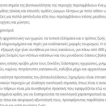
οντα σημεία της βιοποικιλότητας της περιοχής περιλαμβάνουν ένα 
γάλης ηλικίας και κλειστές ομάδες ώριμων δέντρων με πολύ σάπιο υ
ώδες για πολλά ασπόνδυλα είδη που περιλαμβάνουν επίσης μεγάλο
ιχήνες και μύκητες.
ληρονομιά
 αρχιτεκτονική των χωριών, τα τοπικά εδέσματα και ο τρόπος ζωής
κά κληρονομήματα και πηγές για εναλλακτικές μορφές τουρισμού. Η 
 εξαγωγή είχε γίνει συνήθεια για τους κατοίκους, για πάνω από 600 
υρός δεσμός των ντόπιων κατοίκων και του μοναδικού δάσους βαλαν
σος επίσης κρύβει μέσα τους δεκάδες διάσπαρτες οχυρώσεις, μνημ
ς, καμίνια, πετρόκτιστες κατασκευές, καλύβια μέχρι και αρχαιολογι
καιότητα προστασίας του βελανιδοδάσους Ξηρομέρου είναι επιτακτι
σικών περιοχών με ιδιαίτερη οικολογική σημασία, όπως είναι η ανα
ν πάρκων είναι μία συνηθισμένη πρακτική, που εφαρμόζεται εδώ κ
οηγμένα κράτη, για να διατηρούνται τα οικολογικά χαρακτηριστικά α
την ήπια και αειφορική αξιοποίησή τους, προσφέροντας παράλληλα σ
όδημα και καλή ποιότητα ζωής.