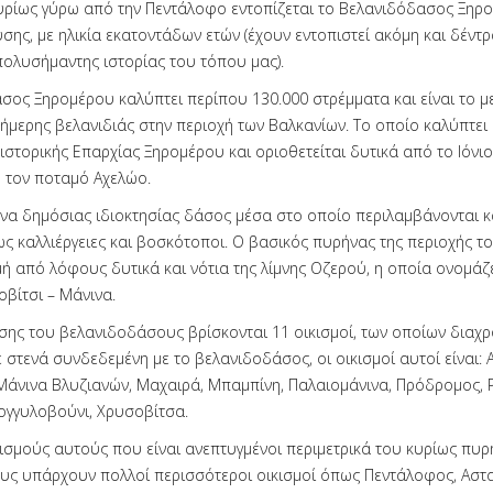
κυρίως γύρω από την Πεντάλοφο εντοπίζεται το Βελανιδόδασος Ξηρο
σης, με ηλικία εκατοντάδων ετών (έχουν εντοπιστεί ακόμη και δέντ
πολυσήμαντης ιστορίας του τόπου μας).
σος Ξηρομέρου καλύπτει περίπου 130.000 στρέμματα και είναι το μ
ήμερης βελανιδιάς στην περιοχή των Βαλκανίων. Το οποίο καλύπτει 
ιστορικής Επαρχίας Ξηρομέρου και οριοθετείται δυτικά από το Ιόνιο
 τον ποταμό Αχελώο.
ένα δημόσιας ιδιοκτησίας δάσος μέσα στο οποίο περιλαμβάνονται κα
ίως καλλιέργειες και βοσκότοποι. Ο βασικός πυρήνας της περιοχής 
μή από λόφους δυτικά και νότια της λίμνης Οζερού, η οποία ονομάζ
οβίτσι – Μάνινα.
ασης του βελανιδοδάσους βρίσκονται 11 οικισμοί, των οποίων διαχρ
 στενά συνδεδεμένη με το βελανιδοδάσος, οι οικισμοί αυτοί είναι: 
Μάνινα Βλυζιανών, Μαχαιρά, Μπαμπίνη, Παλαιομάνινα, Πρόδρομος, Ρ
ογγυλοβούνι, Χρυσοβίτσα.
κισμούς αυτούς που είναι ανεπτυγμένοι περιμετρικά του κυρίως πυρ
ς υπάρχουν πολλοί περισσότεροι οικισμοί όπως Πεντάλοφος, Αστα