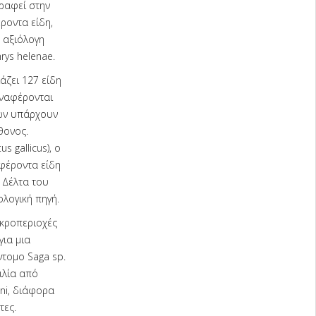
γραφεί στην
ροντα είδη,
α αξιόλογη
rys helenae.
άζει 127 είδη
αναφέρονται
τών υπάρχουν
θονος.
 gallicus), ο
αφέροντα είδη
 Δέλτα του
λογική πηγή.
ικροπεριοχές
για μια
ντομο Saga sp.
ιλία από
ni, διάφορα
τες.