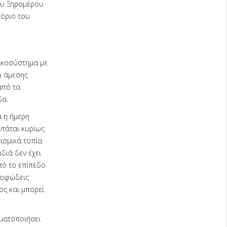
του Ξηρομέρου
πόριο του
ικοσύστημα με
ι άμεσης
από τα
δα.
α η ήμερη
ντάται κυρίως
τισμικά τοπία
διά δεν έχει
πό το επίπεδο
 λοφώδεις
δος και μπορεί
γματοποιήσει