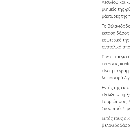
Λεσινίου και 
μνημείο της φύ
μάρτυρες της 
Το Βελανιδόδα
έκταση δάσος 
εσωτερικό της 
ανατολικά από
Πρόκειται για 
εκτάσεις, κυρ
είναι μια γραμ
λοφοσειρά Λιγ
Εντός της έκτ
εξέλιξη υπήρξε
Γουριώτισσα, 
Σκουρτού, Στρ
Εκτός τους οι
βελανιδοδάσου