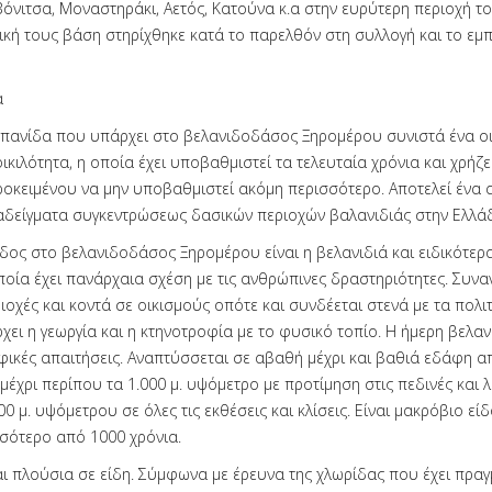
Βόνιτσα, Μοναστηράκι, Αετός, Κατούνα κ.α στην ευρύτερη περιοχή 
ική τους βάση στηρίχθηκε κατά το παρελθόν στη συλλογή και το εμ
α
 πανίδα που υπάρχει στο βελανιδοδάσος Ξηρομέρου συνιστά ένα ο
κιλότητα, η οποία έχει υποβαθμιστεί τα τελευταία χρόνια και χρήζε
οκειμένου να μην υποβαθμιστεί ακόμη περισσότερο. Αποτελεί ένα 
δείγματα συγκεντρώσεως δασικών περιοχών βαλανιδιάς στην Ελλά
ίδος στο βελανιδοδάσος Ξηρομέρου είναι η βελανιδιά και ειδικότερ
ποία έχει πανάρχαια σχέση με τις ανθρώπινες δραστηριότητες. Συνα
ιοχές και κοντά σε οικισμούς οπότε και συνδέεται στενά με τα πολι
ι η γεωργία και η κτηνοτροφία με το φυσικό τοπίο. Η ήμερη βελανι
αφικές απαιτήσεις. Αναπτύσσεται σε αβαθή μέχρι και βαθιά εδάφη α
μέχρι περίπου τα 1.000 μ. υψόμετρο με προτίμηση στις πεδινές και
00 μ. υψόμετρου σε όλες τις εκθέσεις και κλίσεις. Είναι μακρόβιο εί
σσότερο από 1000 χρόνια.
αι πλούσια σε είδη. Σύμφωνα με έρευνα της χλωρίδας που έχει πρα