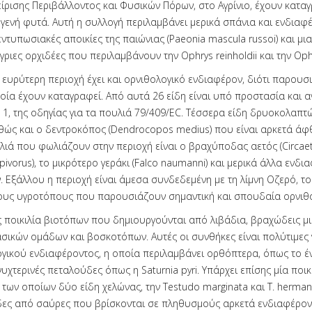
είρισης Περιβάλλοντος και Φυσικών Πόρων, στο Αγρίνιο, έχουν κατα
ηγενή φυτά. Αυτή η συλλογή περιλαμβάνει μερικά σπάνια και ενδιαφέ
εντυπωσιακές αποικίες της παιώνιας (Paeonia mascula russoi) και μι
γριες ορχιδέες που περιλαμβάνουν την Ophrys reinholdii και την Oph
 ευρύτερη περιοχή έχει και ορνιθολογικό ενδιαφέρον, διότι παρουσι
οία έχουν καταγραφεί. Από αυτά 26 είδη είναι υπό προστασία και 
 1, της οδηγίας για τα πουλιά 79/409/EC. Τέσσερα είδη δρυοκολαπ
θώς και ο δεντροκόπος (Dendrocopos medius) που είναι αρκετά άφ
ιά που φωλιάζουν στην περιοχή είναι ο βραχύποδας αετός (Circaetus
apivorus), το μικρότερο γεράκι (Falco naumanni) και μερικά άλλα ενδι
. Εξάλλου η περιοχή είναι άμεσα συνδεδεμένη με τη λίμνη Οζερό, το
ους υγροτόπους που παρουσιάζουν σημαντική και σπουδαία ορνιθο
ς ποικιλία βιοτόπων που δημιουργούνται από λιβάδια, βραχώδεις μ
ασικών ομάδων και βοσκοτόπων. Αυτές οι συνθήκες είναι πολύτιμες 
ογικού ενδιαφέροντος, η οποία περιλαμβάνει ορθόπτερα, όπως το έ
υχτερινές πεταλούδες όπως η Saturnia pyri. Υπάρχει επίσης μία ποικ
 των οποίων δύο είδη χελώνας, την Testudo marginata και T. herman
δες από σαύρες που βρίσκονται σε πληθυσμούς αρκετά ενδιαφέρον