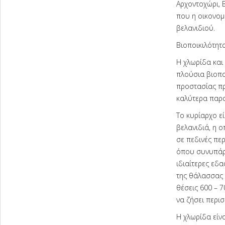
Αρχοντοχώρι, 
που η οικονομ
βελανιδιού.
Βιοποικιλότητ
Η χλωρίδα και
πλούσια βιοποι
προστασίας πρ
καλύτερα παρα
Το κυρίαρχο ε
βελανιδιά, η ο
σε πεδινές περ
όπου συνυπάρχε
ιδιαίτερες εδ
της θάλασσας 
θέσεις 600 – 7
να ζήσει περι
Η χλωρίδα είν