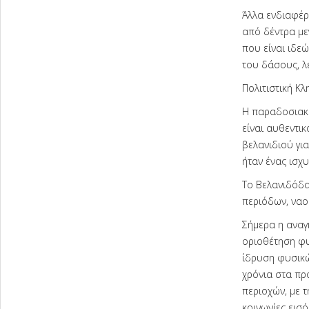
Άλλα ενδιαφέρ
από δέντρα με
που είναι ιδε
του δάσους, λε
Πολιτιστική Κ
Η παραδοσιακή
είναι αυθεντι
βελανιδιού για
ήταν ένας ισχ
Το Βελανιδόδα
περιόδων, ναού
Σήμερα η αναγ
οριοθέτηση φυ
ίδρυση φυσικώ
χρόνια στα πρ
περιοχών, με 
κοινωνίες εισ