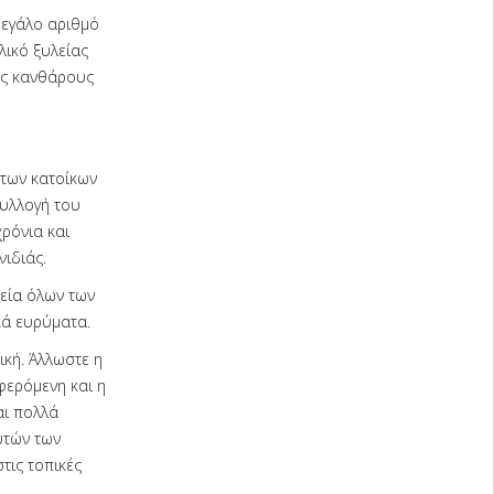
μεγάλο αριθμό
λικό ξυλείας
υς κανθάρους
 των κατοίκων
συλλογή του
χρόνια και
ιδιάς.
εία όλων των
κά ευρύματα.
κή. Άλλωστε η
φερόμενη και η
αι πολλά
υτών των
τις τοπικές