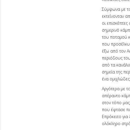
Σύμφωνα με το
εκτείνονταν απ
οι επισκέπτες 
σημερινό κάμπ
του ποταμού κ
που προσέλκυα
έξω από τον Α
περιόδους του
από τα κανάλι
σημεία της πε
ένα ομιχλώδες
Αργότερα με τ
απέραντο κάμπ
στον τόπο μας
που έφτασε π
Επρόκειτο για
ολόκληρο στράτ