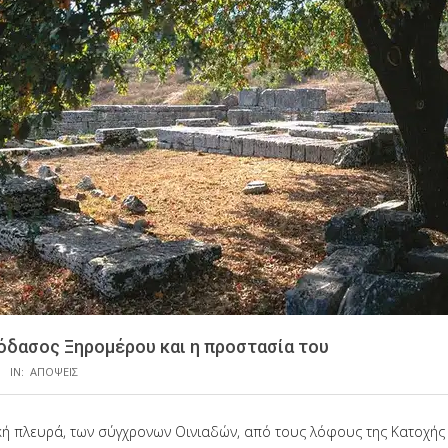
όδασος Ξηρομέρου και η προστασία του
IN:
ΑΠΟΨΕΙΣ
κή πλευρά, των σύγχρονων Οινιαδών, από τους λόφους της Κατοχής 