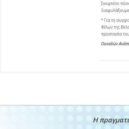
Σκεφτείτε πόσ
διαφυλάξουμε 
* Για τη συγγ
Φίλων της Βελ
προστασία του
Οινιαδών Ανάπτ
2026-
06-
19
H πραγματι