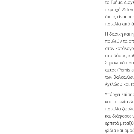
το Τμήμα Διαχ
περιοχή 256 γ
όπως είναι οι 
ποικιλία από ά
Η δασική και η
πουλιών τα οπ
στον κατάλογο
στο δάσος, κα
Σημαντικά πουλ
αετός (Pernis 
των Βαλκανίων
Αχελώου και τ
Υπάρχει επίση
και ποικιλία δ
ποικιλία ζωολ
και διάφορες ν
ερπετά μεταξύ
φίδια και ομά