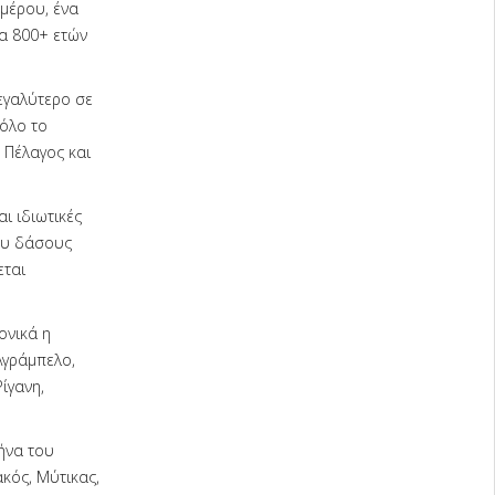
μέρου, ένα
ρα 800+ ετών
εγαλύτερο σε
όλο το
 Πέλαγος και
ι ιδιωτικές
του δάσους
εται
ονικά η
Αγράμπελο,
ίγανη,
ήνα του
κός, Μύτικας,