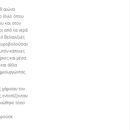
9 αιώνα
ο Ιόνιο όπου
ου και στον
οι από τα νερά
ό Βελανιδιές
αγκυροβολούσαν
υτόν κάποιες
ρκες και μέσα
 και άλλα
ημιουργώντας
ς χάρισαν τον
ς εντοπίζονταν
κνώθηκε τόσο
ορούσε