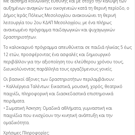
Με αίσθημα κοινωνικής ευθύνης και με στόχο την κάλυψη των
αυξημένων αναγκών των οικογενειών κατά τη θερινή περίοδο, ο
Δήμος Ιεράς Πόλεως Μεσολογγίου ανακοινώνει τη θερινή
λειτουργία του 2ου ΚΔΑΠ Μεσολογγίου, με ένα πλήρως
ανανεωμένο πρόγραμμα παιδαγωγικών και ψυχαγωγικών
δραστηριοτήτων.
Το καλοκαιρινό πρόγραμμα απευθύνεται σε παιδιά ηλικίας 5 έως
12 ετών, προσφέροντας ένα ασφαλές και δημιουργικό
περιβάλλον για την αξιοποίηση του ελεύθερου χρόνου τους,
διευκολύνοντας παράλληλα τους εργαζόμενους γονείς.
Οι βασικοί άξονες των δραστηριοτήτων περιλαμβάνουν:
• Καλλιέργεια Ταλέντων: Εικαστικά, μουσική, χορός, θεατρικό
παιχνίδι, πληροφορική και διασκεδαστικά επιστημονικά
πειράματα.
• Σωματική Άσκηση: Ομαδικά αθλήματα, γυμναστική και
παιχνίδια που ενισχύουν την κινητική ανάπτυξη και την
ομαδικότητα.
Χρήσιμες Πληροφορίες: