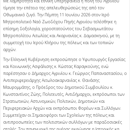
Με λαμπρότητα και εθνική υπερηφάνεια η πόλη του Αγρινίου
τίμησε την επέτειο της απελευθερώσεώς της από τον
Οθωμανικό ζυγό. Την Πέμπτη 11 Ιουνίου 2026 στον Ιερό
Μητροπολιτικό Ναό Ζωοδόχου Πηγής Αγρινίου τελέσθηκε η
επίσημη δοξολογία, χοροστατούντος του Σεβασμιωτάτου
Μητροπολίτου Αιτωλίας και Ακαρνανίας κ. Δαμασκηνού, με τη
συμμετοχή του Ιερού Κλήρου της πόλεως και των τοπικών
αρχών.
Την Ελληνική Κυβέρνηση εκπροσώπησε ο Υφυπουργός Εργασίας
και Κοινωνικής Ασφάλισης κ. Κώστας Καραγκούνης, ενώ
παρέστησαν ο Δήμαρχος Αγρινίου κ. Γεώργιος Παπαναστασίου, ο
Αντιπεριφερειάρχης Αιτωλοακαρνανίας κ. Θανάσης
Μαυρομμάτης, ο Πρόεδρος του Δημοτικού Συμβουλίου κ.
Κωνσταντίνος Ζώης, Πολιτευτές, Αντιδήμαρχοι, εκπρόσωποι των
Στρατιωτικών, Αστυνομικών, Πολιτικών, Δημοτικών και
Περιφερειακών Αρχών και εκπρόσωποι Φορέων και Συλλόγων.
Συμμετείχαν οι Σημαιοφόροι των Σχολείων της πόλεως και
αντιπροσωπείες των πολιτιστικών συλλόγων με παραδοσιακές
στολές. Τον πανηγυρικό της ημέρας εκφώνησε η Ιστορικός κα