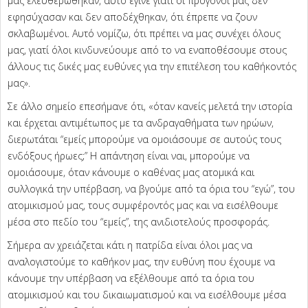
μας ελευθερώθηκαν, αυτό έγινε γιατί οι πρόγονοί μας δεν
εφησύχασαν και δεν αποδέχθηκαν, ότι έπρεπε να ζουν
σκλαβωμένοι. Αυτό νομίζω, ότι πρέπει να μας συνέχει όλους
μας, γιατί όλοι κινδυνεύουμε από το να εναποθέσουμε στους
άλλους τις δικές μας ευθύνες για την επιτέλεση του καθήκοντός
μας».
Σε άλλο σημείο επεσήμανε ότι, «όταν κανείς μελετά την ιστορία
και έρχεται αντιμέτωπος με τα ανδραγαθήματα των ηρώων,
διερωτάται “εμείς μπορούμε να ομοιάσουμε σε αυτούς τους
ενδόξους ήρωες;” Η απάντηση είναι ναι, μπορούμε να
ομοιάσουμε, όταν κάνουμε ο καθένας μας ατομικά και
συλλογικά την υπέρβαση, να βγούμε από τα όρια του “εγώ”, του
ατομικισμού μας, τους συμφέροντός μας και να εισέλθουμε
μέσα στο πεδίο του “εμείς”, της ανιδιοτελούς προσφοράς.
Σήμερα αν χρειάζεται κάτι η πατρίδα είναι όλοι μας να
αναλογιστούμε το καθήκον μας, την ευθύνη που έχουμε να
κάνουμε την υπέρβαση να εξέλθουμε από τα όρια του
ατομικισμού και του δικαιωματισμού και να εισέλθουμε μέσα