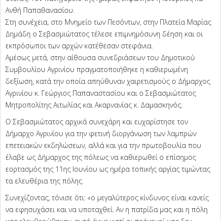
Ανθή Παπαθανασίου.
Στη συνέχεια, στο Μνημείο των Πεσόντων, στην Πλατεία Μαρίας
Δημάδη ο Σεβασμιώτατος τέλεσε επιμνημόσυνη δέηση και οι
εκπρόσωποι των αρχών κατέθεσαν στεφάνια.
Αμέσως μετά, στην αίθουσα συνεδριάσεων του Δημοτικού
Συμβουλίου Αγρινίου πραγματοποιήθηκε η καθιερωμένη
δεξίωση, κατά την οποία απηύθυναν χαιρετισμούς ο Δήμαρχος
Αγρινίου κ. Γεώργιος Παπαναστασίου και ο Σεβασμιώτατος
Μητροπολίτης Αιτωλίας και Ακαρνανίας κ. Δαμασκηνός.
Ο Σεβασμιώτατος αρχικά συνεχάρη και ευχαρίστησε τον
Δήμαρχο Αγρινίου για την φετινή διοργάνωση των λαμπρών
επετειακών εκδηλώσεων, αλλά και για την πρωτοβουλία που
έλαβε ως Δήμαρχος της πόλεως να καθιερωθεί ο επίσημος
εορτασμός της 11ης Ιουνίου ως ημέρα τοπικής αργίας τιμώντας
τα ελευθέρια της πόλης.
Συνεχίζοντας, τόνισε ότι: «ο μεγαλύτερος κίνδυνος είναι κανείς
να εφησυχάσει και να υποταχθεί. Αν η πατρίδα μας και η πόλη