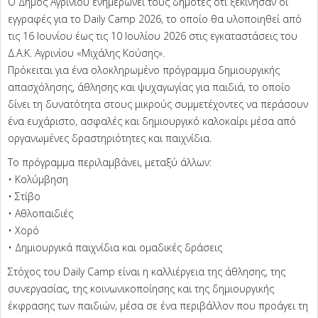
Ο Δήμος Αγρινίου ενημερώνει τους δημότες ότι ξεκίνησαν οι
εγγραφές για το Daily Camp 2026, το οποίο θα υλοποιηθεί από
τις 16 Ιουνίου έως τις 10 Ιουλίου 2026 στις εγκαταστάσεις του
Δ.Α.Κ. Αγρινίου «Μιχάλης Κούσης».
Πρόκειται για ένα ολοκληρωμένο πρόγραμμα δημιουργικής
απασχόλησης, άθλησης και ψυχαγωγίας για παιδιά, το οποίο
δίνει τη δυνατότητα στους μικρούς συμμετέχοντες να περάσουν
ένα ευχάριστο, ασφαλές και δημιουργικό καλοκαίρι μέσα από
οργανωμένες δραστηριότητες και παιχνίδια.
Το πρόγραμμα περιλαμβάνει, μεταξύ άλλων:
• Κολύμβηση
• Στίβο
• Αθλοπαιδιές
• Χορό
• Δημιουργικά παιχνίδια και ομαδικές δράσεις
Στόχος του Daily Camp είναι η καλλιέργεια της άθλησης, της
συνεργασίας, της κοινωνικοποίησης και της δημιουργικής
έκφρασης των παιδιών, μέσα σε ένα περιβάλλον που προάγει τη