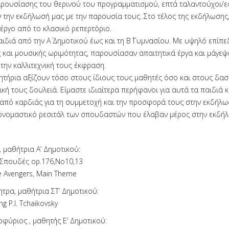
αρουσίασης του θερινού του προγραμματισμού, επτά ταλαντούχοι/ες
ν την εκδήλωσή μας με την παρουσία τους. Στο τέλος της εκδήλωσης
 έργο από το κλασικό ρεπερτόριο.
ιδιά από την Α΄ Δημοτικού έως και τη Β΄ Γυμνασίου. Με υψηλό επίπε
 και μουσικής ωριμότητας, παρουσίασαν απαιτητικά έργα και μάγεψα
 την καλλιτεχνική τους έκφραση.
τήρια αξίζουν τόσο στους ίδιους τους μαθητές όσο και στους δα
τική τους δουλειά. Είμαστε ιδιαίτερα περήφανοι για αυτά τα παιδιά κ
από καρδιάς για τη συμμετοχή και την προσφορά τους στην εκδήλω
ονομαστικό ρεσιτάλ των σπουδαστών που έλαβαν μέρος στην εκδή
 μαθήτρια Α’ Δημοτικού:
: Σπουδές ορ.176,Νο10,13
The Avengers, Main Theme
ητρα, μαθήτρια ΣΤ’ Δημοτικού:
g P.I. Tchaikovsky
φύριος , μαθητής Ε’ Δημοτικού: