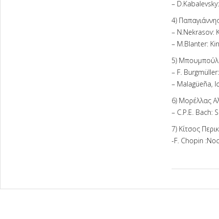
– D.Kabalevsky
4) Παπαγιάννη
– N.Nekrasov: 
– M.Blanter: Ki
5) Μπουμπούλη
– F. Burgmülle
– Malagüeña, 
6) Μορέλλας Α
– C.P.E. Bach: 
7) Κίτσος Περι
-F. Chopin :No
2026-
06-
09