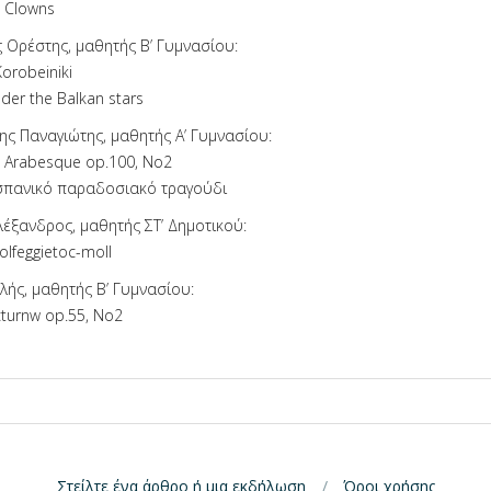
: Clowns
ς Ορέστης, μαθητής Β’ Γυμνασίου:
Korobeiniki
nder the Balkan stars
ς Παναγιώτης, μαθητής Α’ Γυμνασίου:
r: Arabesque op.100, Nο2
Ισπανικό παραδοσιακό τραγούδι
λέξανδρος, μαθητής ΣΤ’ Δημοτικού:
Solfeggietoc-moll
κλής, μαθητής Β’ Γυμνασίου:
cturnw op.55, Nο2
Στείλτε ένα άρθρο ή μια εκδήλωση
Όροι χρήσης