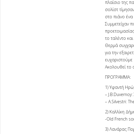
πλαίσιο της π
σολίστ τίμησα
στο πιάνο ένα
Συμμετείχαν πα
προετοιμασίας
το ταλέντο και
Θερμά συγχαρη
για την εξαιρε
ευχαριστούμε 
Ακολουθεί το 
ΠΡΟΓΡΑΜΜΑ:
1) Υφαντή Ηρώ,
– J.B.Duvernoy
– A.Silvestri: 
2) Καλλίκη Δήμ
-Old French son
3) Λανάρας Πορ