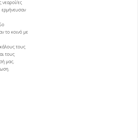
 νεαροί/ες
, ερμήνευσαν
δο
ν το κοινό με
σκάλους τους
αι τους
σή μας.
λωση.