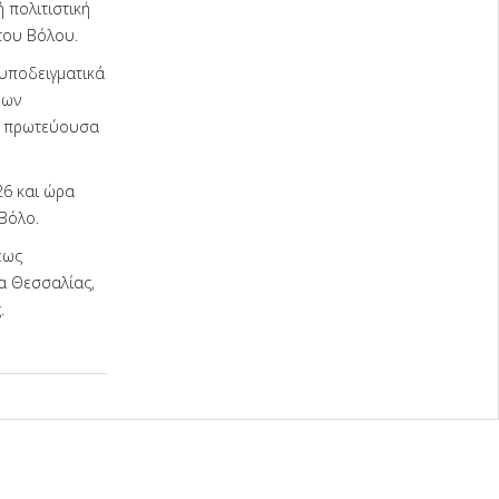
 πολιτιστική
του Βόλου.
 υποδειγματικά
ρων
ην πρωτεύουσα
26 και ώρα
Βόλο.
εως
α Θεσσαλίας,
.