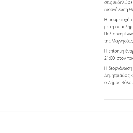
στις εκδηλώσε
διοργάνωση θα
Η συμμετοχή τ
με τη συμπλήρ
Πολιορκημένων
της Μαγνησίας
Η επίσημη ένα
21:00, στον π
Η διοργάνωση 
Δημητριάδος κ
ο Δήμος Βόλου
2026-
06-
04