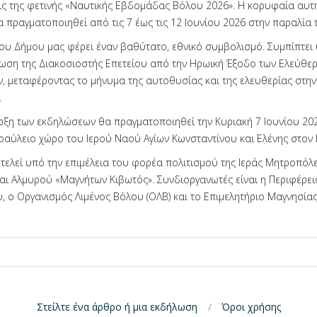
ις της φετινής «Ναυτικής Εβδομάδας Βόλου 2026». Η κορυφαία αυτή
 πραγματοποιηθεί από τις 7 έως τις 12 Ιουνίου 2026 στην παραλία 
ου Δήμου μας φέρει έναν βαθύτατο, εθνικό συμβολισμό. Συμπίπτει
ωση της Διακοσιοστής Επετείου από την Ηρωική Έξοδο των Ελεύθε
, μεταφέροντας το μήνυμα της αυτοθυσίας και της ελευθερίας στ
.
ρξη των εκδηλώσεων θα πραγματοποιηθεί την Κυριακή 7 Ιουνίου 20
ροαύλειο χώρο του Ιερού Ναού Αγίων Κωνσταντίνου και Ελένης στον 
τελεί υπό την επιμέλεια του φορέα πολιτισμού της Ιεράς Μητροπόλ
αι Αλμυρού «Μαγνήτων Κιβωτός». Συνδιοργανωτές είναι η Περιφέρει
, ο Οργανισμός Λιμένος Βόλου (ΟΛΒ) και το Επιμελητήριο Μαγνησίας
Στείλτε ένα άρθρο ή μια εκδήλωση
Όροι χρήσης