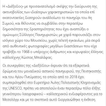
Η «Διέξοδος» με προσανατολισμό σκέψης την διεύρυνση της
ακτινοβολίας των ιδιαίτερων χαρακτηριστικών τα οποία επί
εκατονταετίες διατηρούν αναλλοίωτο το πανηγύρι του Αη
Συμιού, και θέλοντας να συμβάλλει στην περαιτέρω
δημοσιότητα της δραστηριότητας που έχει αναπτύξει ο
ομώνυμος Σύλλογος Πανηγυριστών, με χαρά παρουσιάζει στον
ισόγειο χώρο του Μουσείου, χωρίς τελετή εγκαινίων, μία σειρά
από αυθεντικές φωτογραφίες μεγάλων διαστάσεων που είχε
τραβήξει το 1968 ο υπέροχος άνθρωπος και κορυφαίος έλληνας
καλλιτέχνης Κώστας Μπαλάφας.
Οι συνεργάτες της «Διεξόδου» έκριναν ότι τα εξαιρετικά
δρώμενα του μοναδικού αστικού πανηγυριού, της Πεντηκοστής
και του Αγίου Πνεύματος, το οποίο από το 2018 έχει
συμπεριληφθεί στο Ευρετήριο Άυλης Πολιτιστικής Κληρονομιάς
της UNESCO, πρέπει να αποτελούν έναν περαιτέρω πόλο έλξης
γενικότερου λαογραφικού – καλλιτεχνικού ενδιαφέροντος για το
Μεσολόγγι και με το σκεπτικό αυτό διοργανώθηκε η έκθεση.