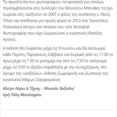
Τα πρωτότυπα των φωτογραφιών, τα αρνητικά των οποίων
περιλαμβάνονται στις συλλογές του Μουσείου Μπενάκη, τα έχει
δωρίσει στη «Διέξοδο» το 2007 ο φίλος της συλλέκτης κ. Νίκος
Τόλης και εκτέθηκαν για πρώτη φορά το 2013 στο Τρικούπειο
Πολιτιστικό Κέντρο στο πλαίσιο του τότε Φεστιβάλ
Φωτογραφίας που είχε διοργανώσει ο εικαστικός Βασίλης
Αρτίκος.
Η έκθεση θα διαρκέσει μέχρι τις 9 Ιουνίου και θα λειτουργεί
κάθε Πέμπτη, Παρασκευή, Σάββατο και Κυριακή από τις 11:00 το
πρωί μέχρι τη 1:30 το μεσημέρι και από τις 7:30 το απόγευμα
μέχρι τις 9:30 το βράδυ παράλληλα με την συνεχιζόμενη, στο
όροφο της «Διεξόδου», έκθεση ζωγραφικής και γλυπτικής της
εικαστικού Μάρως Ζαχαρογιάννη.
Κέντρο Λόγου & Τέχνης – Μουσείο ‘Διέξοδος’
Ιερή Πόλη Μεσολογγίου
2026-