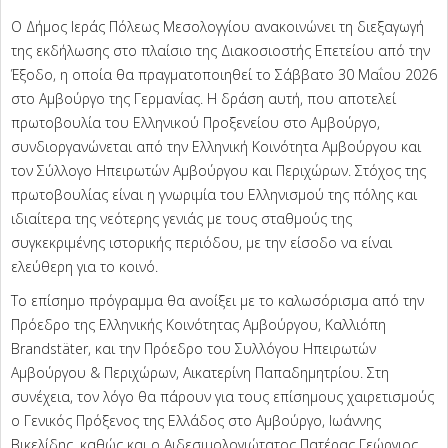
Ο Δήμος Ιεράς Πόλεως Μεσολογγίου ανακοινώνει τη διεξαγωγή
της εκδήλωσης στο πλαίσιο της Διακοσιοστής Επετείου από την
Έξοδο, η οποία θα πραγματοποιηθεί το Σάββατο 30 Μαΐου 2026
στο Αμβούργο της Γερμανίας. Η δράση αυτή, που αποτελεί
πρωτοβουλία του Ελληνικού Προξενείου στο Αμβούργο,
συνδιοργανώνεται από την Ελληνική Κοινότητα Αμβούργου και
τον Σύλλογο Ηπειρωτών Αμβούργου και Περιχώρων. Στόχος της
πρωτοβουλίας είναι η γνωριμία του Ελληνισμού της πόλης και
ιδιαίτερα της νεότερης γενιάς με τους σταθμούς της
συγκεκριμένης ιστορικής περιόδου, με την είσοδο να είναι
ελεύθερη για το κοινό.
Το επίσημο πρόγραμμα θα ανοίξει με το καλωσόρισμα από την
Πρόεδρο της Ελληνικής Κοινότητας Αμβούργου, Καλλιόπη
Brandstäter, και την Πρόεδρο του Συλλόγου Ηπειρωτών
Αμβούργου & Περιχώρων, Αικατερίνη Παπαδημητρίου. Στη
συνέχεια, τον λόγο θα πάρουν για τους επίσημους χαιρετισμούς
ο Γενικός Πρόξενος της Ελλάδος στο Αμβούργο, Ιωάννης
Βικελίδης, καθώς και ο Αιδεσιμολογιώτατος Πατέρας Γεώργιος