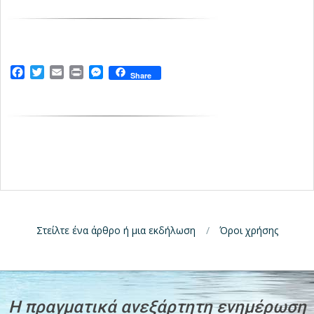
Facebook
Twitter
Email
Print
Messenger
Share
Στείλτε ένα άρθρο ή μια εκδήλωση
Όροι χρήσης
H πραγματικά ανεξάρτητη ενημέρωση