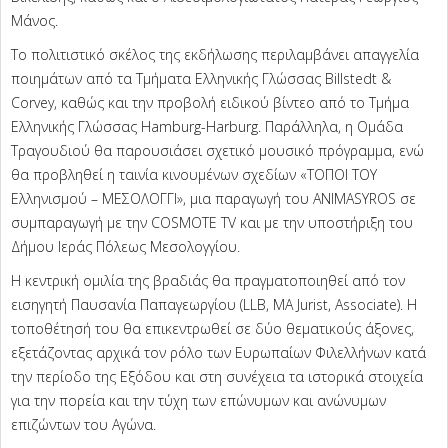
Μάνος.
Το πολιτιστικό σκέλος της εκδήλωσης περιλαμβάνει απαγγελία
ποιημάτων από τα Τμήματα Ελληνικής Γλώσσας Billstedt &
Corvey, καθώς και την προβολή ειδικού βίντεο από το Τμήμα
Ελληνικής Γλώσσας Hamburg-Harburg. Παράλληλα, η Ομάδα
Τραγουδιού θα παρουσιάσει σχετικό μουσικό πρόγραμμα, ενώ
θα προβληθεί η ταινία κινουμένων σχεδίων «ΤΟΠΟΙ ΤΟΥ
Ελληνισμού – ΜΕΣΟΛΟΓΓΙ», μια παραγωγή του ANIMASYROS σε
συμπαραγωγή με την COSMOTE TV και με την υποστήριξη του
Δήμου Ιεράς Πόλεως Μεσολογγίου.
Η κεντρική ομιλία της βραδιάς θα πραγματοποιηθεί από τον
εισηγητή Παυσανία Παπαγεωργίου (LLB, MA Jurist, Associate). Η
τοποθέτησή του θα επικεντρωθεί σε δύο θεματικούς άξονες,
εξετάζοντας αρχικά τον ρόλο των Ευρωπαίων Φιλελλήνων κατά
την περίοδο της Εξόδου και στη συνέχεια τα ιστορικά στοιχεία
για την πορεία και την τύχη των επώνυμων και ανώνυμων
επιζώντων του Αγώνα.