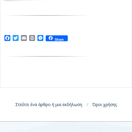
Facebook
Twitter
Email
Print
Messenger
Share
Στείλτε ένα άρθρο ή μια εκδήλωση
Όροι χρήσης