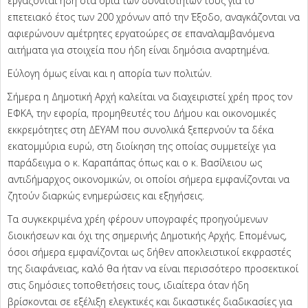
εργάζονται ήδη στα όρια των δυνατοτήτων τους για το
επετειακό έτος των 200 χρόνων από την Έξοδο, αναγκάζονται να
αφιερώνουν αμέτρητες εργατοώρες σε επαναλαμβανόμενα
αιτήματα για στοιχεία που ήδη είναι δημόσια αναρτημένα.
Εύλογη όμως είναι και η απορία των πολιτών.
Σήμερα η Δημοτική Αρχή καλείται να διαχειριστεί χρέη προς τον
ΕΦΚΑ, την εφορία, προμηθευτές του Δήμου και οικονομικές
εκκρεμότητες στη ΔΕΥΑΜ που συνολικά ξεπερνούν τα δέκα
εκατομμύρια ευρώ, στη διοίκηση της οποίας συμμετείχε για
παράδειγμα ο κ. Καραπάπας όπως και ο κ. Βασίλειου ως
αντιδήμαρχος οικονομικών, οι οποίοι σήμερα εμφανίζονται να
ζητούν διαρκώς ενημερώσεις και εξηγήσεις.
Τα συγκεκριμένα χρέη φέρουν υπογραφές προηγούμενων
διοικήσεων και όχι της σημερινής Δημοτικής Αρχής. Επομένως,
όσοι σήμερα εμφανίζονται ως δήθεν αποκλειστικοί εκφραστές
της διαφάνειας, καλό θα ήταν να είναι περισσότερο προσεκτικοί
στις δημόσιες τοποθετήσεις τους, ιδιαίτερα όταν ήδη
βρίσκονται σε εξέλιξη ελεγκτικές και δικαστικές διαδικασίες για