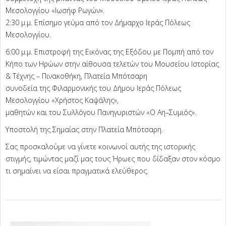
Μεσολογγίου «Ιωσήφ Ρωγών».
2:30 μ.μ. Επίσημο γεύμα από τον Δήμαρχο Ιεράς Πόλεως
Μεσολογγίου.
6:00 μ.μ. Επιστροφή της Εικόνας της Εξόδου με Πομπή από τον
Κήπο των Ηρώων στην αίθουσα τελετών του Μουσείου Ιστορίας
& Τέχνης – Πινακοθήκη, Πλατεία Μπότσαρη
συνοδεία της Φιλαρμονικής του Δήμου Ιεράς Πόλεως
Μεσολογγίου «Χρήστος Καψάλης»,
μαθητών και του Συλλόγου Πανηγυριστών «Ο Αη–Συμιός».
Υποστολή της Σημαίας στην Πλατεία Μπότσαρη.
Σας προσκαλούμε να γίνετε κοινωνοί αυτής της ιστορικής
στιγμής, τιμώντας μαζί μας τους Ήρωες που δίδαξαν στον κόσμο
τι σημαίνει να είσαι πραγματικά ελεύθερος.
2026-
04-