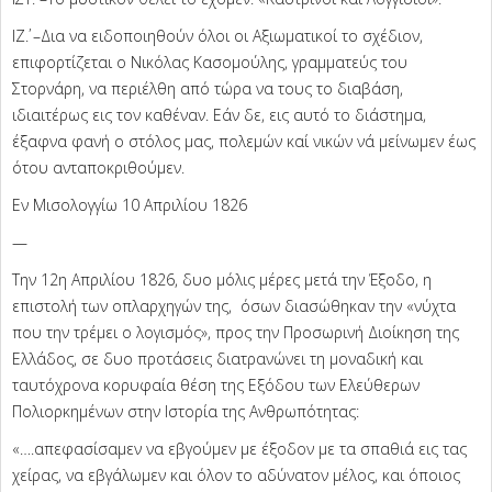
ΙΖ΄. –Δια να ειδοποιηθούν όλοι οι Αξιωματικοί το σχέδιον,
επιφορτίζεται ο Νικόλας Κασομούλης, γραμματεύς του
Στορνάρη, να περιέλθη από τώρα να τους το διαβάση,
ιδιαιτέρως εις τον καθέναν. Εάν δε, εις αυτό το διάστημα,
έξαφνα φανή ο στόλος μας, πολεμών καί νικών νά μείνωμεν έως
ότου ανταποκριθούμεν.
Εν Μισολογγίω 10 Απριλίου 1826
—
Την 12η Απριλίου 1826, δυο μόλις μέρες μετά την Έξοδο, η
επιστολή των οπλαρχηγών της, όσων διασώθηκαν την «νύχτα
που την τρέμει ο λογισμός», προς την Προσωρινή Διοίκηση της
Ελλάδος, σε δυο προτάσεις διατρανώνει τη μοναδική και
ταυτόχρονα κορυφαία θέση της Εξόδου των Ελεύθερων
Πολιορκημένων στην Ιστορία της Ανθρωπότητας:
«….απεφασίσαμεν να εβγούμεν με έξοδον με τα σπαθιά εις τας
χείρας, να εβγάλωμεν και όλον το αδύνατον μέλος, και όποιος