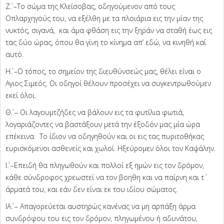
Ζ΄. –To σώμα της Κλείσοβας, οδηγούμενον από τους
Οπλαρχηγούς του, να εξέλθη με τα πλοιάρια εις την μίαν της
νυκτός, σιγανά, και άμα φθάση εις την ξηράν να σταθή έως εις
τας δύο ώρας, όπου θα γίνη το κίνημα απ’ εδώ, να κινηθή καί
αυτό.
Η΄. –Ο τόπος, το σημείον της διευθύνσεώς μας, θέλει είναι ο
Αγιος Σιμεός. Οι οδηγοί θέλουν προσέχει να συγκεντρωθούμεν
εκεί όλοι.
Θ΄. – Οι λαγουμτζήδες να βάλουν εις τα φυτίλια φωτιά,
λογαριάζοντες να βαστάξουν μετά την έξοδόν μας μία ώρα
επέκεινα. Το ίδιον να οδηγηθούν και οι εις τας πυριτοθήκας
ευρισκόμενοι ασθενείς και χωλοί. Ηξεύρομεν όλοι τον Καψάλην.
Ι΄. –Επειδή θα πληγωθούν και πολλοί εξ ημών εις τον δρόμον,
κάθε σύνδροφος χρεωστεί να τον βοηθη και να παίρνη και τ΄
άρματά του, και εάν δεν είναι εκ του ιδίου σώματος.
ΙΑ΄. – Απαγορεύεται αυστηρώς κανένας να μη αρπάξη άρμα
συνδρόφου του εις τον δρόμον, πληγωμένου ή αδυνάτου,