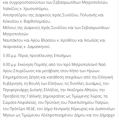
και συγχοροστατούντων των Σεβασμιωτάτων Μητροπολιτών,
Χαλκίδος κ. Χρυσοστόμου,
Αντιπροέδρου της Διαρκούς Ιεράς Συνόδου, Πολυανής και
Κιλκισίου κ. Βαρθολομαίου,
Μέλους της Διαρκούς Ιεράς Συνόδου και των Σεβασμιωτάτων
Μητροπολιτών
Ναυπάκτου και Αγίου Βλασίου κ. Ιεροθέου και Αιτωλίας και
Ακαρνανίας κ. Δαμασκηνού.
5:30 μ.μ. Πέρας προσέλευσης Επισήμων.
6:30 μ.μ. Εκκίνηση Πομπής από τον Ιερό Μητροπολιτικό Ναό
Αγίου Σπυρίδωνος και μετάβαση στον Κήπο των Ηρώων.
Επιμνημόσυνη Δέηση και κατάθεση στεφάνων από την Ελληνική
Κυβέρνηση, τη Βουλή των Ελλήνων, τις Ένοπλες Δυνάμεις, τον
Περιφερειάρχη Δυτικής Ελλάδας, την Ακαδημία Αθηνών, την
Πρεσβεία της Γαλλικής Δημοκρατίας ως Τιμώμενης Χώρας, τα
Σώματα Ασφαλείας, τον Πρύτανη του Πανεπιστημίου Πατρών,
τον Πρόεδρο ΚΕΔΕ, τον Δήμο Κεντρικής Κέρκυρας και Διαποντίων
Νήσων ως Τιμώμενου Αδελφοποιημένου Δήμου και τον Δήμαρχο