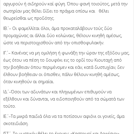
αργυρούν ή σιδηρούν καί φύγη. Όπου φανή τοιούτος, μετά την
σωτηρίαν μας θέλει δίδει το πράγμα οπίσω και θέλει
θεωρείσθαι ως προδότης.
ΙΒ΄. – Οι φαμελλίται όλοι, άμα προκαταλάβουν τούς δύο
προμαχώνας αι άλλαι δύο κολώναις, θέλουν κινηθή αμέσως,
ώστε να περιστοιχισθούν από την οπισθοφυλακήν.
ΙΓ΄. – Κανένας να μη ομιλήση ή φωνάξη την ώραν της εξόδου μας,
έως ότου να πέση το δουφέκι εις το ορδί του Κιουταχή από
την βοήθειαν όπου περιμένομεν και εάν, κατά δυστυχίαν, δεν
έλθουν βοήθειαν οι όπισθεν, πάλιν θέλουν κινηθή αμέσως,
όταν κινηθούν αι σημαίαι.
ΙΔ΄. –Όσοι των αδυνάτων και πληγωμένων επιθυμούν να
εξέλθουν και δύνανται, να ειδοποιηθούν από τα σώματά των
τούτο.
ΙΕ΄. –Τα μικρά παιδιά όλα να τα ποτίσουν αφιόνι οι γονείς, άμα
σκοτειδιάση.
ΙΣΤ΄. –Το μυστικόν θέλει το έχομεν: «Καστρινοί και Λογγίσιοι».