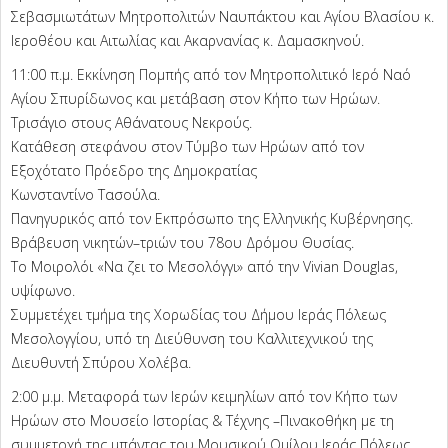
Σεβασμιωτάτων Μητροπολιτών Ναυπάκτου και Αγίου Βλασίου κ.
Ιεροθέου και Αιτωλίας και Ακαρνανίας κ. Δαμασκηνού.
11:00 π.μ. Εκκίνηση Πομπής από τον Μητροπολιτικό Ιερό Ναό
Αγίου Σπυρίδωνος και μετάβαση στον Κήπο των Ηρώων.
Τρισάγιο στους Αθάνατους Νεκρούς.
Κατάθεση στεφάνου στον Τύμβο των Ηρώων από τον
Εξοχότατο Πρόεδρο της Δημοκρατίας
Κωνσταντίνο Τασούλα.
Πανηγυρικός από τον Εκπρόσωπο της Ελληνικής Κυβέρνησης.
Βράβευση νικητών–τριών του 78ου Δρόμου Θυσίας.
Το Μοιρολόι «Να ζει το Μεσολόγγι» από την Vivian Douglas,
υψίφωνο.
Συμμετέχει τμήμα της Χορωδίας του Δήμου Ιεράς Πόλεως
Μεσολογγίου, υπό τη Διεύθυνση του Καλλιτεχνικού της
Διευθυντή Σπύρου Χολέβα.
2:00 μ.μ. Μεταφορά των Ιερών κειμηλίων από τον Κήπο των
Ηρώων στο Μουσείο Ιστορίας & Τέχνης –Πινακοθήκη με τη
συμμετοχή της μπάντας του Μουσικού Ομίλου Ιεράς Πόλεως