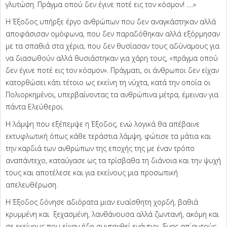
γλυτώση. Πράγμα οπού δεν έγινε ποτέ εις τον κόσμον! ….»
Η Έξοδος υπήρξε έργο ανθρώπων που δεν αναγκάστηκαν αλλά
αποφάσισαν ομόφωνα, που δεν παραδόθηκαν αλλά εξόρμησαν
με τα σπαθιά στα χέρια, που δεν θυσίασαν τους αδύναμους για
να διασωθούν αλλά θυσιάστηκαν για χάρη τους, «πράγμα οπού
δεν έγινε ποτέ εις τον κόσμον». Πράγματι, οι άνθρωποι δεν είχαν
κατορθώσει κάτι τέτοιο ως εκείνη τη νύχτα, κατά την οποία οι
Πολιορκημένοι, υπερβαίνοντας τα ανθρώπινα μέτρα, έμειναν για
πάντα Ελεύθεροι.
Η λάμψη που εξέπεμψε η Έξοδος, ενώ λογικά θα απέβαινε
εκτυφλωτική όπως κάθε τεράστια λάμψη, φώτισε τα μάτια και
την καρδιά των ανθρώπων της εποχής της με έναν τρόπο
αναπάντεχο, καταύγασε ως τα τρίσβαθα τη διάνοια και την ψυχή
τους και αποτέλεσε και για εκείνους μια προσωπική
απελευθέρωση.
Η Έξοδος δόνησε αδιόρατα μιαν ευαίσθητη χορδή, βαθιά
κρυμμένη και ξεχασμένη, λανθάνουσα αλλά ζωντανή, ακόμη και
σε εκείνους που είχαν ήδη συνταχθεί ενάντιοι. Ένας απ´αυτούς,