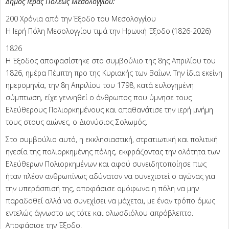
Δήμος Ιεράς Πόλεως Μεσολογγίου:
200 Χρόνια από την Έξοδο του Μεσολογγίου
Η Ιερή Πόλη Μεσολογγίου τιμά την Ηρωική Έξοδο (1826-2026)
1826
Η Έξοδος αποφασίστηκε στο συμβούλιο της 8ης Απριλίου του
1826, ημέρα Πέμπτη προ της Κυριακής των Βαΐων. Την ίδια εκείνη
ημερομηνία, την 8η Απριλίου του 1798, κατά ευλογημένη
σύμπτωση, είχε γεννηθεί ο άνθρωπος που ύμνησε τους
Ελεύθερους Πολιορκημένους και απαθανάτισε την ιερή μνήμη
τους στους αιώνες, ο Διονύσιος Σολωμός.
Στο συμβούλιο αυτό, η εκκλησιαστική, στρατιωτική και πολιτική
ηγεσία της πολιορκημένης πόλης, εκφράζοντας την ολότητα των
Ελεύθερων Πολιορκημένων και αφού συνειδητοποίησε πως
ήταν πλέον ανθρωπίνως αδύνατον να συνεχιστεί ο αγώνας για
την υπεράσπισή της, αποφάσισε ομόφωνα η πόλη να μην
παραδοθεί αλλά να συνεχίσει να μάχεται, με έναν τρόπο όμως
εντελώς άγνωστο ως τότε και ολωσδιόλου απρόβλεπτο.
Αποφάσισε την Έξοδο.