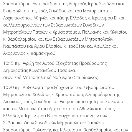
Χρυσοστόμου, Αντιπροέδρου της Διαρκούς Ιεράς Συνόδου και
Εκπροσώπου της Ιεράς Συνόδου και του Μακαριωτάτου
Αρχιεπισκόπου Αθηνών και πάσης Ελλάδος κ. Ιερωνύμου Β’ και
συλλειτουργούντων των Σεβασμιωτάτων Συνοδικών
Μητροπολιτών Πατρών κ. Χρυσοστόμου, Πολυανής και Κιλκισίου
κ. Βαρθολομαίου και των Σεβασμιωτάτων Μητροπολιτών
Ναυπάκτου και Αγίου Βλασίου κ. Ιεροθέου και Αιτωλίας και
Ακαρνανίας κ. Δαμασκηνού.
10:15 π.μ. Άφιξη της Αυτού Εξοχότητας Προέδρου της
Δημοκρατίας Κωνσταντίνου Τασούλα,
στον Ιερό Μητροπολιτικό Ναό Αγίου Σπυρίδωνος.
10:20 π.μ. Δοξολογία προεξάρχοντος του Σεβασμιωτάτου
Μητροπολίτου Χαλκίδος κ. Χρυσοστόμου, Αντιπροέδρου της
Διαρκούς Ιεράς Συνόδου και Εκπροσώπου της Ιεράς Συνόδου
και του Μακαριωτάτου Αρχιεπισκόπου Αθηνών και πάσης
Ελλάδος κ. Ιερωνύμου Β’ και συγχοροστατούντων των
Σεβασμιωτάτων Συνοδικών Μητροπολιτών Πατρών κ.
Χρυσοστόμου, Πολυανής και Κιλκισίου κ. Βαρθολομαίου και των