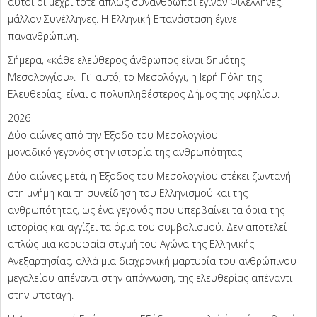
αυτοί οι μέχρι τότε απλώς συνάνθρωποι έγιναν Φιλέλληνες,
μάλλον Συνέλληνες. Η Ελληνική Επανάσταση έγινε
πανανθρώπινη.
Σήμερα, «κάθε ελεύθερος άνθρωπος είναι δημότης
Μεσολογγίου». Γι᾽ αυτό, το Μεσολόγγι, η Ιερή Πόλη της
Ελευθερίας, είναι ο πολυπληθέστερος Δήμος της υφηλίου.
2026
Δύο αιώνες από την Έξοδο του Μεσολογγίου
μοναδικό γεγονός στην ιστορία της ανθρωπότητας
Δύο αιώνες μετά, η Έξοδος του Μεσολογγίου στέκει ζωντανή
στη μνήμη και τη συνείδηση του Ελληνισμού και της
ανθρωπότητας, ως ένα γεγονός που υπερβαίνει τα όρια της
ιστορίας και αγγίζει τα όρια του συμβολισμού. Δεν αποτελεί
απλώς μια κορυφαία στιγμή του Αγώνα της Ελληνικής
Ανεξαρτησίας, αλλά μια διαχρονική μαρτυρία του ανθρώπινου
μεγαλείου απέναντι στην απόγνωση, της ελευθερίας απέναντι
στην υποταγή.