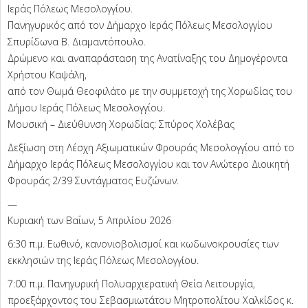
Ιεράς Πόλεως Μεσολογγίου.
Πανηγυρικός από τον Δήμαρχο Ιεράς Πόλεως Μεσολογγίου
Σπυρίδωνα Β. Διαμαντόπουλο.
Δρώμενο και αναπαράσταση της Ανατίναξης του Δημογέροντα
Χρήστου Καψάλη,
από τον Θωμά Θεοφιλάτο με την συμμετοχή της Χορωδίας του
Δήμου Ιεράς Πόλεως Μεσολογγίου.
Μουσική – Διεύθυνση Χορωδίας: Σπύρος Χολέβας
Δεξίωση στη Λέσχη Αξιωματικών Φρουράς Μεσολογγίου από το
Δήμαρχο Ιεράς Πόλεως Μεσολογγίου και τον Ανώτερο Διοικητή
Φρουράς 2/39 Συντάγματος Ευζώνων.
—
Κυριακή των Βαΐων, 5 Απριλίου 2026
6:30 π.μ. Εωθινό, κανονιοβολισμοί και κωδωνοκρουσίες των
εκκλησιών της Ιεράς Πόλεως Μεσολογγίου.
7:00 π.μ. Πανηγυρική Πολυαρχιερατική Θεία Λειτουργία,
προεξάρχοντος του Σεβασμιωτάτου Μητροπολίτου Χαλκίδος κ.