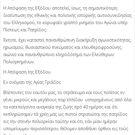
Η Απόφαση της Εξόδου αποτελεί, ίσως, τη σημαντικότερη
διατύπωση της εθνικής και πολιτικής ιστορικής αυτοσυνειδησίας
του Ελληνισμού, το κορυφαίο γραπτό μνημείο του Αγώνα υπέρ
Πίστεως και Πατρίδος.
Έκτοτε, έχει καταστεί πανανθρώπινη διακήρυξη αγωνιστικότητας,
ηρωισμού, θυσιαστικού πνεύματος και ελευθεροφροσύνης,
αιώνιο και πανανθρώπινο κληροδότημα των Ελεύθερων
Πολιορκημένων.
Η Απόφαση της Εξόδου
Εν ονόματι της Αγίας Τριάδος
Βλέποντες τον εαυτόν μας, το στράτευμα και τους πολίτας εν
γένει μικρούς και μεγάλους παρ΄ ελπίδαν υστερημένους από όλα
τα κατεπείγοντα αναγκαία της ζωής πρό 40 ημέρας και ότι
εκπληρώσαμεν τά χρέη μας ως πιστοί στρατιώται της πατρίδος
εις την στενήν πολιορκίαν ταύτην και ότι, εάν μίαν ημέραν
υπομείνωμεν περισσότερον, θέλομεν αποθάνει όρθιοι εις τούς