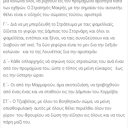
μια κολώνα όλοι, να ριχθούν εις τον προμαχώνα αριστερά κατά
των εχθρών. Ο Στρατηγός Μακρής, με την σημαίαν του ανοικτήν,
θέλει είναι ο οδηγός του σώματος τούτου, αριστερά.
Γ΄. – Διά να μη μπερδευθή το Στράτευμα με ταις φαμελλιαίς,
δίδεται το γεφύρι της Δάμπιας του Στορνάρη, και όλοι οι
φαμελλίται, εντόπιοι και ξένοι, να ταις συνοδεύσουν και να
διαβούν απ’ εκεί. Τα δύο γεφύρια είναι το μεν δια την δεξιάν
κολώναν και το της Λουνέττας δια την αριστεράν.
Δ΄. – Κάθε οπλαρχηγός νά σηκώνη τούς στρατιώτας του ανά έναν
από τον προμαχώνα του, ώστε ο τόπος να μείνη εύκαιρος έως
εις την ύστερην ώραν.
Ε΄. – Οι από την Μαρμαρούν, άμα σκοτειδιάση, να τραβηχθούν
από ένας-ένας και να σταθούν εις την Δάμπιαν του Χορμόβα.
ΣΤ΄. – Ο Τζιαβέλας, με όλον το Βοηθητικόν σώμα, να μείνη
οπισθοφυλακή∙ αυτός μέ όλους θέλει περιέλθει όλον τον
γύρον του Φρουρίου να δώση την είδησιν εις όλους και να τους
πάρη μαζί του.