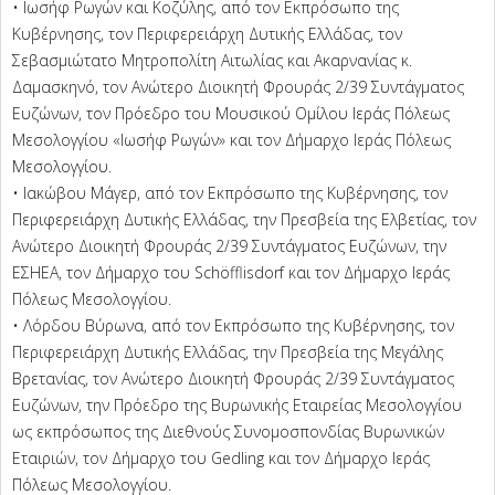
• Ιωσήφ Ρωγών και Κοζύλης, από τον Εκπρόσωπο της
Κυβέρνησης, τον Περιφερειάρχη Δυτικής Ελλάδας, τον
Σεβασμιώτατο Μητροπολίτη Αιτωλίας και Ακαρνανίας κ.
Δαμασκηνό, τον Ανώτερο Διοικητή Φρουράς 2/39 Συντάγματος
Ευζώνων, τον Πρόεδρο του Μουσικού Ομίλου Ιεράς Πόλεως
Μεσολογγίου «Ιωσήφ Ρωγών» και τον Δήμαρχο Ιεράς Πόλεως
Μεσολογγίου.
• Ιακώβου Μάγερ, από τον Εκπρόσωπο της Κυβέρνησης, τον
Περιφερειάρχη Δυτικής Ελλάδας, την Πρεσβεία της Ελβετίας, τον
Ανώτερο Διοικητή Φρουράς 2/39 Συντάγματος Ευζώνων, την
ΕΣΗΕΑ, τον Δήμαρχο του Schöfflisdorf και τον Δήμαρχο Ιεράς
Πόλεως Μεσολογγίου.
• Λόρδου Βύρωνα, από τον Εκπρόσωπο της Κυβέρνησης, τον
Περιφερειάρχη Δυτικής Ελλάδας, την Πρεσβεία της Μεγάλης
Βρετανίας, τον Ανώτερο Διοικητή Φρουράς 2/39 Συντάγματος
Ευζώνων, την Πρόεδρο της Βυρωνικής Εταιρείας Μεσολογγίου
ως εκπρόσωπος της Διεθνούς Συνομοσπονδίας Βυρωνικών
Εταιριών, τον Δήμαρχο του Gedling και τον Δήμαρχο Ιεράς
Πόλεως Μεσολογγίου.