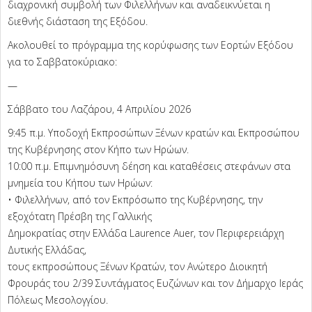
διαχρονική συμβολή των Φιλελλήνων και αναδεικνύεται η
διεθνής διάσταση της Εξόδου.
Ακολουθεί το πρόγραμμα της κορύφωσης των Εορτών Εξόδου
για το Σαββατοκύριακο:
—
Σάββατο του Λαζάρου, 4 Απριλίου 2026
9:45 π.μ. Υποδοχή Εκπροσώπων Ξένων κρατών και Εκπροσώπου
της Κυβέρνησης στον Κήπο των Ηρώων.
10:00 π.μ. Επιμνημόσυνη δέηση και καταθέσεις στεφάνων στα
μνημεία του Κήπου των Ηρώων:
• Φιλελλήνων, από τον Εκπρόσωπο της Κυβέρνησης, την
εξοχότατη Πρέσβη της Γαλλικής
Δημοκρατίας στην Ελλάδα Laurence Auer, τον Περιφερειάρχη
Δυτικής Ελλάδας,
τους εκπροσώπους Ξένων Κρατών, τον Ανώτερο Διοικητή
Φρουράς του 2/39 Συντάγματος Ευζώνων και τον Δήμαρχο Ιεράς
Πόλεως Μεσολογγίου.