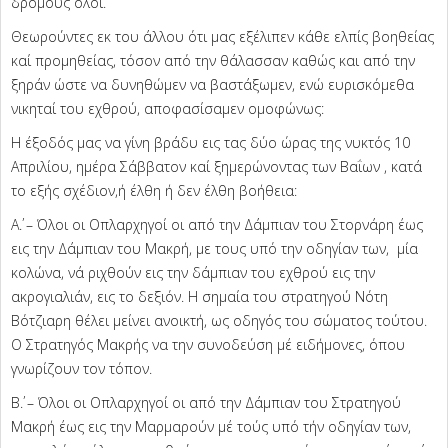
δρόμους όλοι.
Θεωρούντες εκ του άλλου ότι μας εξέλιπεν κάθε ελπίς βοηθείας
καί προμηθείας, τόσον από την θάλασσαν καθώς και από την
ξηράν ώστε να δυνηθώμεν να βαστάξωμεν, ενώ ευρισκόμεθα
νικηταί του εχθρού, αποφασίσαμεν ομοφώνως:
Η έξοδός μας να γίνη βράδυ εις τας δύο ώρας της νυκτός 10
Απριλίου, ημέρα Σάββατον καί ξημερώνοντας των Βαΐων , κατά
το εξής σχέδιον,ή έλθη ή δεν έλθη βοήθεια:
Α΄. – Όλοι οι Οπλαρχηγοί οι από την Δάμπιαν του Στορνάρη έως
εις την Δάμπιαν του Μακρή, με τους υπό την οδηγίαν των, μία
κολώνα, νά ριχθούν εις την δάμπιαν του εχθρού εις την
ακρογιαλιάν, εις το δεξιόν. Η σημαία του στρατηγού Νότη
Βότζιαρη θέλει μείνει ανοικτή, ως οδηγός του σώματος τούτου.
Ο Στρατηγός Μακρής να την συνοδεύση μέ ειδήμονες, όπου
γνωρίζουν τον τόπον.
Β΄. – Όλοι οι Οπλαρχηγοί οι από την Δάμπιαν του Στρατηγού
Μακρή έως εις την Μαρμαρούν μέ τούς υπό τήν οδηγίαν των,