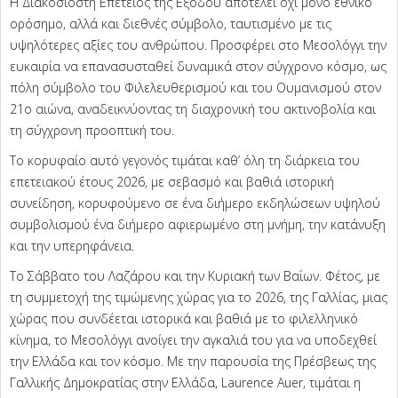
Η Διακοσιοστή Επέτειος της Εξόδου αποτελεί όχι μόνο εθνικό
ορόσημο, αλλά και διεθνές σύμβολο, ταυτισμένο με τις
υψηλότερες αξίες του ανθρώπου. Προσφέρει στο Μεσολόγγι την
ευκαιρία να επανασυσταθεί δυναμικά στον σύγχρονο κόσμο, ως
πόλη σύμβολο του Φιλελευθερισμού και του Ουμανισμού στον
21ο αιώνα, αναδεικνύοντας τη διαχρονική του ακτινοβολία και
τη σύγχρονη προοπτική του.
Το κορυφαίο αυτό γεγονός τιμάται καθ’ όλη τη διάρκεια του
επετειακού έτους 2026, με σεβασμό και βαθιά ιστορική
συνείδηση, κορυφούμενο σε ένα διήμερο εκδηλώσεων υψηλού
συμβολισμού ένα διήμερο αφιερωμένο στη μνήμη, την κατάνυξη
και την υπερηφάνεια.
Το Σάββατο του Λαζάρου και την Κυριακή των Βαΐων. Φέτος, με
τη συμμετοχή της τιμώμενης χώρας για το 2026, της Γαλλίας, μιας
χώρας που συνδέεται ιστορικά και βαθιά με το φιλελληνικό
κίνημα, το Μεσολόγγι ανοίγει την αγκαλιά του για να υποδεχθεί
την Ελλάδα και τον κόσμο. Με την παρουσία της Πρέσβεως της
Γαλλικής Δημοκρατίας στην Ελλάδα, Laurence Auer, τιμάται η