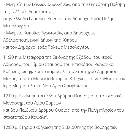
• Μνημείο των Γάλλων Φιλελλήνων, από την εξοχότατη Πρέσβη
της Γαλλικής Δημοκρατίας
στην Ελλάδα Laurence Auer και τον Δήμαρχο Ιεράς Πόλης
Μεσολογγίου.
• Μνημείο Κυπρίων Αγωνιστών, από Δημάρχους
Αδελφοποιημένων Δήμων της Κύπρου
και τον Δήμαρχο Ιεράς Πόλεως Μεσολογγίου.
11:30 π.μ. Μεταφορά της Εικόνας της Εξόδου, του Ιερού
Λάβαρου, του Τίμιου Σταυρού του Επισκόπου Ρωγών και
Κοζύλης Ιωσήφ και το καριοφίλι του Στρατηγού Δημητρίου
Μακρή, από το Μουσείο Ιστορίας & Τέχνης – Πινακοθήκη, στον
Ιερό Μητροπολιτικό Ναό Αγίου Σπυρίδωνος.
12:00 μ. Εκκίνηση του 78ου Δρόμου Θυσίας, από το Ιστορικό
Μοναστήρι του Αγίου Συμεών
και 8ου Παιδικού Δρόμου Θυσίας, από την Πύλη (πλησίον του
στρατοπέδου Καψάλη).
12:00 μ. Ετήσια εκδήλωση της Βιβλιοθήκης της Βουλής των