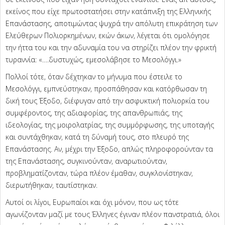
εκείνος που είχε πρωτοστατήσει στην κατάπνιξη της Ελληνικής
Επανάστασης, αποτιμώντας ψυχρά την απόλυτη επικράτηση των
Ελεύθερων Πολιορκημένων, εκών άκων, λέγεται ότι ομολόγησε
την ήττα του και την αδυναμία του να στηρίζει πλέον την φρικτή
τυραννία: «….δυστυχώς, εμεσολάβησε το Μεσολόγγι.»
Πολλοί τότε, όταν δέχτηκαν το μήνυμα που έστειλε το
Μεσολόγγι, εμπνεύστηκαν, προσπάθησαν και κατόρθωσαν τη
δική τους Έξοδο, διέφυγαν από την ασφυκτική πολιορκία του
συμφέροντος, της αδιαφορίας, της απανθρωπιάς, της
ιδεολογίας, της μοιρολατρίας, της συμμόρφωσης, της υποταγής
και συντάχθηκαν, κατά τη δύναμή τους, στο πλευρό της
Επανάστασης. Αν, μέχρι την Έξοδο, απλώς πληροφορούνταν τα
της Επανάστασης, συγκινούνταν, αναρωτιούνταν,
προβληματίζονταν, τώρα πλέον έμαθαν, συγκλονίστηκαν,
διερωτήθηκαν, ταυτίστηκαν.
Αυτοί οι λίγοι, Ευρωπαίοι και όχι μόνον, που ως τότε
αγωνίζονταν μαζί με τους Έλληνες έγιναν πλέον πανστρατιά, όλοι