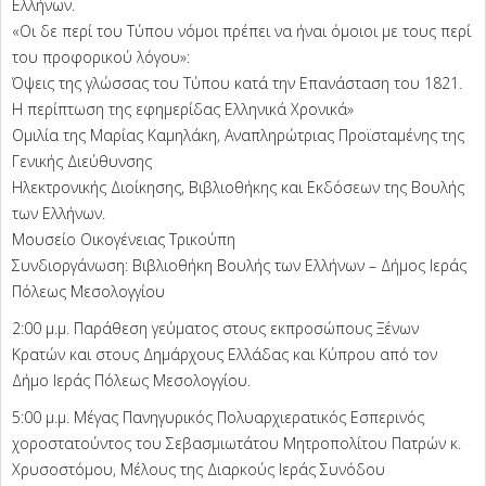
Ελλήνων.
«Οι δε περί του Τύπου νόμοι πρέπει να ήναι όμοιοι με τους περί
του προφορικού λόγου»:
Όψεις της γλώσσας του Τύπου κατά την Επανάσταση του 1821.
Η περίπτωση της εφημερίδας Ελληνικά Χρονικά»
Ομιλία της Μαρίας Καμηλάκη, Αναπληρώτριας Προϊσταμένης της
Γενικής Διεύθυνσης
Ηλεκτρονικής Διοίκησης, Βιβλιοθήκης και Εκδόσεων της Βουλής
των Ελλήνων.
Μουσείο Οικογένειας Τρικούπη
Συνδιοργάνωση: Βιβλιοθήκη Βουλής των Ελλήνων – Δήμος Ιεράς
Πόλεως Μεσολογγίου
2:00 μ.μ. Παράθεση γεύματος στους εκπροσώπους Ξένων
Κρατών και στους Δημάρχους Ελλάδας και Κύπρου από τον
Δήμο Ιεράς Πόλεως Μεσολογγίου.
5:00 μ.μ. Μέγας Πανηγυρικός Πολυαρχιερατικός Εσπερινός
χοροστατούντος του Σεβασμιωτάτου Μητροπολίτου Πατρών κ.
Χρυσοστόμου, Μέλους της Διαρκούς Ιεράς Συνόδου