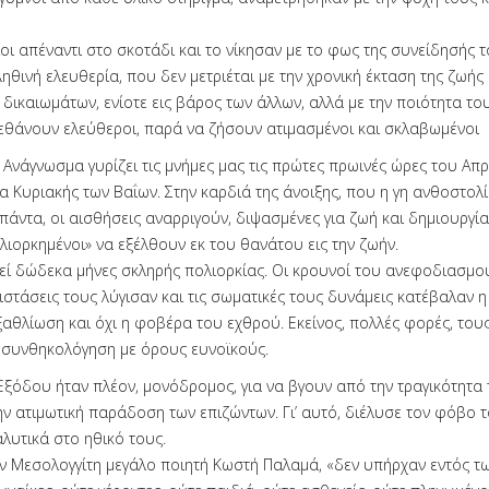
οι απέναντι στο σκοτάδι και το νίκησαν με το φως της συνείδησής 
ηθινή ελευθερία, που δεν μετριέται με την χρονική έκταση της ζωής 
 δικαιωμάτων, ενίοτε εις βάρος των άλλων, αλλά με την ποιότητα το
εθάνουν ελεύθεροι, παρά να ζήσουν ατιμασμένοι και σκλαβωμένοι
 Ανάγνωσμα γυρίζει τις μνήμες μας τις πρώτες πρωινές ώρες του Απρ
 Κυριακής των Βαΐων. Στην καρδιά της άνοιξης, που η γη ανθοστολίζ
πάντα, οι αισθήσεις αναρριγούν, διψασμένες για ζωή και δημιουργία
λιορκημένοι» να εξέλθουν εκ του θανάτου εις την ζωήν.
εί δώδεκα μήνες σκληρής πολιορκίας. Οι κρουνοί του ανεφοδιασμού
ντιστάσεις τους λύγισαν και τις σωματικές τους δυνάμεις κατέβαλαν η 
ξαθλίωση και όχι η φοβέρα του εχθρού. Εκείνος, πολλές φορές, του
συνθηκολόγηση με όρους ευνοϊκούς.
 Εξόδου ήταν πλέον, μονόδρομος, για να βγουν από την τραγικότητα
ην ατιμωτική παράδοση των επιζώντων. Γι’ αυτό, διέλυσε τον φόβο τ
λυτικά στο ηθικό τους.
ον Μεσολογγίτη μεγάλο ποιητή Κωστή Παλαμά, «δεν υπήρχαν εντός τω