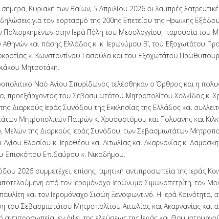
ήμερα, Κυριακή των Βαΐων, 5 Απριλίου 2026 οι λαμπρές λατρευτικέ
κδηλώσεις για τον εορτασμό της 200ης Επετείου της Ηρωικής Εξόδο
 Πολιορκημένων στην Ιερά Πόλη του Μεσολογγίου, παρουσία του 
 Αθηνών και πάσης Ελλάδος κ. κ. Ιερωνύμου Β’, του Εξοχωτάτου Πρ
οκρατίας κ. Κωνσταντίνου Τασούλα και του Εξοχωτάτου Πρωθυπουρ
ριάκου Μητσοτάκη.
ροπολιτικό Ναό Αγίου Σπυρίδωνος τελέσθηκαν ο Όρθρος και η πολυ
ία, προεξάρχοντος του Σεβασμιωτάτου Μητροπολίτου Χαλκίδος κ. 
της Διαρκούς Ιεράς Συνόδου της Εκκλησίας της Ελλάδος και συλλει
άτων Μητροπολιτών Πατρών κ. Χρυσοστόμου και Πολυανής και Κιλκι
 Μελών της Διαρκούς Ιεράς Συνόδου, των Σεβασμιωτάτων Μητροπο
 Αγίου Βλασίου κ. Ιεροθέου και Αιτωλίας και Ακαρνανίας κ. Δαμασκη
υ Επισκόπου Επιδαύρου κ. Νικοδήμου.
όδου 2026 συμμετέχει, επίσης, τιμητική αντιπροσωπεία της Ιεράς Κο
αποτελούμενη από τον Ιερομόναχο Ιερώνυμο Σιμωνοπετρίτη, τον Μο
παυλίτη και τον Ιερομόναχο Σισώη Ξενοφωντινό. Η Ιερά Κοινότητα, 
η του Σεβασμιωτάτου Μητροπολίτου Αιτωλίας και Ακαρνανίας και α
κή αντιπροσωπεία, εν όψει της ελεύσεως της Ιεράς και Θαυματουργο