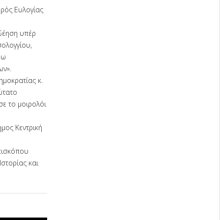
υρός Ευλογίας
δέηση υπέρ
ολογγίου,
δω
ων».
μοκρατίας κ.
ώτατο
ε το μοιρολόι
ήμος Κεντρική
Επισκόπου
στορίας και