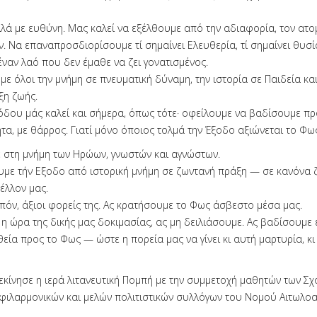
λλά με ευθύνη. Μας καλεί να εξέλθουμε από την αδιαφορία, τον ατο
. Να επαναπροσδιορίσουμε τί σημαίνει Ελευθερία, τί σημαίνει θυσία
έναν λαό που δεν έμαθε να ζει γονατισμένος.
ε όλοι την μνήμη σε πνευματική δύναμη, την ιστορία σε Παιδεία και
ξη ζωής.
όδου μάς καλεί και σήμερα, όπως τότε· οφείλουμε να βαδίσουμε πρ
ητα, με θάρρος. Γιατί μόνο όποιος τολμά την Έξοδο αξιώνεται το Φως
 στη μνήμη των Ηρώων, γνωστών και αγνώστων.
υμε τήν Εξοδο από ιστορική μνήμη σε ζωντανή πράξη — σε κανόνα ζ
έλλον μας.
ιπόν, άξιοι φορείς της. Ας κρατήσουμε το Φως άσβεστο μέσα μας.
 η ώρα της δικής μας δοκιμασίας, ας μη δειλιάσουμε. Ας βαδίσουμε 
ία προς το Φως — ώστε η πορεία μας να γίνει κι αυτή μαρτυρία, κι
εκίνησε η ιερά λιτανευτική Πομπή με την συμμετοχή μαθητών των Σχ
 φιλαρμονικών και μελών πολιτιστικών συλλόγων του Νομού Αιτωλοα