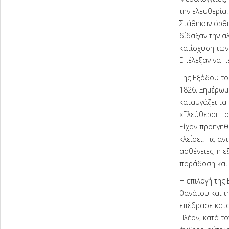
την ελευθερία.
Στάθηκαν όρθι
δίδαξαν την αλ
κατίσχυση των
Επέλεξαν να π
Της Εξόδου το
1826. Ξημέρωμα
καταυγάζει τα 
«Ελεύθεροι πο
Είχαν προηγηθ
κλείσει. Τις α
ασθένειες, η ε
παράδοση και 
Η επιλογή της
θανάτου και τ
επέδρασε κατα
Πλέον, κατά τ