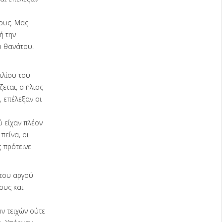
τους. Μας
ή την
υ θανάτου.
ιλίου του
εται, ο ήλιος
, επέλεξαν οι
 είχαν πλέον
πείνα, οι
ς πρότεινε
 του αργού
ους και
ν τειχών ούτε