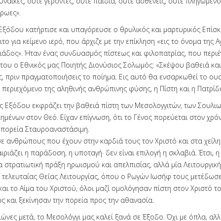
υναίκες, ούτε γέροντες, ούτε παιδιά, ούτε ασθενείς, ούτε πληγωμένο
ρωες».
 Εξόδου κατήρτισε και υπαγόρευσε ο θρυλικός και μαρτυρικός Επί
το για κείμενο ιερό, που άρχιζε με την επίκληση «εις το όνομα της Αγ
άδος». Ήταν ένας συνδυασμός πίστεως και φιλοπατρίας, που περιέ
του ο Εθνικός μας Ποιητής Διονύσιος Σολωμός: «Σκέψου βαθειά και
ς, πριν πραγματοποιήσεις το ποίημα. Εις αυτό θα ενσαρκωθεί το ου
 περιεχόμενο της αληθινής ανθρώπινης φύσης, η Πίστη και η Πατρίδ
 Εξόδου εκφράζει την βαθειά πίστη των Μεσολογγιτών, των Σουλιω
ημένων στον Θεό. Είχαν επίγνωση, ότι το Γένος πορεύεται στον χρόν
α πορεία Σταυροαναστάσιμη.
σε ανθρώπους που έχουν στην καρδιά τους τον Χριστό και στα χείλη
ιριάζει η παράδοση, η υποταγή· δεν είναι επιλογή η σκλαβιά. Έτσι, 
α στρατιωτική πράξη ηρωισμού και απελπισίας, αλλά μία Λειτουργική
 τελευταίας Θείας Λειτουργίας, όπου ο Ρωγών Ιωσήφ τους μετέδωσε
και το Αίμα του Χριστού, όλοι μαζί ομολόγησαν πίστη στον Χριστό τ
ς και ξεκίνησαν την πορεία προς την αθανασία.
ώνες μετά, το Μεσολόγγι μας καλεί ξανά σε Έξοδο. Όχι με όπλα, αλλ