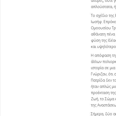
άνδρες, ούτε γ
απλούστατα, ή
Το σχέδιο της
Ιωσήφ. Επρόκει
Ομοουσίου Τρι
αθάνατη πένα 
φύση της Ιδέα
και υψηλότερο
Η απόφαση της
άλλων πολιορκ
ιστορία σε μι
Γνώριζαν, ότι 
Πατρίδα δεν τα
ήταν απλώς μι
προέκταση της
Ζωή, το Σώμα 
της Αναστάσεω
Σήμερα, δύο αι