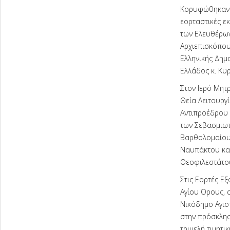
Κορυφώθηκαν σ
εορταστικές ε
των Ελευθέρων
Αρχιεπισκόπου
Ελληνικής Δημ
Ελλάδος κ. Κυ
Στον Ιερό Μητ
Θεία Λειτουργ
Αντιπροέδρου 
των Σεβασμιωτ
Βαρθολομαίου,
Ναυπάκτου και
Θεοφιλεστάτο
Στις Εορτές Εξ
Αγίου Όρους, 
Νικόδημο Αγιο
στην πρόσκλησ
τριμελή τιμητι