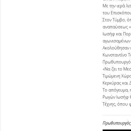
Με την ιερά λι
του Επισκόπου
Στον Τύμβο, ό
αναπαύσεως «τ
Ιωσήφ και Πορ
αγωνισαμένων 
Ακολούθησαν η
Κωνσταντίνο Τ
Πρωθυπουργό κ
«Να ζει το Μεσ
Τιμώμενη Χώρα
Κερκύρας και 
Το απόγευμα, 
Ρωγών Ιωσήφ θ
Τέχνης, όπου 
Πρωθυπουργός 