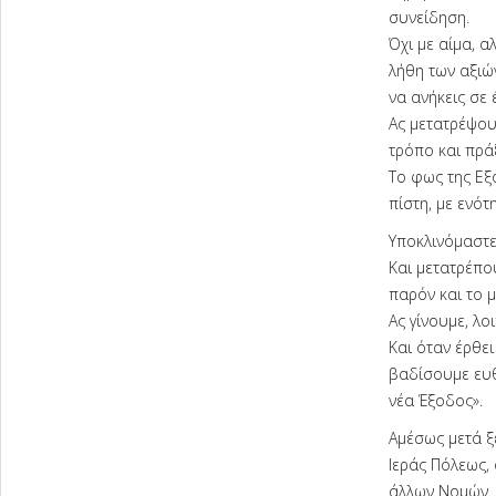
συνείδηση.
Όχι με αίμα, α
λήθη των αξιών
να ανήκεις σε 
Ας μετατρέψουμ
τρόπο και πρά
Το φως της Εξ
πίστη, με ενότ
Υποκλινόμαστε
Και μετατρέπο
παρόν και το μ
Ας γίνουμε, λο
Και όταν έρθει
βαδίσουμε ευθε
νέα Έξοδος».
Αμέσως μετά ξ
Ιεράς Πόλεως,
άλλων Νομών.