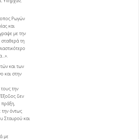
ι. Υπήρχαν,
σκοπος Ρωγών
ίας και
γραψε με την
 σταθερά τη
σιαστικότερο
α…».
τών και των
ο και στην
 τους την
η Έξοδος δεν
 πράξη,
 την όντως
ου Σταυρού και
ά με