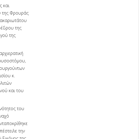
ς και
υ της Φρουράς
Μακαριωτάτου
οέδρου της
γού της
αρχιερατική
Χρυσοστόμου,
τουργούντων
σίου κ.
λιτών
νού και του
ινότητος του
ναχό
ανταποκρίθηκε
πέστειλε την
ύ Εικόνος της