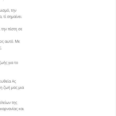
μισμό, την
, τί σημαίνει
 την πίστη σε
ος αυτό. Με
.
ωής για το
ευθεία Ας
 η ζωή μας μια
ολείων της
καρνανίας και