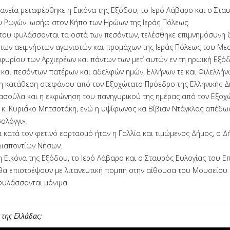
τανεία μεταφέρθηκε η Εικόνα της Εξόδου, το Ιερό Λάβαρο και ο Στα
 Ρωγών Ιωσήφ στον Κήπο των Ηρώων της Ιεράς Πόλεως.
που φυλάσσονται τα οστά των πεσόντων, τελέσθηκε επιμνημόσυνη 
ων αειμνήστων αγωνιστών και προμάχων της Ιεράς Πόλεως του Μεσ
φυρίου των Αρχιερέων και πάντων των μετ’ αυτών εν τη ηρωική Εξό
και πεσόντων πατέρων και αδελφών ημών, Ελλήνων τε και Φιλελλήν
 κατάθεση στεφάνου από τον Εξοχώτατο Πρόεδρο της Ελληνικής Δη
ασούλα και η εκφώνηση του πανηγυρικού της ημέρας από τον Εξοχ
. Κυριάκο Μητσοτάκη, ενώ η υψίφωνος κα Βίβιαν Ντάγκλας απέδωσ
ολόγγι».
 κατά τον φετινό εορτασμό ήταν η Γαλλία και τιμώμενος Δήμος, ο Δ
Διαποντίων Νήσων.
η Εικόνα της Εξόδου, το Ιερό Λάβαρο και ο Σταυρός Ευλογίας του 
α επιστρέψουν με λιτανευτική πομπή στην αίθουσα του Μουσείου Ι
φυλάσσονται μόνιμα.
της Ελλάδας: