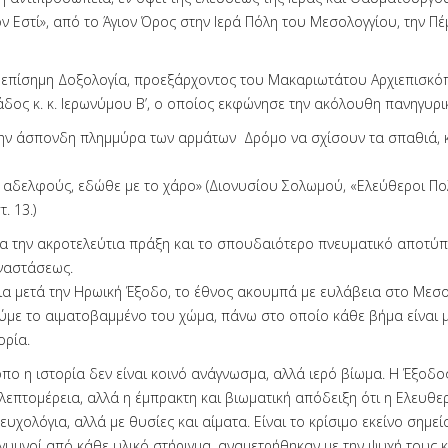
ν Εστί», από το Άγιον Όρος στην Ιερά Πόλη του Μεσολογγίου, την Πέ
επίσημη Δοξολογία, προεξάρχοντος του Μακαριωτάτου Αρχιεπισκ
δος κ. κ. Ιερωνύμου Β’, ο οποίος εκφώνησε την ακόλουθη πανηγυρικ
στην άσπονδη πλημμύρα των αρμάτων Δρόμο να σχίσουν τα σπαθιά, κ
ς αδελφούς, εδώθε με το χάρο» (Διονυσίου Σολωμού, «Ελεύθεροι Πο
. 13.)
α την ακροτελεύτια πράξη και το σπουδαιότερο πνευματικό αποτύ
ναστάσεως.
ια μετά την Ηρωική Έξοδο, το έθνος ακουμπά με ευλάβεια στο Μεσολ
με το αιματοβαμμένο του χώμα, πάνω στο οποίο κάθε βήμα είναι μ
ορία.
όπο η ιστορία δεν είναι κοινό ανάγνωσμα, αλλά ιερό βίωμα. Η Έξοδος
λεπτομέρεια, αλλά η έμπρακτη και βιωματική απόδειξη ότι η Ελευθε
 ευχολόγια, αλλά με θυσίες και αίματα. Είναι το κρίσιμο εκείνο σημεί
 γυμνοί από κάθε υλικό στήριγμα, αναμετρήθηκαν με την ψυχή τους κ