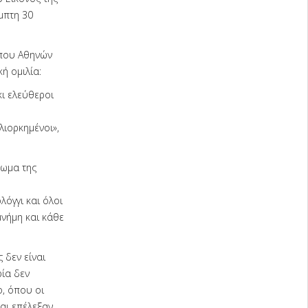
μπτη 30
όπου Αθηνών
ή ομιλία:
ι ελεύθεροι
λιορκημένοι»,
πωμα της
όγγι και όλοι
νήμη και κάθε
 δεν είναι
ρία δεν
ο, όπου οι
αι επέλεξαν