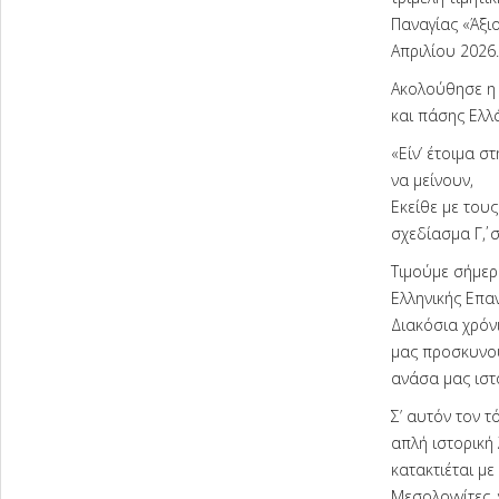
Παναγίας «Άξιο
Απριλίου 2026.
Ακολούθησε η 
και πάσης Ελλά
«Είν’ έτοιμα 
να μείνουν,
Εκείθε με του
σχεδίασμα Γ΄, στ
Τιμούμε σήμερ
Ελληνικής Επα
Διακόσια χρόν
μας προσκυνού
ανάσα μας ιστ
Σ’ αυτόν τον τ
απλή ιστορική 
κατακτιέται με
Μεσολογγίτες,