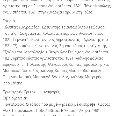
Αγωνιστής. Δήμος Ρώσσος Αγωνιστής του 1821. Πάνος Καπώνης
αγωνιστής του 1821 στην χιλιαρχία Γαρδικίωτη Γρίβα.
Γουριά
Κώνστας Συγγραφέας , Ερευνητής, Τριανταφύλλου Γεώργιος,
Ποιητής – Συγγραφέας, Κολίατζας Σπυρίδων, Αγωνιστής του
1821. Περγαντής Κωνσταντίνος Δημογέροντας – Αγωνιστής του
1821. Τζιφοπάνος Κωνσταντίνος, Σημαιοφόρος την νύχτα της
Εξόδου του Μεσολογγίου. Βεργούλας Γεώργιος, Αγωνιστής του
1821, Κρήτας Κώστας Αγωνιστής του 1821. Ιωάννης Δούκας
Ειρηνοδίκης – Πολιτευτής. Αλέξανδρος Καππές, Ιεροψάλτης και
Μουσικοδιδάσκαλος. Ιωάννης Καππές Μουσικοδιδάσκαλος.
Γεώργιος Καππές Μουσικοδιδάσκαλος. Ιωάννης Μπερερής
Ιεροψάλτης.
Πρωτογενής Έρευνα με αναφορές
Βιβλιογραφία:
Πεντάλοφος: Ὁ τόπος ποῦ μέ γέννησε καί μέ ἀνέθρεψε, Κώστας
Αλεξ. Πετρονικολός Ποδολοβίτσα, Β Έκδοση, Αθήνα, 1981.