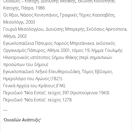
Οινιάδες – Κατοχή, Διονύσης Μιτάκης, Έκδοση Κοινότητας
Κατοχής, Πάτρα, 1986
Οι Άξιοι, Νάσος Κοντοπάνος, Γραφικές Τέχνες Κασσαβέτη,
Μεσολόγγι, 2003
Γουριά Μεσολογγίου, Διονύσης Μπερερής, Εκδόσεις Apiroshora,
Αθήνα, 2002
Εγκυκλοπαίδεια Πάπυρος Λαρούς Μπριτάννικα, εκδοτικός
Οργανισμός Πάπυρος, Αθήνα 2001, τόμος 19, λήμμα: Γουλιμής
Ηλεκτρονικός ιστότοπος δήμου Ιθάκης (περί σημαντικών
προσώπων του δήμου)
Εγκυκλοπαιδικό Λεξικό Ελευθερουδάκη, Τόμος Έβδομος.
Ημερολόγιο του Αγώνος (1821).
Γενικά Αρχεία του Κράτους (ΓΑΚ).
Περιοδικό “Νέα Εστία”, τεύχος 397 (Χριστούγεννα 1943)
Περιοδικό “Νέα Εστία”, τεύχος 1278
—
‘Οινιαδών Ανάπτυξις’