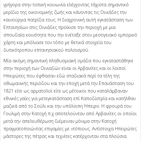
γρήγορα στην τοπική κοινωνία ελέγχοντας τάχιστα σημαντικό
μερίδιο της οικονομικής ζωής και κάνοντας τις Οινιάδες την
καινούργια πατρίδα τους. Η διαχρονική αυτή εγκατάσταση των
Επτανησίων στις Οινιάδες προίκισε την περιοχή με μια
σπουδαία κοινότητα που την ενέταξε στον μεσογειακό εμπορικό
χάρτη και μπόλιασε τον τόπο με θετικά στοιχεία του
δυτικότροπου επτανησιακού πολιτισμού.
Μία ακόμη σημαντική πληθυσμιακή ομάδα που εγκαταστάθηκε
στην περιοχή των Οινιαδών είναι οι Αρβανίτες και οι λοιποί
Ηπειρώτες που έφθασαν εδώ σταδιακά περί τα τέλη της
οθωμανικής περιόδου και την εποχή μετά την Επανάσταση του
1821 είτε ως αρματολοί είτε ως μέτοικοι που καταλάμβαναν
εθνικές γαίες για μετεγκατάσταση επί Καποδίστρία και κατήλθαν
μαζικά από το Σούλι και την υπόλοιπη Ήπειρο. Η φρουρά του
Γουλιμή στην Κατοχή π.χ αποτελούνταν από Αρβανίτες οι οποίοι
μετά την απελευθέρωση διέμειναν μόνιμα στην Κατοχή
πραγματοποιώντας επιγαμίες με ντόπιους. Αντίστοιχα Ηπειρώτες
μάστορες της πέτρας και τεχνίτες κατέρχονταν στα πλούσια