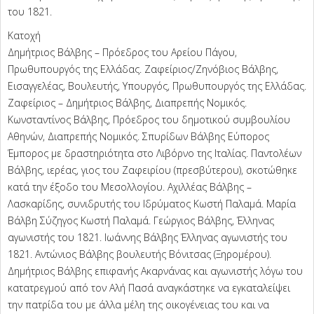
του 1821.
Κατοχή
Δημήτριος Βάλβης – Πρόεδρος του Αρείου Πάγου,
Πρωθυπουργός της Ελλάδας. Ζαφείριος/Ζηνόβιος Βάλβης,
Eισαγγελέας, Bουλευτής, Yπουργός, Πρωθυπουργός της Ελλάδας.
Ζαφείριος – Δημήτριος Βάλβης, Διαπρεπής Νομικός.
Κωνσταντίνος Βάλβης, Πρόεδρος του δημοτικού συμβουλίου
Αθηνών, Διαπρεπής Νομικός. Σπυρίδων Βάλβης Εύπορος
Έμπορος με δραστηριότητα στο Λιβόρνο της Ιταλίας. Παντολέων
Βάλβης, ιερέας, γιος του Ζαφειρίου (πρεσβύτερου), σκοτώθηκε
κατά την έξοδο του Μεσολλογίου. Αχιλλέας Βάλβης –
Λασκαρίδης, συνιδρυτής του Ιδρύματος Κωστή Παλαμά. Μαρία
Βάλβη Σύζηγος Κωστή Παλαμά. Γεώργιος Βάλβης, Έλληνας
αγωνιστής του 1821. Ιωάννης Βάλβης Έλληνας αγωνιστής του
1821. Αντώνιος Βάλβης βουλευτής Βόνιτσας (Ξηρομέρου).
Δημήτριος Βάλβης επιφανής Ακαρνάνας και αγωνιστής λόγω του
κατατρεγμού από τον Αλή Πασά αναγκάστηκε να εγκαταλείψει
την πατρίδα του με άλλα μέλη της οικογένειας του και να