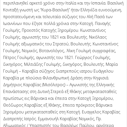
περιπλανηθεί αρκετό χρόνο στην Ιταλία και την Ισπανία. Βασιλική
Κονταξή γνωστή ως “Κυρα-Βασιλική” ήταν Ελληνίδα ευνοούμενη,
προστατευόμενη και τελευταία σύζυγος του Αλή Πασά των
Ιωαννίνων που έζησε πολλά χρόνια στην Κατοχή. Παναγής
Γουλιμής, Προεστός Κατοχής Ξηρομέρου. Κωνσταντίνος
Γουλιμής, αγωνιστής του 1821 και Βουλευτής. Νικόλαος
Γουλιμής αξιωματικός του Στρατού, Βουλευτής. Κωνσταντίνος
Γουλιμής, Νομικός, Βοτανολόγος,. Άλκη Γουλιμή συγγραφέας,
Πέτρος Γουλιμής, αγωνιστής του 1821. Γεώργιος Γουλιμής,
δικηγόρος. Μιλτιάδης Γουλιμής, δικηγόρος, Βουλευτής. Μαρία
Γουλιμή – Καραβία σύζηγος διαπρεπούς ιατρου Ευάγγελου
Καραβία με πλούσια Φιλανθρωπική Δράση στην Κηφισιά.
Δημήτριος Καραβίας (Μισόλιτρος) – Αγωνιστής της Ελληνικής
Επανάστασης στη Δυτική Στερεά εξ Ιθάκης μεταγκατασταθείς
πρωτίστως εις Βάρνακα και έπειτα στην Κατοχή Ξηρομέρου,
Θεόδωρος Καραβίας εξ Ιθάκης, έπειτα πρόκριτος Βάρνακα
Ξηρομέρου μετεγκατασταθείς στη Κατοχή. Ευαγγελος Καραβίας
Διαπρεπής Ιατρός. Εμμανουήλ Καραβίας Νομικός, Πρ.
Αξιωματικός / Υπασπιστής του Βασιλέως Παύλου, αργότερα