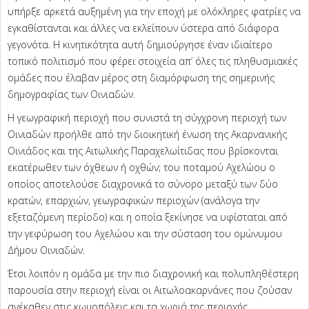
υπήρξε αρκετά αυξημένη για την εποχή με ολόκληρες φατρίες να
εγκαθίστανται και άλλες να εκλείπουν ύστερα από διάφορα
γεγονότα. Η κινητικότητα αυτή δημιούργησε έναν ιδιαίτερο
τοπικό πολιτισμό που φέρει στοιχεία απ’ όλες τις πληθυσμιακές
ομάδες που έλαβαν μέρος στη διαμόρφωση της σημερινής
δημογραφίας των Οινιαδών.
Η γεωγραφική περιοχή που συνιστά τη σύγχρονη περιοχή των
Οινιαδών προήλθε από την διοικητική ένωση της Ακαρνανικής
Οινιάδος και της Αιτωλικής Παραχελωίτιδας που βρίσκονται
εκατέρωθεν των όχθεων ή οχθών; του ποταμού Αχελώου ο
οποίος αποτελούσε διαχρονικά το σύνορο μεταξύ των δύο
κρατών, επαρχιών, γεωγραφικών περιοχών (ανάλογα την
εξεταζόμενη περίοδο) και η οποία ξεκίνησε να υφίσταται από
την γεφύρωση του Αχελώου και την σύσταση του ομώνυμου
Δήμου Οινιαδών.
Έτσι λοιπόν η ομάδα με την πιο διαχρονική και πολυπληθέστερη
παρουσία στην περιοχή είναι οι Αιτωλοακαρνάνες που ζούσαν
ανέκαθεν στις κωμοπόλεις και τα χωριά της περιοχής