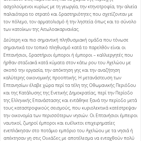
ασχολούμενοι κυρίως με τη γεωργία, την κτηνοτροφία, την αλιεία
παλαιότερα το στρατό και δραστηριότητες που σχετίζονταν με
τον πόλεμο, τον αρματολισμό ή την ληστεία όπως και το σύνολο
των κατοίκων της Αιτωλοακαρνανίας.
Δεύτερη και πιο σημαντική πληθυσμιακή ομάδα που τόνωσε
σημαντικά τον τοπικό πληθυσμό κατά το παρελθόν είναι οι
Επτανήσιοι, δραστήριοι έμποροι ή έμποροι – καλλιεργητές που
ήρθαν σταδιακά κατά κύματα στον κάτω ρου του Αχελώου με
σκοπό την εργασία, την απόκτηση γης και την αναζήτηση
καλύτερης οικονομικής προοπτικής. Η μετανάστευση των
Επτανησίων έλαβε χώρα περί τα τέλη της Οθωμανικής Περιόδου
και της Κατάλυσης της Ενετικής Δημοκρατίας, περί την Περίοδο
της Ελληνικής Επανάστασης και εντάθηκε ξανά την περίοδο μετά
τους καταστροφικούς σεισμούς, που κυριολεκτικά κατέστρεψαν
την οικονομία των περισσότερων νησιών. Οι Επτανήσιοι έμπειροι
ναυτικοί, ζωηροί έμποροι και ευέλικτοι επιχειρηματίες
ενεπλάκησαν στο ποτάμιο εμπόριο του Αχελώου με τα νησιά ή
απέκτησαν γη στις Οινιάδες με αποτέλεσμα να ενταχθούν πολύ