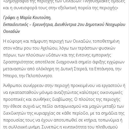
«Δημογραφία της περιοχής των Οινιαδών: Πληθυσμιακές ομάδες
και η συνεισφορά τους στην εξελικτική πορεία της περιοχής»
Γράφει η Μαρία Κουτούπη,
Εκπαιδευτικός – Ερευνήτρια, Διευθύντρια 2ου Δημοτικού Νεοχωρίου
Οινιαδών
Η εύφορη και πάμφυτη περιοχή των Οινιαδών, τοποθετημένη
στον κάτω ρου του Αχελώου, λόγω των τεράστιων φυσικών
πόρων, των πλούσιων υδάτων και της έντονης εμπορικής
δραστηριότητας αποτέλεσε διαχρονικά σημείο άφιξης εγχώριων
μεταναστών από ολόκληρη τη Δυτική Στερεά, τα Επτάνησα, την
Ήπειρο, την Πελοπόννησο.
Άνθρωποι συνέρρεαν στην περιοχή προκειμένου να εργαστούν ή
να εγκατασταθούν μόνιμα αναζητώντας καλύτερες οικονομικές
προοπτικές και συνθήκες διαβίωσης. Ο πλούτος της περιοχής
την έθεσε συχνά ως πεδίο ανταγωνισμού και μαχών μεταξύ των
διεκδικητών της κυριαρχίας σε κάθε περίοδο, με τα σημάδια της
παρουσίας τους να έχουν αποτυπωθεί σε κτήρια, τοπωνύμια ή
τη συλλογική μνήμη. Συνεπώς η κινητικότητα του πληθυσμού