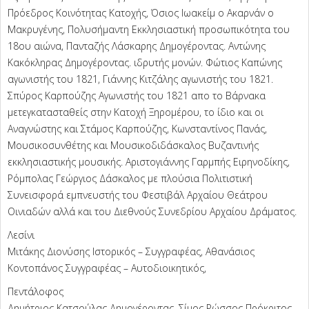
Πρόεδρος Κοινότητας Κατοχής, Όσιος Ιωακείμ ο Ακαρνάν ο
Μακρυγένης, Πολυσήμαντη Εκκλησιαστική προσωπικότητα του
18ου αιώνα, Πανταζής Λάσκαρης Δημογέροντας. Αντώνης
Κακόκληρας Δημογέροντας. ιδρυτής μονών. Φώτιος Καπώνης
αγωνιστής του 1821, Γιάννης Κιτζάλης αγωνιστής του 1821.
Σπύρος Καρπούζης Αγωνιστής του 1821 απο το Βάρνακα
μετεγκατασταθείς στην Κατοχή Ξηρομέρου, το ίδιο και οι
Αναγνώστης και Στάμος Καρπούζης, Κωνσταντίνος Πανάς,
Μουσικοσυνθέτης και Μουσικοδιδάσκαλος Βυζαντινής
εκκλησιαστικής μουσικής. Αριστογιάννης Γαρμπής Ειρηνοδίκης,
Ρόμπολας Γεώργιος Δάσκαλος με πλούσια Πολιτιστική
Συνεισφορά εμπνευστής του Φεστιβάλ Αρχαίου Θεάτρου
Οινιαδών αλλά και του Διεθνούς Συνεδρίου Αρχαίου Δράματος.
Λεσίνι
Μιτάκης Διονύσης Ιστορικός – Συγγραφέας, Αθανάσιος
Κοντοπάνος Συγγραφέας – Αυτοδιοικητικός,
Πεντάλοφος
Δημήτριος Κατσούλας Δημογέροντας. Σίμος Ρώσσος Πρόκριτος –