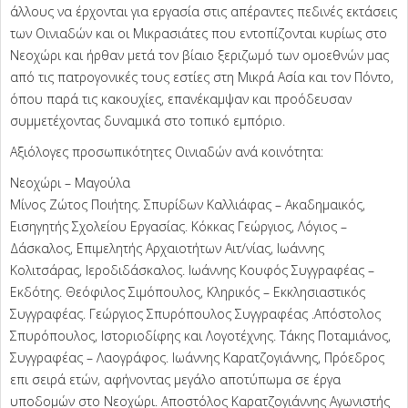
άλλους να έρχονται για εργασία στις απέραντες πεδινές εκτάσεις
των Οινιαδών και οι Μικρασιάτες που εντοπίζονται κυρίως στο
Νεοχώρι και ήρθαν μετά τον βίαιο ξεριζωμό των ομοεθνών μας
από τις πατρογονικές τους εστίες στη Μικρά Ασία και τον Πόντο,
όπου παρά τις κακουχίες, επανέκαμψαν και προόδευσαν
συμμετέχοντας δυναμικά στο τοπικό εμπόριο.
Αξιόλογες προσωπικότητες Οινιαδών ανά κοινότητα:
Νεοχώρι – Μαγούλα
Μίνος Ζώτος Ποιήτης. Σπυρίδων Καλλιάφας – Ακαδημαικός,
Εισηγητής Σχολείου Εργασίας. Κόκκας Γεώργιος, Λόγιος –
Δάσκαλος, Επιμελητής Αρχαιοτήτων Αιτ/νίας, Ιωάννης
Κολιτσάρας, Ιεροδιδάσκαλος. Ιωάννης Κουφός Συγγραφέας –
Εκδότης. Θεόφιλος Σιμόπουλος, Κληρικός – Εκκλησιαστικός
Συγγραφέας. Γεώργιος Σπυρόπουλος Συγγραφέας .Απόστολος
Σπυρόπουλος, Ιστοριοδίφης και Λογοτέχνης. Τάκης Ποταμιάνος,
Συγγραφέας – Λαογράφος. Ιωάννης Καρατζογιάννης, Πρόεδρος
επι σειρά ετών, αφήνοντας μεγάλο αποτύπωμα σε έργα
υποδομών στο Νεοχώρι. Αποστόλος Καρατζογιάννης Αγωνιστής