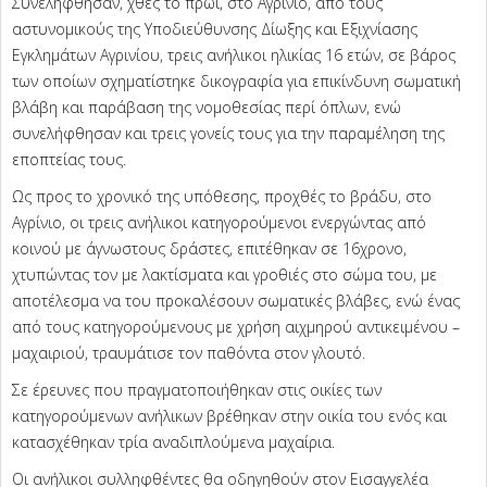
Συνελήφθησαν, χθες το πρωί, στο Αγρίνιο, από τους
αστυνομικούς της Υποδιεύθυνσης Δίωξης και Εξιχνίασης
Εγκλημάτων Αγρινίου, τρεις ανήλικοι ηλικίας 16 ετών, σε βάρος
των οποίων σχηματίστηκε δικογραφία για επικίνδυνη σωματική
βλάβη και παράβαση της νομοθεσίας περί όπλων, ενώ
συνελήφθησαν και τρεις γονείς τους για την παραμέληση της
εποπτείας τους.
Ως προς το χρονικό της υπόθεσης, προχθές το βράδυ, στο
Αγρίνιο, οι τρεις ανήλικοι κατηγορούμενοι ενεργώντας από
κοινού με άγνωστους δράστες, επιτέθηκαν σε 16χρονο,
χτυπώντας τον με λακτίσματα και γροθιές στο σώμα του, με
αποτέλεσμα να του προκαλέσουν σωματικές βλάβες, ενώ ένας
από τους κατηγορούμενους με χρήση αιχμηρού αντικειμένου –
μαχαιριού, τραυμάτισε τον παθόντα στον γλουτό.
Σε έρευνες που πραγματοποιήθηκαν στις οικίες των
κατηγορούμενων ανήλικων βρέθηκαν στην οικία του ενός και
κατασχέθηκαν τρία αναδιπλούμενα μαχαίρια.
Οι ανήλικοι συλληφθέντες θα οδηγηθούν στον Εισαγγελέα