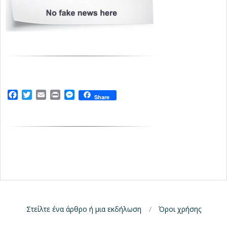
Facebook
Twitter
Email
Print
Messenger
Share
Στείλτε ένα άρθρο ή μια εκδήλωση
Όροι χρήσης