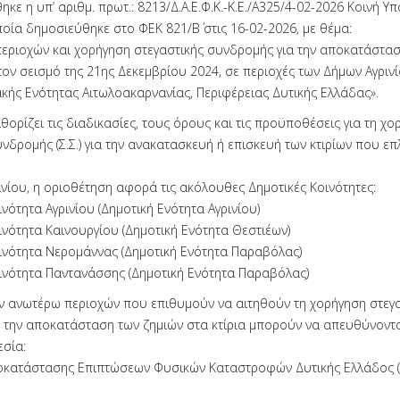
ηκε η υπ’ αριθμ. πρωτ.: 8213/Δ.Α.Ε.Φ.Κ.-Κ.Ε./Α325/4-02-2026 Κοινή Υ
οία δημοσιεύθηκε στο ΦΕΚ 821/Β΄ στις 16-02-2026, με θέμα:
εριοχών και χορήγηση στεγαστικής συνδρομής για την αποκατάστασ
 τον σεισμό της 21ης Δεκεμβρίου 2024, σε περιοχές των Δήμων Αγριν
ακής Ενότητας Αιτωλοακαρνανίας, Περιφέρειας Δυτικής Ελλάδας».
ορίζει τις διαδικασίες, τους όρους και τις προϋποθέσεις για τη χο
υνδρομής (Σ.Σ.) για την ανακατασκευή ή επισκευή των κτιρίων που ε
ινίου, η οριοθέτηση αφορά τις ακόλουθες Δημοτικές Κοινότητες:
ινότητα Αγρινίου (Δημοτική Ενότητα Αγρινίου)
ινότητα Καινουργίου (Δημοτική Ενότητα Θεστιέων)
οινότητα Νερομάννας (Δημοτική Ενότητα Παραβόλας)
οινότητα Παντανάσσης (Δημοτική Ενότητα Παραβόλας)
ων ανωτέρω περιοχών που επιθυμούν να αιτηθούν τη χορήγηση στεγ
 την αποκατάσταση των ζημιών στα κτίρια μπορούν να απευθύνοντα
σία:
κατάστασης Επιπτώσεων Φυσικών Καταστροφών Δυτικής Ελλάδος (Δ.Α