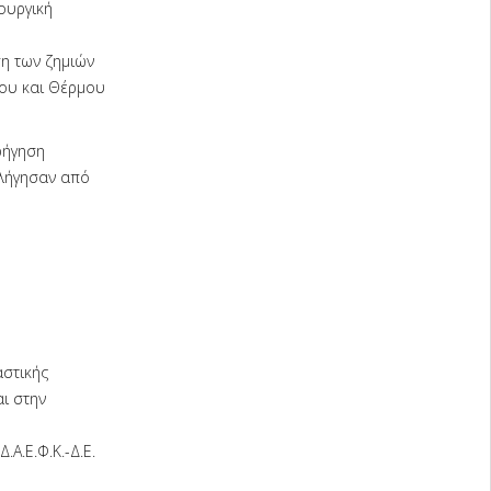
πουργική
η των ζημιών
ίου και Θέρμου
ρήγηση
πλήγησαν από
αστικής
ι στην
.Ε.Φ.Κ.-Δ.Ε.