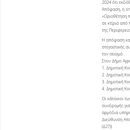
2024 ότι εκδόθ
Απόφαση, η οπ
«Οριοθέτηση π
σε κτίρια από
της Περιφερει
Η απόφαση καθ
στεγαστικής σ
τον σεισμό.
Στον Δήμο Αγρ
1. Δημοτική Κο
2. Δημοτική Κο
3. Δημοτική Κ
4. Δημοτική Κ
Οι κάτοικοι τ
συνδρομής για
αρμόδια υπηρε
Διεύθυνση Απο
(Δ27))