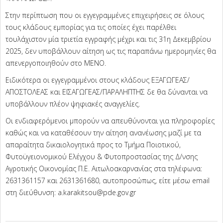
Στην περίπτωση που οι εγγεγραμμένες επιχειρήσεις σε όλους
τους κλάδους εμπορίας για τις οποίες έχει παρέλθει
τουλάχιστον μία τριετία εγγραφής μέχρι και τις 31η Δεκεμβρίου
2025, δεν υποβάλλουν αίτηση ως τις παραπάνω ημερομηνίες θα
απενεργοποιηθούν στο ΜΕΝΟ.
Ειδικότερα οι εγγεγραμμένοι στους κλάδους ΕΞΑΓΩΓΕΑΣ/
ΑΠΟΣΤΟΛΕΑΣ και ΕΙΣΑΓΩΓΕΑΣ/ΠΑΡΑΛΗΠΤΗΣ δε θα δύνανται να
υποβάλλουν πλέον ψηφιακές αναγγελίες.
Οι ενδιαφερόμενοι μπορούν να απευθύνονται για πληροφορίες
καθώς και να καταθέσουν την αίτηση ανανέωσης μαζί με τα
απαραίτητα δικαιολογητικά προς το Tμήμα Ποιοτικού,
Φυτοϋγειονομικού Ελέγχου & Φυτοπροστασίας της Δ/νσης
Αγροτικής Οικονομίας Π.Ε. Αιτωλοακαρνανίας στα τηλέφωνα:
2631361157 και 2631361680, αυτοπροσώπως, είτε μέσω email
στη διεύθυνση: a.karakitsou@pde.gov.gr