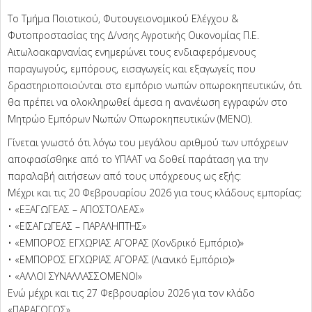
To Tμήμα Ποιοτικού, Φυτουγειονομικού Ελέγχου &
Φυτοπροστασίας της Δ/νσης Αγροτικής Οικονομίας Π.Ε.
Αιτωλοακαρνανίας ενημερώνει τους ενδιαφερόμενους
παραγωγούς, εμπόρους, εισαγωγείς και εξαγωγείς που
δραστηριοποιούνται στο εμπόριο νωπών οπωροκηπευτικών, ότι
θα πρέπει να ολοκληρωθεί άμεσα η ανανέωση εγγραφών στο
Μητρώο Εμπόρων Νωπών Οπωροκηπευτικών (ΜΕΝΟ).
Γίνεται γνωστό ότι λόγω του μεγάλου αριθμού των υπόχρεων
αποφασίσθηκε από το ΥΠΑΑΤ να δοθεί παράταση για την
παραλαβή αιτήσεων από τους υπόχρεους ως εξής:
Μέχρι και τις 20 Φεβρουαρίου 2026 για τους κλάδους εμπορίας:
• «ΕΞΑΓΩΓΕΑΣ – ΑΠΟΣΤΟΛΕΑΣ»
• «ΕΙΣΑΓΩΓΕΑΣ – ΠΑΡΑΛΗΠΤΗΣ»
• «ΕΜΠΟΡΟΣ ΕΓΧΩΡΙΑΣ ΑΓΟΡΑΣ (Χονδρικό Εμπόριο)»
• «ΕΜΠΟΡΟΣ ΕΓΧΩΡΙΑΣ ΑΓΟΡΑΣ (Λιανικό Εμπόριο)»
• «ΑΛΛΟΙ ΣΥΝΑΛΛΑΣΣΟΜΕΝΟΙ»
Ενώ μέχρι και τις 27 Φεβρουαρίου 2026 για τον κλάδο
«ΠΑΡΑΓΩΓΟΣ».