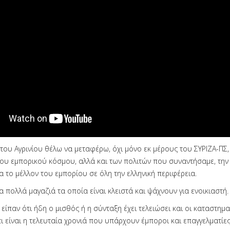
του Αγρινίου θέλω να μεταφέρω, όχι μόνο εκ μέρους του ΣΥΡΙΖΑ-ΠΣ,
ου εμπορικού κόσμου, αλλά και των πολιτών που συναντήσαμε, την
α το μέλλον του εμπορίου σε όλη την ελληνική περιφέρεια.
πολλά μαγαζιά τα οποία είναι κλειστά και ψάχνουν για ενοικιαστή.
 είπαν ότι ήδη ο μισθός ή η σύνταξη έχει τελειώσει και οι καταστημ
ι είναι η τελευταία χρονιά που υπάρχουν έμποροι και επαγγελματίε