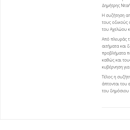
Δημήτρης Νταή
Η συζήτηση απ
τους οδικούς 
του Αχελώου κα
Από πλευράς τ
αιτήματα και δ
προβλήματα πο
καθώς και του
κυβέρνηση για 
Τέλος η συζήτ
άπτονται του 
του δημόσιου 
2026-
02-
16