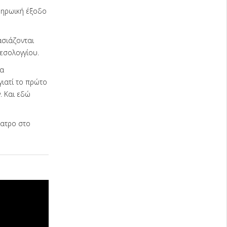
 ηρωική έξοδο
ασιάζονται
εσολογγίου.
να
ιατί το πρώτο
. Και εδώ
ίατρο στο