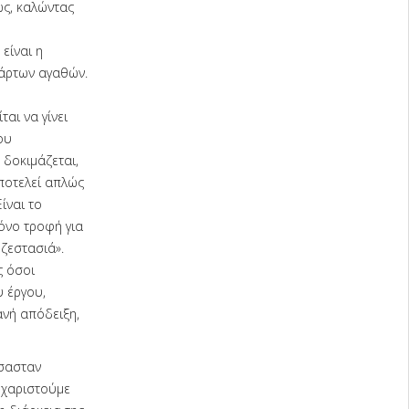
ως, καλώντας
είναι η
θάρτων αγαθών.
αι να γίνει
ου
 δοκιμάζεται,
αποτελεί απλώς
ίναι το
όνο τροφή για
ζεστασιά».
ς όσοι
 έργου,
ανή απόδειξη,
ήσασταν
υχαριστούμε