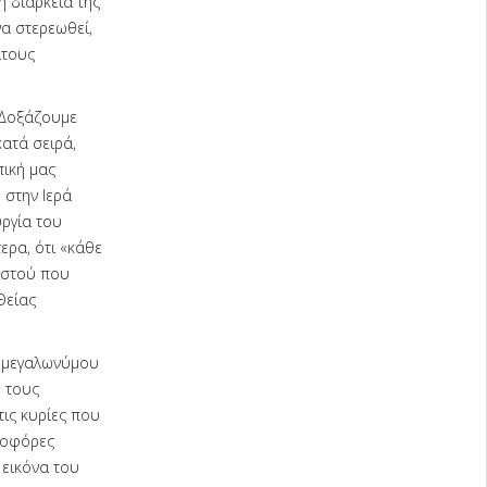
η διάρκεια της
να στερεωθεί,
ατους
«Δοξάζουμε
κατά σειρά,
πική μας
 στην Ιερά
υργία του
ερα, ότι «κάθε
ιστού που
Θείας
ι μεγαλωνύμου
ε τους
τις κυρίες που
ροφόρες
 εικόνα του