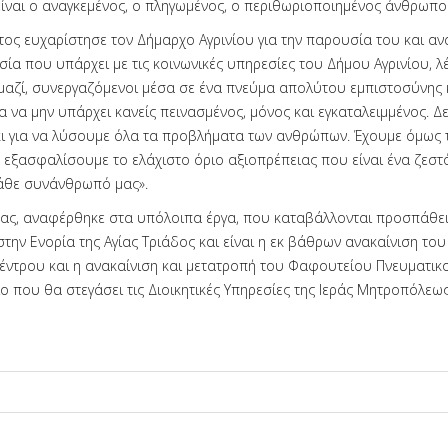
είναι ο αναγκεμένος, ο πληγωμένος, ο περιθωριοποιημένος άνθρωπο
ος ευχαρίστησε τον Δήμαρχο Αγρινίου για την παρουσία του και α
ία που υπάρχει με τις κοινωνικές υπηρεσίες του Δήμου Αγρινίου, λέ
 μαζί, συνεργαζόμενοι μέσα σε ένα πνεύμα απολύτου εμπιστοσύνης 
α να μην υπάρχει κανείς πεινασμένος, μόνος και εγκαταλειμμένος. Δ
ι για να λύσουμε όλα τα προβλήματα των ανθρώπων. Έχουμε όμως 
εξασφαλίσουμε το ελάχιστο όριο αξιοπρέπειας που είναι ένα ζεστ
άθε συνάνθρωπό μας».
ς, αναφέρθηκε στα υπόλοιπα έργα, που καταβάλλονται προσπάθει
την Ενορία της Αγίας Τριάδος και είναι η εκ βάθρων ανακαίνιση το
έντρου και η ανακαίνιση και μετατροπή του Φαφουτείου Πνευματικ
ο που θα στεγάσει τις Διοικητικές Υπηρεσίες της Ιεράς Μητροπόλεω