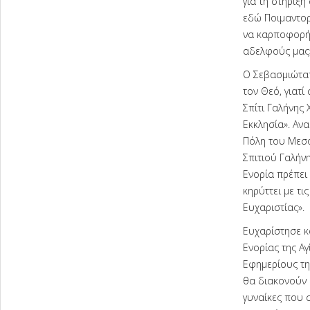
για τη στήριξή
εδώ Ποιμαντορί
να καρποφορήσ
αδελφούς μας»
Ο Σεβασμιώτατ
τον Θεό, γιατί
Σπίτι Γαλήνης 
Εκκλησία». Ανα
Πόλη του Μεσο
Σπιτιού Γαλήνη
Ενορία πρέπει
κηρύττει με τι
Ευχαριστίας».
Ευχαρίστησε κ
Ενορίας της Αγ
Εφημερίους της
θα διακονούν 
γυναίκες που 