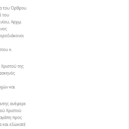
ία του Όρθρου
ί του
ίου, Αρχιμ.
ίνος
Ιεροδιάκονοι
του κ.
 Χριστού της
μασκηνός
χών και
άντης ανέφερε
σού Χριστού
 αγάπη προς
α και εδώκατέ