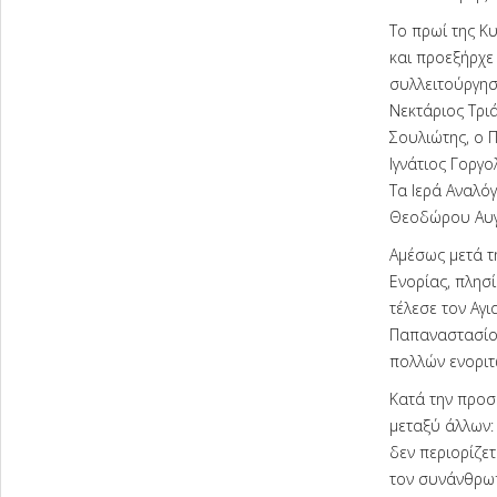
Το πρωί της Κ
και προεξήρχε 
συλλειτούργησ
Νεκτάριος Τρι
Σουλιώτης, ο 
Ιγνάτιος Γοργ
Τα Ιερά Αναλό
Θεοδώρου Αυγ
Αμέσως μετά τη
Ενορίας, πλησ
τέλεσε τον Αγ
Παπαναστασίου
πολλών ενοριτ
Κατά την προσ
μεταξύ άλλων:
δεν περιορίζε
τον συνάνθρωπ