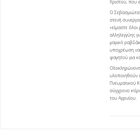
Χριστού, που 
Ο Σεβασμιώτατ
στενή συνεργασ
«είμαστε όλοι
αλληλεγγύης γι
μαγικό ραβδάκ
υποχρέωση να 
φαγητού για κ
Ολοκληρώνοντα
υλοποιηθούν σ
Πνευματικού Κ
σύγχρονο κτίρι
του Αγρινίου.
2026-
02-
15