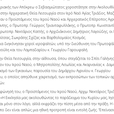
υριακής των Απόκρεω ο Σεβασμιώτατος χοροστάτησε στην Ακολουθ
στην Αρχιερατική Θεία Λειτουργία στον Ιερό Ναό Αγίας Τριάδος. Μαζ
αν ο Προϊστάμενος του Ιερού Ναού και Αρχιερατικός Επίτροπος Αγριν
άντης, ο Πρωτοπρ. Γεώργιος Τριανταφυλλάκης, ο Πρωτοπρ. Κωνσταντ
Πρωτοπρ. Νεκτάριος Καττής, ο Αρχιδιάκονος Δημήτριος Λαγούδης, οι 
ολίτσας, Σωκράτης Σχίζας και Βαρθολομαίος Κοσμάς.
για διηκόνησαν χοροί ιεροψαλτών, υπό την διεύθυνση του Πρωτοψάλ
ούλη και του Λαμπαδαρίου κ. Γεωργίου Γαρουφαλή.
ν Θεία Λειτουργία, στην αίθουσα, όπου στεγάζεται το Σπίτι Γαλήνης
ίον του Ιερού Ναού, ο Μητροπολίτης Αιτωλίας και Ακαρνανίας κ. Δα
ιασμό των Εγκαινίων, παρουσία του Δημάρχου Αγρινίου κ. Γεωργίου
, ο οποίος απηύθυνε χαιρετισμό, των εκπροσώπων των τοπικών αρ
ών.
φώνησή του, ο Προϊστάμενος του Ιερού Ναού, Αρχιμ. Νεκτάριος Τρι
 «Η Εκκλησία μας ακολουθώντας το παράδειγμα του Κυρίου μας, Ιη
ται μόνο στον λόγο, αλλά εκφράζει την πίστη μέσα από την πράξη. Η
ο δεν είναι απλώς μια ηθική προτροπή είναι εντολή ζωής. “Επείνασ