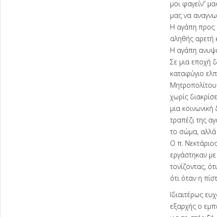
μοι φαγείν” μα
μας να αναγνω
Η αγάπη προς 
αληθής αρετή 
Η αγάπη ανυψώ
Σε μια εποχή δ
καταφύγιο ελπ
Μητροπολίτου 
χωρίς διακρίσε
μια κοινωνική 
τραπέζι της α
το σώμα, αλλά
Ο π. Νεκτάριο
εργάστηκαν με
τονίζοντας, ότ
ότι όταν η πίσ
Ιδιαιτέρως ευχ
εξαρχής ο εμπ