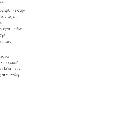
ς».
ναφέρθηκε στην
γοντας ότι
και
εν έχουμε ένα
την
ό πιάτο
ες να
υ Ενοριακού
ού Κέντρου σε
ς στην πόλη