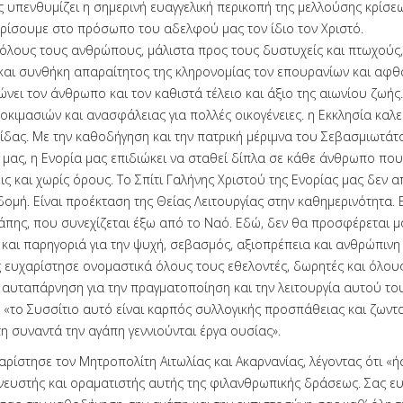
ς υπενθυμίζει η σημερινή ευαγγελική περικοπή της μελλούσης κρίσε
ρίσουμε στο πρόσωπο του αδελφού μας τον ίδιο τον Χριστό.
όλους τους ανθρώπους, μάλιστα προς τους δυστυχείς και πτωχούς, 
και συνθήκη απαραίτητος της κληρονομίας τον επουρανίων και αφ
νει τον άνθρωπο και τον καθιστά τέλειο και άξιο της αιωνίου ζωής.
οκιμασιών και ανασφάλειας για πολλές οικογένειες. η Εκκλησία καλείτ
ίδας. Με την καθοδήγηση και την πατρική μέριμνα του Σεβασμιωτάτ
μας, η Ενορία μας επιδιώκει να σταθεί δίπλα σε κάθε άνθρωπο που
ις και χωρίς όρους. Το Σπίτι Γαλήνης Χριστού της Ενορίας μας δεν 
δομή. Είναι προέκταση της Θείας Λειτουργίας στην καθημερινότητα. Ε
γάπης, που συνεχίζεται έξω από το Ναό. Εδώ, δεν θα προσφέρεται μ
 και παρηγοριά για την ψυχή, σεβασμός, αξιοπρέπεια και ανθρώπινη 
ς ευχαρίστησε ονομαστικά όλους τους εθελοντές, δωρητές και όλου
 αυταπάρνηση για την πραγματοποίηση και την λειτουργία αυτού του
ι «το Συσσίτιο αυτό είναι καρπός συλλογικής προσπάθειας και ζωντ
τη συναντά την αγάπη γεννιούνται έργα ουσίας».
αρίστησε τον Μητροπολίτη Αιτωλίας και Ακαρνανίας, λέγοντας ότι «
νευστής και οραματιστής αυτής της φιλανθρωπικής δράσεως. Σας ε