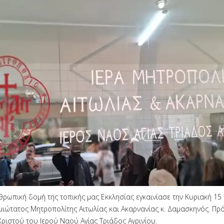
θρωπική δομή της τοπικής μας Εκκλησίας εγκαινίασε την Κυριακή 1
ιώτατος Μητροπολίτης Αιτωλίας και Ακαρνανίας κ. Δαμασκηνός. Πρόκ
Χριστού του Ιερού Ναού Αγίας Τριάδος Αγρινίου.