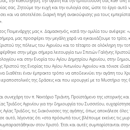
 σας, την καθοδήγηση, την αγάπη και την εμπιστοσύνη σας καθ’ όλη τ
ας σας. Ζητούμε την ευχή και την ευλογία σας, ώστε το έργο αυτό 
ει και να αποτελέσει διαρκή πηγή ανακούφισης για τους εμπερίστ
.
ος Ποιμενάρχης μας κ. Δαμασκηνός, κατά την ομιλία του ανέφερε: 
 σήμερα, μας προσφέρει την μεγάλη χαρά να εγκαινιάζουμε το τρίτο, 
Χριστού της πόλεως του Αγρινίου και το τέταρτο σε ολόκληρη την το
φέρθηκε στην μέχρι σήμερα λειτουργία των Σπιτιών Γαλήνης Χριστού
λογγίου και στην Ενορία του Αγίου Δημητρίου Αγρινίου, στην δημιο
ς Χριστού της Ενορίας του Αγίου Αντωνίου Αγρινίου και τόνισε ιδιαίτ
 να διαθέτει έναν έμπρακτο τρόπο να αποδεικνύει την αγάπη του Χρ
ς ιεραποστολικές της δράσεις και που ιερουργεί με το Μυστήριο της 
αι συνεχάρη τον π. Νεκτάριο Τριάντη, Προϊστάμενο της ιστορικής κα
ίας Τριάδος Αγρινίου για την δημιουργία του Συσσιτίου, ευχαρίστησ
 Αγίας Τριάδος, τις διακόνισσες της αγάπης, όπως αποκάλεσε όλες 
σε αυτό, λέγοντας ότι «στα πρόσωπά τους βλέπουμε εκείνες τις μυ
συμπαραστάθηκαν στον Χριστό. Έτσι και αυτές συμπαρίστανται στην