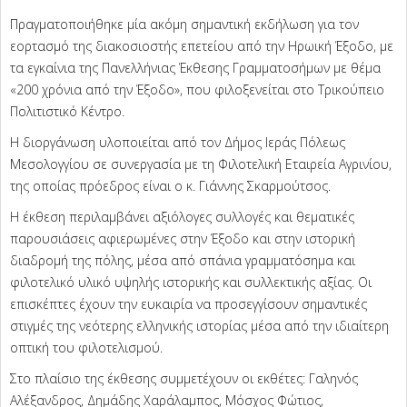
Πραγματοποιήθηκε μία ακόμη σημαντική εκδήλωση για τον
εορτασμό της διακοσιοστής επετείου από την Ηρωική Έξοδο, με
τα εγκαίνια της Πανελλήνιας Έκθεσης Γραμματοσήμων με θέμα
«200 χρόνια από την Έξοδο», που φιλοξενείται στο Τρικούπειο
Πολιτιστικό Κέντρο.
Η διοργάνωση υλοποιείται από τον Δήμος Ιεράς Πόλεως
Μεσολογγίου σε συνεργασία με τη Φιλοτελική Εταιρεία Αγρινίου,
της οποίας πρόεδρος είναι ο κ. Γιάννης Σκαρμούτσος.
Η έκθεση περιλαμβάνει αξιόλογες συλλογές και θεματικές
παρουσιάσεις αφιερωμένες στην Έξοδο και στην ιστορική
διαδρομή της πόλης, μέσα από σπάνια γραμματόσημα και
φιλοτελικό υλικό υψηλής ιστορικής και συλλεκτικής αξίας. Οι
επισκέπτες έχουν την ευκαιρία να προσεγγίσουν σημαντικές
στιγμές της νεότερης ελληνικής ιστορίας μέσα από την ιδιαίτερη
οπτική του φιλοτελισμού.
Στο πλαίσιο της έκθεσης συμμετέχουν οι εκθέτες: Γαληνός
Αλέξανδρος, Δημάδης Χαράλαμπος, Μόσχος Φώτιος,