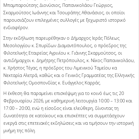
Μπαμπαρούτσης Διονύσιος, Παπανικολάου Γεώργιος,
Σκαρμούτσος Ιωάννης και Τσουράπης Αθανάσιος, οι οποίοι
παρουσιάζουν επιλεγμένες συλλογές με ξεχωριστό ιστορικό
ενδιαφέρον.
Στην εκδήλωση παρευρέθηκαν ο Δήμαρχος Ιεράς Πόλεως
Μεσολογγίου κ. Σπυρίδων Διαμαντόπουλος, ο πρόεδρος της
Φιλοτελικής Εταιρείας Αγρινίου κ. Γιάννης Σκαρμούτσος, οι
αντιδήμαρχοι κ. Δημήτρης Πετρόπουλος, κ. Νίκος Παπανικολάου,
κ. Χρήστος Τέγας, η πρόεδρος του Λιμενικού Ταμείου κα
Νεκταρία Αλετρά, καθώς και ο Γενικός Γραμματέας της Ελληνικής
Φιλοτελικής Ομοσπονδίας κ. Ευάγγελος Καρράς.
Η έκθεση θα παραμείνει επισκέψιμη για το κοινό έως τις 20
Φεβρουαρίου 2026, με καθημερινή λειτουργία 10:00 – 13:00 και
17:00 – 20:00, ενώ η είσοδος είναι ελεύθερη, δίνοντας τη
δυνατότητα σε κατοίκους και επισκέπτες να συμμετάσχουν
ενεργά στις επετειακές εκδηλώσεις και να τιμήσουν την ιστορική
μνήμη της πόλη.