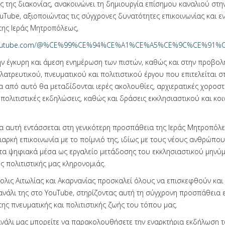
ής της διακονίας, ανακοινώνει τη δημιουργία επίσημου καναλιού στ
Tube, αξιοποιώντας τις σύγχρονες δυνατότητες επικοινωνίας και ε
 της Ιεράς Μητροπόλεως,
w.youtube.com/@%CE%99%CE%94%CE%A1%CE%A5%CE%9C%CE%
ν έγκυρη και άμεση ενημέρωση των πιστών, καθώς και στην προβολή
ατρευτικού, πνευματικού και πολιτιστικού έργου που επιτελείται σ
 από αυτό θα μεταδίδονται ιερές ακολουθίες, αρχιερατικές χοροστα
 πολιτιστικές εκδηλώσεις, καθώς και δράσεις εκκλησιαστικού και κο
 αυτή εντάσσεται στη γενικότερη προσπάθεια της Ιεράς Μητροπόλ
ιαρκή επικοινωνία με το ποίμνιό της, ιδίως με τους νέους ανθρώπου
τα ψηφιακά μέσα ως εργαλείο μετάδοσης του εκκλησιαστικού μηνύμ
ς πολιτιστικής μας κληρονομιάς.
ολις Αιτωλίας και Ακαρνανίας προσκαλεί όλους να επισκεφθούν και
ανάλι της στο YouTube, στηρίζοντας αυτή τη σύγχρονη προσπάθεια
ης πνευματικής και πολιτιστικής ζωής του τόπου μας.
νάλι μας μπορείτε να παρακολουθήσετε την εναρκτήρια εκδήλωση τ