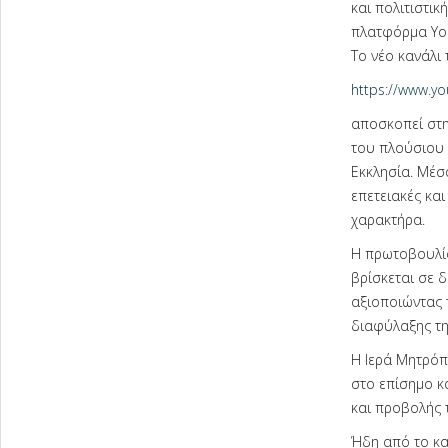
και πολιτιστικ
πλατφόρμα You
Το νέο κανάλι
https://ww
αποσκοπεί στη
του πλούσιου λ
Εκκλησία. Μέσα
επετειακές και
χαρακτήρα.
Η πρωτοβουλία
βρίσκεται σε δ
αξιοποιώντας 
διαφύλαξης τη
Η Ιερά Μητρόπ
στο επίσημο κ
και προβολής τ
Ήδη από το κα