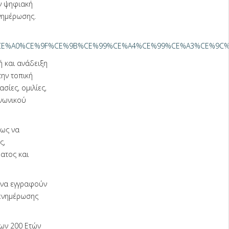
ην ψηφιακή
νημέρωσης.
91%CE%A0%CE%9F%CE%9B%CE%99%CE%A4%CE%99%CE%A3%CE%9
 και ανάδειξη
την τοπική
σίες, ομιλίες,
ινωνικού
εως να
ς,
ατος και
 να εγγραφούν
 ενημέρωσης
ων 200 Ετών