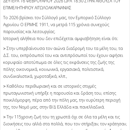
ΔΕΥΤΕΡΑ 16 ΦΕΒΡΟΥΑΡΙΟΥ 2026 ΩΡΑ 18:30 ΣΤΗΝ ΑΙΘΟΥΣΑ ΤΟΥ
ΕΠΙΜΕΛΗΤΗΡΙΟΥ ΑΙΤΩΛΟΑΚΑΡΝΑΝΙΑΣ
Το 2026 βρίσκει τον Σύλλογό μας, τον Εμπορικό Σύλλογο
Αγρινίου Ο ΕΡΜΗΣ 1911, να μετρά 115 χρόνια συνεχούς
παρουσίας και λειτουργίας.
Ιστορική αλήθεια που δεν επιδέχεται αμφισβήτηση είναι ότι:
˃ Στην υπερβαίνουσα τον αιώνα διαδρομή του τα μέλη του, τα
Δ.Σ. του, εκπρόσωποί του και αντιπρόσωποί του έχουν αφήσει
κορυφαίο αποτύπωμα σε όλες τις εκφάνσεις της ζωής της
πόλης οικονομικά, κοινωνικά, εργασιακά, πολιτιστικά,
συνδικαλιστικά, χωροταξικά, κλπ.,
˃ Καθόλου περιθωριακή και σε ιστορικές στιγμές
πρωταγωνιστική υπήρξε η παρουσία και δράση του, επίσης
ποικιλόμορφη, πέρα από την πόλη μας, την ευρύτερη περιοχή
της, τον Νομό μας, στην Β/Δ Ελλάδα και πανελλαδικά.
˃ Την 115χρονη ζωή του τη χρωστά όχι σε όλα τα μέλη και τις
διοικήσεις του αλλά στα πολλά, που τον στήριξαν, τον κράτησαν,