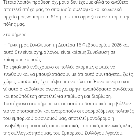
Τέτοια λοιπόν πρόθεση όχι μόνο δεν έχουμε αλλά το αντίθετο
αποτελεί στόχο μας, το σπουδαίο συλλογικά και κοινωνικά
αρχείο μας να πάρει τη θέση που του αρμόζει στην ιστορία της
πόλης μας.
Στο σήμερα
Η Γενική μας Συνέλευση τη Δευτέρα 16 Φεβρουαρίου 2026 και
αυτό δεν είναι σχήμα λόγου είναι κρίσιμη Συνέλευση σε
κρίσιμους καιρούς.
Το εφιαλτικό ενδεχόμενο οι πολλές σκόρπιες φωτιές να
ενωθούν και να μπουρλοτιάσουν με ότι αυτό συνεπάγεται, ζωές,
χώρες, υποδομές, έχει πάψει πια να είναι απίθανο σενάριο και
γι’ αυτό ο καθολικός αγώνας για ειρήνη αναπόδραστα συνδέεται
και προϋπόθεση αποτελεί για επιβίωση και διαβίωση.
Ταυτόχρονα στο σήμερα και σε αυτό το δυστοπικό περιβάλλον
για να αποτραπούν και ανατραπούν οι εφαρμοζόμενες πολιτικές
του εμπορικού αφανισμού μας, αποτελεί μονόδρομο η
αναβάθμιση ποιοτικά, αποφασιστικά, ποσοτικά, κοινωνικά, κλπ.,
της συλλογικότητάς μας, του Εμπορικού Συλλόγου Αγρινίου.