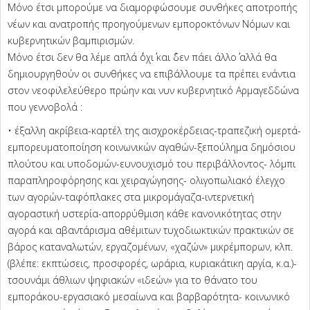
Μόνο έτσι μπορούμε να διαμορφώσουμε συνθήκες αποτροπής
νέων και ανατροπής προηγούμενων εμποροκτόνων Νόμων και
κυβερνητικών βαμπιρισμών.
Μόνο έτσι δεν θα λέμε απλά ΄΄όχι΄΄ και ΄΄δεν πάει άλλο΄΄ αλλά θα
δημιουργηθούν οι συνθήκες να επιβάλλουμε τα πρέπει ενάντια
στον νεοφιλελεύθερο πρώην και νυν κυβερνητικό Αρμαγεδδώνα
που γεννοβολά :
• έξαλλη ακρίβεια-καρτέλ της αισχροκέρδειας-τραπεζική ομερτά-
εμπορευματοποίηση κοινωνικών αγαθών-ξεπούλημα δημόσιου
πλούτου και υποδομών-ευνουχισμό του περιβάλλοντος- λόμπι
παραπληροφόρησης και χειραγώγησης- ολιγοπωλιακό έλεγχο
των αγορών-ταφόπλακες στα μικρομάγαζα-ιντερνετική
αγοραστική υστερία-απορρύθμιση κάθε κανονικότητας στην
αγορά και αβαντάρισμα αθέμιτων τυχοδιωκτικών πρακτικών σε
βάρος καταναλωτών, εργαζομένων, «χαζών» μικρέμπορων, κλπ.
(βλέπε: εκπτώσεις, προσφορές, ωράρια, κυριακάτικη αργία, κ.α.)-
τσουνάμι άθλιων ψηφιακών «ιδεών» για το θάνατο του
εμποράκου-εργασιακό μεσαίωνα και βαρβαρότητα- κοινωνικό