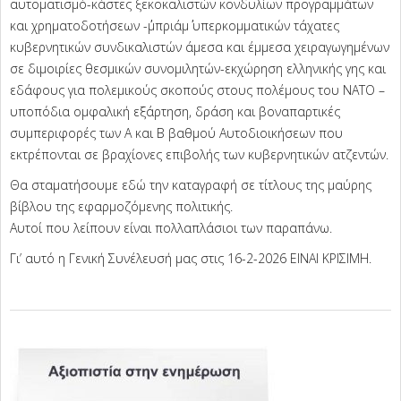
αυτοματισμό-κάστες ξεκοκαλιστών κονδυλίων προγραμμάτων
και χρηματοδοτήσεων -΄΄μπριάμ΄΄ υπερκομματικών τάχατες
κυβερνητικών συνδικαλιστών άμεσα και έμμεσα χειραγωγημένων
σε διμοιρίες θεσμικών συνομιλητών-εκχώρηση ελληνικής γης και
εδάφους για πολεμικούς σκοπούς στους πολέμους του ΝΑΤΟ –
υποπόδια ομφαλική εξάρτηση, δράση και βοναπαρτικές
συμπεριφορές των Α και Β βαθμού Αυτοδιοικήσεων που
εκτρέπονται σε βραχίονες επιβολής των κυβερνητικών ατζεντών.
Θα σταματήσουμε εδώ την καταγραφή σε τίτλους της μαύρης
βίβλου της εφαρμοζόμενης πολιτικής.
Αυτοί που λείπουν είναι πολλαπλάσιοι των παραπάνω.
Γι’ αυτό η Γενική Συνέλευσή μας στις 16-2-2026 ΕΙΝΑΙ ΚΡΙΣΙΜΗ.
2026-
02-
13