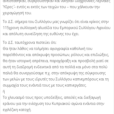
αντιστάθηκαν, συγκρούστηκαν και νίκησαν διαχρονικές ΄΄Λερναίες
Ύδρες΄΄ – εντός κι εκτός των τειχών του – που χάλκευαν την
χειραγώγησή του.
Το Δ.Σ. σήμερα του Συλλόγου μας γνωρίζει ότι είναι κρίκος στην
115χρονη συλλογική αλυσίδα του Εμπορικού Συλλόγου Αγρινίου
και απόλυτη συνείδηση της ευθύνης του έχει.
Το Δ.Σ. ταυτόχρονα πιστεύει ότι:
Θα ήταν λάθος να τολμήσει αγιογραφία καθολική του
παρελθόντος και απόκρυψη προσώπων, ρόλους και επιδιώξεις,
θα ήταν ιστορική απρέπεια, παραχάραξη και προσβολή γιατί σε
αυτή τη διαδρομή ενδεικτικά από τα πολλά και μόνο στα πολύ
παλιά θα συνεργούσαμε π.χ. στην απόκρυψη της σύγκρουσης
των μελών με τους ιδρυτές του Συλλόγου καπνεμπόρους και τη
συμμαχία τους ενάντιά τους με τους καπνεργάτες.
ή
Το χλευασμό τους προς υποδείξεις, απειλές και διεξαγωγή
εράνου για την ενίσχυση του Κυπριακού αγώνα ενάντια στην
εγγλέζικη κατοχή.