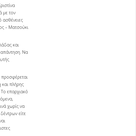
ριστίνα
ά με τον
ό ασθένειες
ος – Ματσούκι
λάδας και
 απάντηση. Να
ευτής
ν προσφέρεται
η και πλήρης
 Το επαρχιακό
όμενα,
ινά χωρίς να
δέντρων είτε
ναι
ιστες