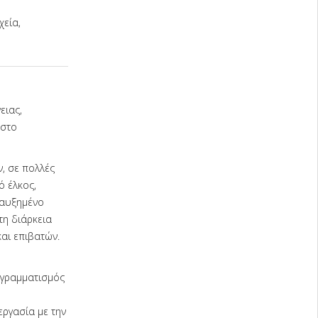
χεία,
ειας,
 στο
, σε πολλές
 έλκος,
 αυξημένο
τη διάρκεια
αι επιβατών.
ογραμματισμός
εργασία με την