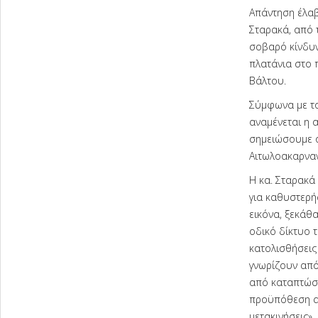
Απάντηση έλαβ
Σταρακά, από 
σοβαρό κίνδυν
πλατάνια στο 
Βάλτου.
Σύμφωνα με το
αναμένεται η 
σημειώσουμε ό
Αιτωλοακαρναν
Η κα. Σταρακά
για καθυστερήσ
εικόνα, ξεκάθ
οδικό δίκτυο 
κατολισθήσεις 
γνωρίζουν από
από καταπτώσε
προϋπόθεση ασ
μετακινήσεις».