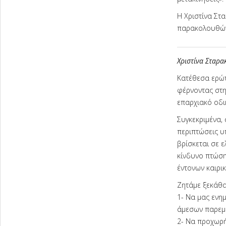
Η Χριστίνα Στα
παρακολουθώντ
Χριστίνα Σταρα
Κατέθεσα ερώτ
φέρνοντας στη
επαρχιακό οδι
Συγκεκριμένα,
περιπτώσεις υ
βρίσκεται σε 
κίνδυνο πτώση
έντονων καιρι
Ζητάμε ξεκάθα
1- Να μας ενη
άμεσων παρεμ
2- Να προχωρή