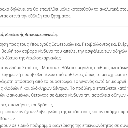
ρακά δηλώνει ότι θα επανέλθει μόλις κατατεθούν τα αναλυτικά στοι
ας στενά την εξέλιξη του ζητήματος.
κά, Βουλευτής Αιτωλοακαρνανίας:
ηση προς τους Υπουργούς Εσωτερικών και Περιβάλλοντος και Ενέργ
 Βουλή τον σοβαρό κίνδυνο που απειλεί την ασφάλεια των οδηγών
κό δίκτυο της Αιτωλοακαρνανίας.
 στον δρόμο Στράτος – Ματσούκι Βάλτου, μεγάλος αριθμός πλατάνων
πέργηρων ή προσβεβλημένων από ασθένειες όπως το μεταχρωματικό
ελάχιστη απόσταση από το οδόστρωμα. Το γεγονός αυτό δημιουργεί
ς κλαδιών ή και ολόκληρων δέντρων. Το πρόβλημα επιτείνεται κατά 
κών φαινομένων, θέτοντας σε άμεσο κίνδυνο την ασφάλεια οδηγών κ
ρες απαντήσεις και δράσεις:
μερώσουν αν έχουν λάβει γνώση της κατάστασης και αν υπάρχει πρ
βάσεων.
σουν σε ειδικό πρόγραμμα διαχείρισης της επικινδυνότητας σε συν