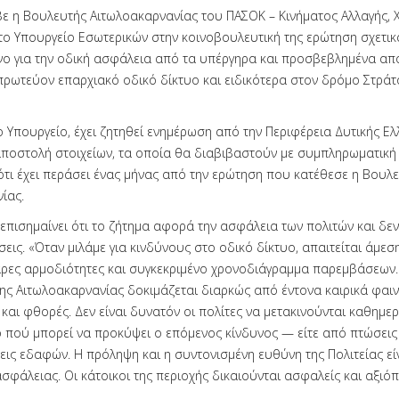
ε η Βουλευτής Αιτωλοακαρνανίας του ΠΑΣΟΚ – Κινήματος Αλλαγής, Χ
το Υπουργείο Εσωτερικών στην κοινοβουλευτική της ερώτηση σχετικ
ο για την οδική ασφάλεια από τα υπέργηρα και προσβεβλημένα απ
πρωτεύον επαρχιακό οδικό δίκτυο και ειδικότερα στον δρόμο Στράτ
 Υπουργείο, έχει ζητηθεί ενημέρωση από την Περιφέρεια Δυτικής Ελ
αποστολή στοιχείων, τα οποία θα διαβιβαστούν με συμπληρωματική
τι έχει περάσει ένας μήνας από την ερώτηση που κατέθεσε η Βουλ
ίας.
 επισημαίνει ότι το ζήτημα αφορά την ασφάλεια των πολιτών και δε
εις. «Όταν μιλάμε για κινδύνους στο οδικό δίκτυο, απαιτείται άμεσ
αρες αρμοδιότητες και συγκεκριμένο χρονοδιάγραμμα παρεμβάσεων.
της Αιτωλοακαρνανίας δοκιμάζεται διαρκώς από έντονα καιρικά φαιν
και φθορές. Δεν είναι δυνατόν οι πολίτες να μετακινούνται καθημερ
 πού μπορεί να προκύψει ο επόμενος κίνδυνος — είτε από πτώσεις 
ις εδαφών. Η πρόληψη και η συντονισμένη ευθύνη της Πολιτείας εί
φάλειας. Οι κάτοικοι της περιοχής δικαιούνται ασφαλείς και αξιόπ