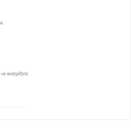
έα
 να ανατρέξετε