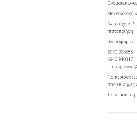
Ονοματεπώνυμ
Μοντέλο οχήμα
Αν το όχημα δι
πιστοποίηση
Πληροφορίες –
6979 008555
6946 940317
filma.agriniou
Για περισσότε
στις επίσημες
Το σωματείο μα
2026-
02-
10