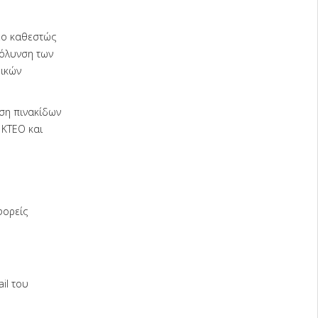
έο καθεστώς
κόλυνση των
ρικών
οση πινακίδων
 ΚΤΕΟ και
φορείς
il του