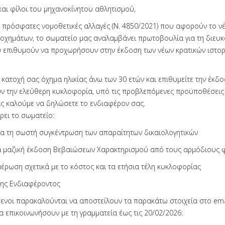
και φίλοι του μηχανοκίνητου αθλητισμού,
 πρόσφατες νομοθετικές αλλαγές (Ν. 4850/2021) που αφορούν το ν
 οχημάτων, το σωματείο μας αναλαμβάνει πρωτοβουλία για τη διευ
 επιθυμούν να προχωρήσουν στην έκδοση των νέων κρατικών ιστο
 κατοχή σας όχημα ηλικίας άνω των 30 ετών και επιθυμείτε την έκδ
ν την ελεύθερη κυκλοφορία, υπό τις προβλεπόμενες προϋποθέσεις
ς καλούμε να δηλώσετε το ενδιαφέρον σας.
ρει το σωματείο:
α τη σωστή συγκέντρωση των απαραίτητων δικαιολογητικών
α μαζική έκδοση Βεβαιώσεων Χαρακτηρισμού από τους αρμόδιους 
μέρωση σχετικά με το κόστος και τα ετήσια τέλη κυκλοφορίας
ης Ενδιαφέροντος
ενοι παρακαλούνται να αποστείλουν τα παρακάτω στοιχεία στο ema
α επικοινωνήσουν με τη γραμματεία έως τις 20/02/2026: