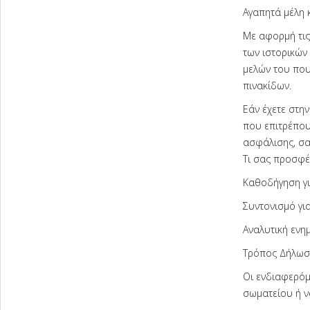
Αγαπητά μέλη 
Με αφορμή τις
των ιστορικών
μελών του που
πινακίδων.
Εάν έχετε στην
που επιτρέπου
ασφάλισης, σα
Τι σας προσφέ
Καθοδήγηση γι
Συντονισμό γι
Αναλυτική ενη
Τρόπος Δήλωσ
Οι ενδιαφερόμ
σωματείου ή ν