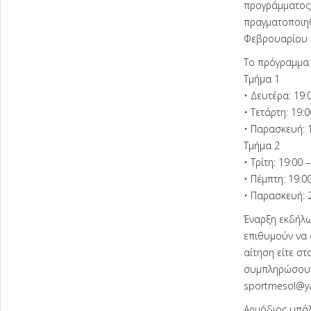
προγράμματος 
πραγματοποιηθ
Φεβρουαρίου 2
Το πρόγραμμα π
Τμήμα 1
• Δευτέρα: 19:
• Τετάρτη: 19:0
• Παρασκευή: 1
Τμήμα 2
• Τρίτη: 19:00 
• Πέμπτη: 19:00
• Παρασκευή: 2
Έναρξη εκδήλω
επιθυμούν να 
αίτηση είτε στ
συμπληρώσουν 
sportmesol@y
Αρμόδιος υπάλ