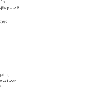
 θα
σβίκη) από 9
οχής:
ημότες
αταθέτουν
α