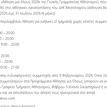
«Άθληση για όλους 2026» της Γενικής Γραμματείας Αθλητισμού, που
εί στις αθλητικές εγκαταστάσεις του ΔΑΚ Μεσολογγίου (αίθουσα Βι
026 έως 31 Ιουλίου 2026 (6 μήνες).
εριλαμβάνει Άθληση για ενήλικες (2 τμήματα), χωρίς κόστος συμμετ
00 – 20:00
0 – 20:00
9:00 – 20:00
– 20:00
 – 20:00
0:00 – 21:00
σης ενδιαφέροντος συμμετοχής από 9 Φεβρουαρίου 2026. Όσοι δ
συμμετάσχουν στα Προγράμματα Άθλησης για Όλους, μπορούν να κ
ο Γραφείο Τμήματος Αθλητισμού, Φάβρου 3 (έναντι δικαστηρίων) ή ν
και να αποστείλουν την αίτησή τους ηλεκτρονικά στο email:
ahoo.com
ληλος: Βήττα Ασπασία.