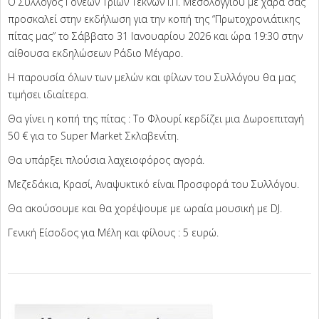
Ο Σύλλογος Γονέων Τριών Τέκνων Ι.Π. Μεσολογγίου με χαρά σας
προσκαλεί στην εκδήλωση για την κοπή της “Πρωτοχρονιάτικης
πίτας μας” το Σάββατο 31 Ιανουαρίου 2026 και ώρα 19:30 στην
αίθουσα εκδηλώσεων Ράδιο Μέγαρο.
Η παρουσία όλων των μελών και φίλων του Συλλόγου θα μας
τιμήσει ιδιαίτερα.
Θα γίνει η κοπή της πίτας : Το Φλουρί κερδίζει μια Δωροεπιταγή
50 € για το Super Market Σκλαβενίτη.
Θα υπάρξει πλούσια λαχειοφόρος αγορά.
Μεζεδάκια, Κρασί, Αναψυκτικό είναι Προσφορά του Συλλόγου.
Θα ακούσουμε και θα χορέψουμε με ωραία μουσική με DJ.
Γενική Είσοδος για Μέλη και φίλους : 5 ευρώ.
2026-
01-
23