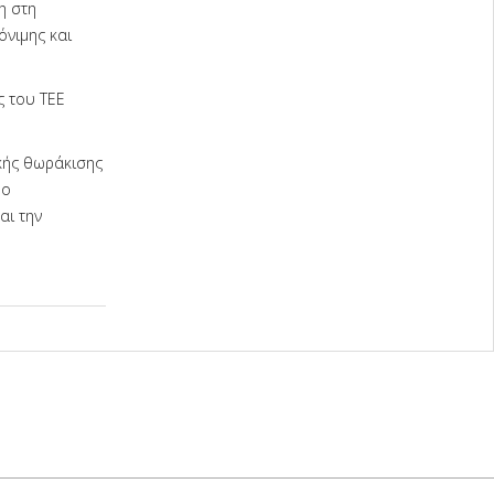
η στη
όνιμης και
 του ΤΕΕ
ικής θωράκισης
 ο
αι την