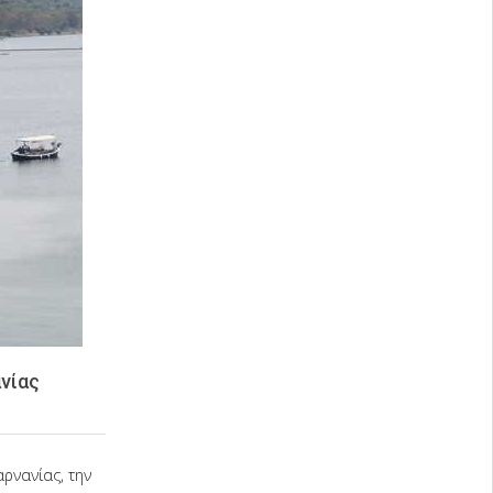
νίας
ρνανίας, την