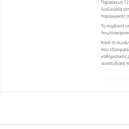
Παρασκευή 12 
διαδικασία εκ
παραγωγικής σ
Τη σύμβαση υπ
Αιτωλοακαρναν
Κατά τη συνάν
που εξασφαλίζ
καθοριστικός 
αναπτυξιακή π
2025-
12-
23