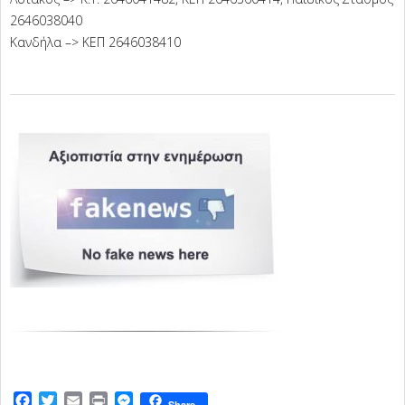
2646038040
Κανδήλα –> ΚΕΠ 2646038410
2025-
12-
07
Facebook
Twitter
Email
Print
Messenger
Share