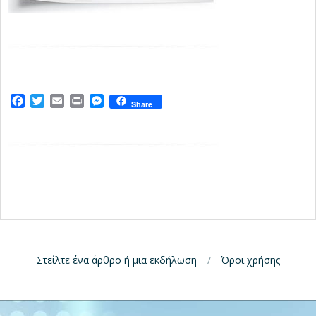
Facebook
Twitter
Email
Print
Messenger
Share
Στείλτε ένα άρθρο ή μια εκδήλωση
Όροι χρήσης