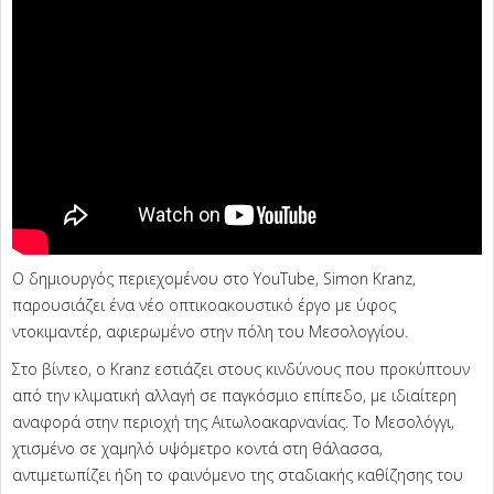
Ο δημιουργός περιεχομένου στο YouTube, Simon Kranz,
παρουσιάζει ένα νέο οπτικοακουστικό έργο με ύφος
ντοκιμαντέρ, αφιερωμένο στην πόλη του Μεσολογγίου.
Στο βίντεο, ο Kranz εστιάζει στους κινδύνους που προκύπτουν
από την κλιματική αλλαγή σε παγκόσμιο επίπεδο, με ιδιαίτερη
αναφορά στην περιοχή της Αιτωλοακαρνανίας. Το Μεσολόγγι,
χτισμένο σε χαμηλό υψόμετρο κοντά στη θάλασσα,
αντιμετωπίζει ήδη το φαινόμενο της σταδιακής καθίζησης του