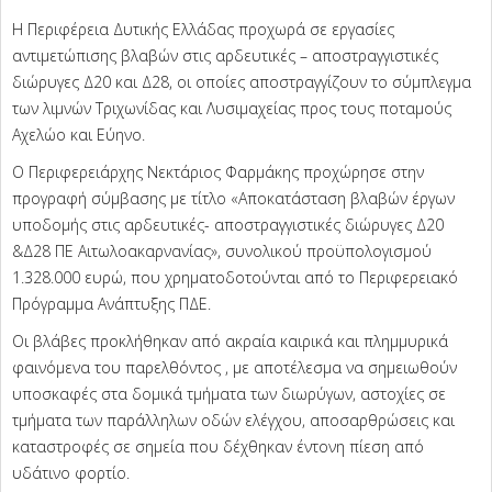
Η Περιφέρεια Δυτικής Ελλάδας προχωρά σε εργασίες
αντιμετώπισης βλαβών στις αρδευτικές – αποστραγγιστικές
διώρυγες Δ20 και Δ28, οι οποίες αποστραγγίζουν το σύμπλεγμα
των λιμνών Τριχωνίδας και Λυσιμαχείας προς τους ποταμούς
Αχελώο και Εύηνο.
Ο Περιφερειάρχης Νεκτάριος Φαρμάκης προχώρησε στην
προγραφή σύμβασης με τίτλο «Αποκατάσταση βλαβών έργων
υποδομής στις αρδευτικές- αποστραγγιστικές διώρυγες Δ20
&Δ28 ΠΕ Αιτωλοακαρνανίας», συνολικού προϋπολογισμού
1.328.000 ευρώ, που χρηματοδοτούνται από το Περιφερειακό
Πρόγραμμα Ανάπτυξης ΠΔΕ.
Οι βλάβες προκλήθηκαν από ακραία καιρικά και πλημμυρικά
φαινόμενα του παρελθόντος , με αποτέλεσμα να σημειωθούν
υποσκαφές στα δομικά τμήματα των διωρύγων, αστοχίες σε
τμήματα των παράλληλων οδών ελέγχου, αποσαρθρώσεις και
καταστροφές σε σημεία που δέχθηκαν έντονη πίεση από
υδάτινο φορτίο.