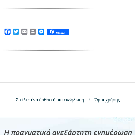
Facebook
Twitter
Email
Print
Messenger
Share
Στείλτε ένα άρθρο ή μια εκδήλωση
Όροι χρήσης
H πραγματικά ανεξάρτητη ενημέρωση