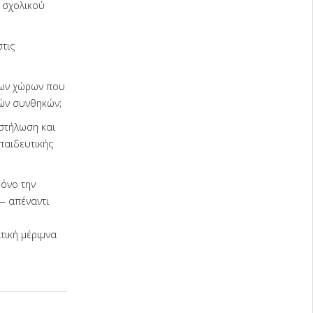
υ σχολικού
τις
νων χώρων που
ών συνθηκών;
αστήλωση και
παιδευτικής
όνο την
— απέναντι
τική μέριμνα