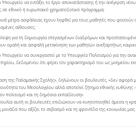
το Υπουργείο να εντάξει το έργο αποκατάστασης ή την ανέγερση νέο
 σε εθνικό ή ευρωπαϊκό χρηματοδοτικό πρόγραμμα;
ινά μέτρα ασφάλειας έχουν ληφθεί για τους μαθητές που φοιτούν σ
σμένες αίθουσες;
βλεψη για τη δημιουργία στεγασμένων διαδρόμων και προστατευμέ
υν ομαλή και ασφαλή μετακίνηση των μαθητών ανεξαρτήτως καιρικ
ο Υπουργείο να συνεργαστεί με το Υπουργείο Πολιτισμού για την αν
κτηρίου, δεδομένου ότι φέρει τον χαρακτηρισμό του ως μνημείου εκ
ση της Παλαμαϊκής Σχολής», δηλώνουν οι βουλευτές, «δεν αφορά μ
κοινότητα του Μεσολογγίου αλλά αποτελεί ζήτημα εθνικής ευθύνης 
τον πολιτισμό και τη δημόσια εκπαίδευση».
ουλία αυτή οι βουλευτές επιδιώκουν να κινητοποιηθεί άμεσα η κρα
ή μονάδα που αξίζει το σεβασμό και τη φροντίδα της κοινωνίας μας.