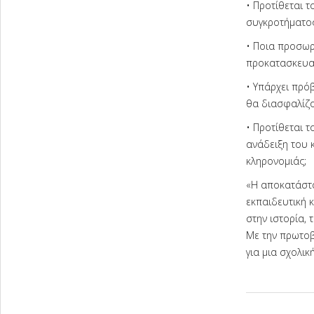
• Προτίθεται 
συγκροτήματος
• Ποια προσωρ
προκατασκευα
• Υπάρχει πρό
θα διασφαλίζο
• Προτίθεται τ
ανάδειξη του 
κληρονομιάς;
«Η αποκατάστα
εκπαιδευτική 
στην ιστορία, 
Με την πρωτοβ
για μια σχολικ
2025-