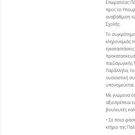
Επικρατείας Π
προς το Υπουρ
αναβάθμιση τω
Σχολής.
Το συγκρότημα
κληρονομιάς τ
εγκαταστάσεις
προκατασκευασ
παιδαγωγικής λ
Παράλληλα, το 
ουσιαστική συ
υπονομεύεται 
Με γνώμονα ότι
αξιοπρέπεια τ
βουλευτές καλ
• Σε ποια φάση
κτήριο της Πα