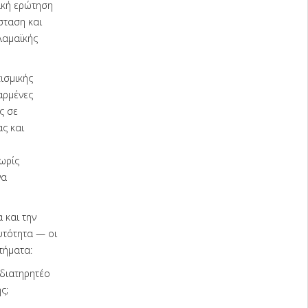
ική ερώτηση
σταση και
λαμαϊκής
ισμικής
αρμένες
ς σε
ς και
χωρίς
να
 και την
υτότητα — οι
τήματα:
 διατηρητέο
ς;