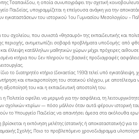
όπης Τσαπανίδου, η οποία συνυπογράφει την σχετική κοινοβουλευτ
γείο Παιδείας, υπογραμμίζεται η επείγουσα ανάγκη για την αποκατά
ν εγκαταστάσεων του ιστορικού 1ου Γυμνασίου Μεσολογγίου – Πα
 του σχολείου, που συνιστά «θησαυρό» της εκπαιδευτικής και πολιτ
ης περιοχής, αντιμετωπίζει σοβαρά προβλήματα υποδομής: από φθ
 και έλλειψη κατάλληλων μαθητικών χώρων μέχρι πρόχειρες αιθουσε
μένα κτήρια που δεν πληρούν τις βασικές προδιαγραφές ασφάλεια
ειτουργίας.
ίδιο το διατηρητέο κτήριο (δεκαετίας 1930) τελεί υπό εγκατάλειψη, 
ντήρηση και επικαιροποίηση του στατικού ελέγχου, με αποτέλεσμα 
η αξιοποίησή του και η εκπαιδευτική αποστολή του.
 η Πολιτεία οφείλει να μεριμνά για την ασφάλεια, τη λειτουργικότητα
ων σχολικών κτιρίων — πόσο μάλλον όταν αυτά φέρουν ιστορική τα
ούν το Υπουργείο Παιδείας να απαντήσει άμεσα στα ακόλουθα ερω
 βρίσκεται η εκπόνηση μελέτης (στατικής ή αποκαταστατικής) για το
λαμαϊκής Σχολής; Ποιο το προβλεπόμενο χρονοδιάγραμμα υλοποίηση