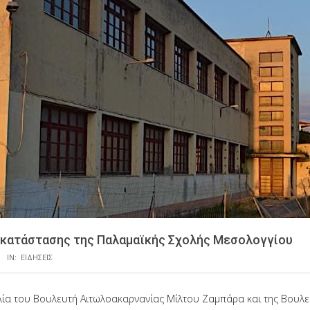
κατάστασης της Παλαμαϊκής Σχολής Μεσολογγίου
IN:
ΕΙΔΗΣΕΙΣ
α του Βουλευτή Αιτωλοακαρνανίας Μίλτου Ζαμπάρα και της Βουλε