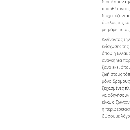
διαιρέσουν τη
προσθέτοντας 
διαχειρίζοντα
όφελος της κοι
μετράμε ποιος
Κλείνοντας τη
ενίσχυσης της
όπου η Ελλάδα 
ανάγκη για πα
ξανά εκεί όπο
ζωή στους τόπ
μόνο δρόμους 
ξεχασμένες πλ
να οδηγήσουν 
είναι ο ζωνταν
η περιφερειακή
δώσουμε λόγο κ