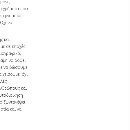
μανε,
τα χρήματα που
ε έργα προς
 Όχι να
ς και
ύμε σε εποχές
ημογραφικό,
ναμη να δοθεί
ύμε να δώσουμε
 χτίσουμε, όχι
λλές
ανθρώπους και
υτοδιοίκηση
να ζωντανέψει
ατία και να