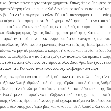
ητικοί ζητάνε πάντα περισσότερα χρήματα». Όπως είπε ο Περιφερειά
ηματοδότηση είναι κρίσιμη, αλλά δεν είναι το καύσιμο που κινεί τον 
ον βοηθά να λειτουργήσει ομαλά». Γι’ αυτό υπογράμμισε τη σημασία 
ου πέρα από επαρκή και σταθερή χρηματοδότηση πρέπει να εμπεριέχ
εραιοτήτων «Το κεντρικό κράτος έχει τις δικές του προτεραιότητες κ
 Αυτοδιοίκηση όμως, έχει τις δικές της προτεραιότητες. Και είναι επί
α παράδειγμα, πρέπει να συμφωνήσουμε ότι όσο αναγκαίες είναι για
 επενδύσεις, άλλο τόσο σημαντικές είναι για εμάς τις Περιφέρειες ο
ών για να μην πλημμυρίσει ο κόσμος ή ακόμα και μία νέα πεζοδρόμ
που αναβαθμίζει την ποιότητα ζωής των πολιτών. Και πρέπει επίσης
ι ενώ είμαστε όλοι ίσοι, δεν είμαστε όλοι ίδιοι. Άρα, δεν έχουμε και 
εραιότητες. Και αυτό είναι πλούτος, όχι πρόβλημα» ανέφερε.
θος που πρέπει να καταρριφθεί, σύμφωνα με τον κ. Φαρμάκη, είναι
ταξύ των δύο βαθμών Αυτοδιοίκησης. «Πρώτος και δεύτερος βαθμ
 δεν σημαίνει “ανώτεροι“ και “κατώτεροι”. Είμαστε δύο κρίκοι της ίδ
 είναι δεμένοι, μπορούν να τραβήξουν το κάρο της χώρας μπροστά.
τικής Ελλάδας είμαι περήφανος γιατί έχουμε πετύχει να δουλεύουμε
ους. Δεν υπάρχουν ”εμίρηδες και κακομοίρηδες”, λοιπόν. Και όσοι 