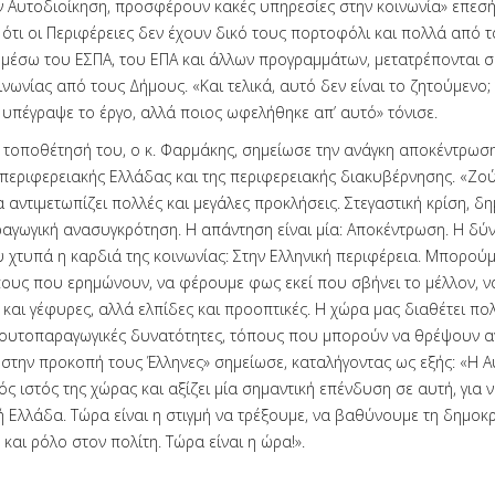
ν Αυτοδιοίκηση, προσφέρουν κακές υπηρεσίες στην κοινωνία» επεσή
ότι οι Περιφέρειες δεν έχουν δικό τους πορτοφόλι και πολλά από 
ι μέσω του ΕΣΠΑ, του ΕΠΑ και άλλων προγραμμάτων, μετατρέπονται σ
νωνίας από τους Δήμους. «Και τελικά, αυτό δεν είναι το ζητούμενο;
 υπέγραψε το έργο, αλλά ποιος ωφελήθηκε απ’ αυτό» τόνισε.
ν τοποθέτησή του, ο κ. Φαρμάκης, σημείωσε την ανάγκη αποκέντρωση
 περιφερειακής Ελλάδας και της περιφερειακής διακυβέρνησης. «Ζο
αντιμετωπίζει πολλές και μεγάλες προκλήσεις. Στεγαστική κρίση, δ
ραγωγική ανασυγκρότηση. Η απάντηση είναι μία: Αποκέντρωση. Η δύ
υ χτυπά η καρδιά της κοινωνίας: Στην Ελληνική περιφέρεια. Μπορο
ους που ερημώνουν, να φέρουμε φως εκεί που σβήνει το μέλλον, να
και γέφυρες, αλλά ελπίδες και προοπτικές. Η χώρα μας διαθέτει πο
ουτοπαραγωγικές δυνατότητες, τόπους που μπορούν να θρέψουν 
στην προκοπή τους Έλληνες» σημείωσε, καταλήγοντας ως εξής: «Η Α
ός ιστός της χώρας και αξίζει μία σημαντική επένδυση σε αυτή, για 
 Ελλάδα. Τώρα είναι η στιγμή να τρέξουμε, να βαθύνουμε τη δημοκρ
αι ρόλο στον πολίτη. Τώρα είναι η ώρα!».