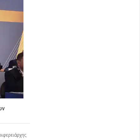
ών
εριφερειάρχης