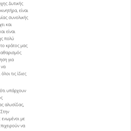
ρχης Δυτικής
κινητήρα, είναι
μίας συνολικής
ει και
αι είναι
σης πολύ
 το κράτος μας
 καθαρισμός
ηση για
 να
όλοι τις ίδιες
 ότι υπάρχουν
ός
ιας αλυσίδας,
 Στην
 ενωμένοι με
επιχειρούν να