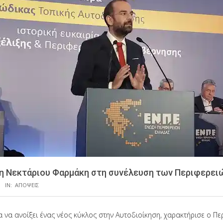
 Νεκτάριου Φαρμάκη στη συνέλευση των Περιφερει
IN:
ΑΠΟΨΕΙΣ
α να ανοίξει ένας νέος κύκλος στην Αυτοδιοίκηση, χαρακτήρισε ο Π