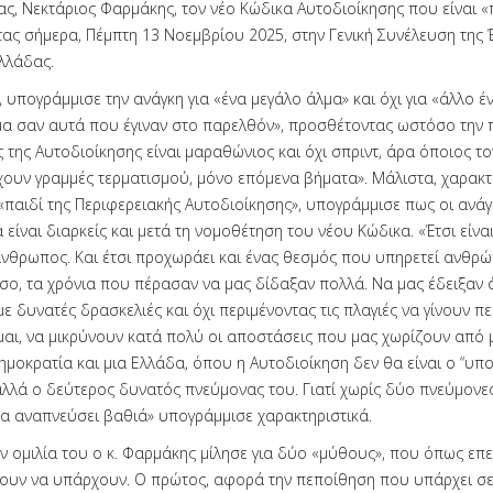
ας, Νεκτάριος Φαρμάκης, τον νέο Κώδικα Αυτοδιοίκησης που είναι «
τας σήμερα, Πέμπτη 13 Νοεμβρίου 2025, στην Γενική Συνέλευση της
λλάδας.
 υπογράμμισε την ανάγκη για «ένα μεγάλο άλμα» και όχι για «άλλο έν
μα σαν αυτά που έγιναν στο παρελθόν», προσθέτοντας ωστόσο την
της Αυτοδιοίκησης είναι μαραθώνιος και όχι σπριντ, άρα όποιος τον 
ουν γραμμές τερματισμού, μόνο επόμενα βήματα». Μάλιστα, χαρακτ
«παιδί της Περιφερειακής Αυτοδιοίκησης», υπογράμμισε πως οι ανάγ
είναι διαρκείς και μετά τη νομοθέτηση του νέου Κώδικα. «Έτσι είναι
νθρωπος. Και έτσι προχωράει και ένας θεσμός που υπηρετεί ανθρώ
σο, τα χρόνια που πέρασαν να μας δίδαξαν πολλά. Να μας έδειξαν 
με δυνατές δρασκελιές και όχι περιμένοντας τις πλαγιές να γίνουν πεδ
μαι, να μικρύνουν κατά πολύ οι αποστάσεις που μας χωρίζουν από 
ημοκρατία και μια Ελλάδα, όπου η Αυτοδιοίκηση δεν θα είναι ο “υπ
αλλά ο δεύτερος δυνατός πνεύμονας του. Γιατί χωρίς δύο πνεύμονε
α αναπνεύσει βαθιά» υπογράμμισε χαρακτηριστικά.
ην ομιλία του ο κ. Φαρμάκης μίλησε για δύο «μύθους», που όπως επ
ουν να υπάρχουν. Ο πρώτος, αφορά την πεποίθηση που υπάρχει σε