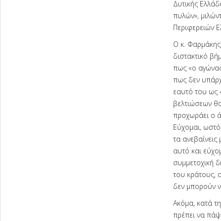
Δυτικής Ελλάδ
πυλών», μιλών
Περιφερειών Ε
Ο κ. Φαρμάκης,
διστακτικό βή
πως «ο αγώνας 
πως δεν υπάρχ
εαυτό του ως 
βελτιώσεων θα 
προχωράει ο ά
Εύχομαι, ωστό
τα ανεβαίνεις 
αυτό και εύχο
συμμετοχική δ
του κράτους, 
δεν μπορούν ν
Ακόμα, κατά τ
πρέπει να πάψ