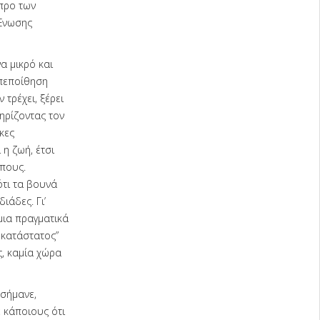
προ των
 Ένωσης
α μικρό και
 πεποίθηση
τρέχει, ξέρει
ηρίζοντας τον
κες
 η ζωή, έτσι
πους.
ότι τα βουνά
ιάδες. Γι’
μια πραγματικά
οκατάστατος”
ς, καμία χώρα
εσήμανε,
 κάποιους ότι