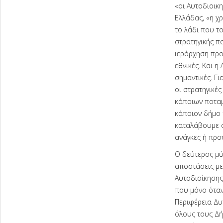
«οι Αυτοδιοικ
Ελλάδας, «η χρ
το λάδι που τ
στρατηγικής π
ιεράρχηση προτ
εθνικές. Και η
σημαντικές. Γι
οι στρατηγικές
κάποιων ποταμ
κάποιον δήμο 
καταλάβουμε ότ
ανάγκες ή προτ
Ο δεύτερος μύ
αποστάσεις με
Αυτοδιοίκησης,
που μόνο όταν
Περιφέρεια Δυ
όλους τους Δήμ