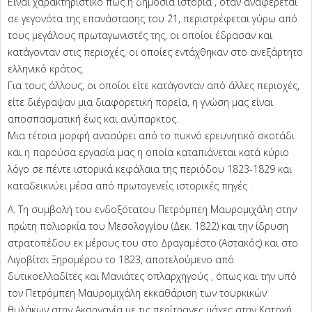
Είναι χαρακτηριστικό πως η δημόσια ιστορία , όταν αναφέρεται
σε γεγονότα της επανάστασης του ΄21, περιστρέφεται γύρω από
τους μεγάλους πρωταγωνιστές της, οι οποίοι έδρασαν και
κατάγονταν στις περιοχές, οι οποίες εντάχθηκαν στο ανεξάρτητο
ελληνικό κράτος.
Για τους άλλους, οι οποίοι είτε κατάγονταν από άλλες περιοχές,
είτε διέγραψαν μια διαφορετική πορεία, η γνώση μας είναι
αποσπασματική έως και ανύπαρκτος.
Μια τέτοια μορφή ανασύρει από το πυκνό ερευνητικό σκοτάδι
και η παρούσα εργασία μας η οποία καταπιάνεται κατά κύριο
λόγο σε πέντε ιστορικά κεφάλαια της περιόδου 1823-1829 και
καταδεικνύει μέσα από πρωτογενείς ιστορικές πηγές .
Α. Τη συμβολή του ενδοξότατου Πετρόμπεη Μαυρομιχάλη στην
πρώτη πολιορκία του Μεσολογγίου (Δεκ. 1822) και την ίδρυση
στρατοπέδου εκ μέρους του στο Δραγαμέστο (Αστακός) και στο
Λιγοβίτσι Ξηρομέρου το 1823, αποτελούμενο από
δυτικοελλαδίτες και Μανιάτες οπλαρχηγούς , όπως και την υπό
τον Πετρόμπεη Μαυρομιχάλη εκκαθάριση των τουρκικών
θυλάκων στην Ακαρνανία με τις περίτρανες μάχες στην Κατοχή