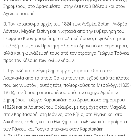
Ξηρομέρου, στο Δραγαμέστο , στην Λεπενού Βάλτου και στον
Αχελώο ποταμό.
Β. Τον κατατρεγμό αρχές του 1824 των: Ανδρέα Ζαΐμη , Ανδρέα
Λόντου , Μιχάλη Σισίνη και Νικηταρά από την κυβέρνηση του
Γεωργίου Κουντρουριώτη, το πολιτικό άσυλο, η φυλάκιση και
φύλαξή τους στον Προφήτη Ηλία στο Δραγαμέστο Ξηρομέρου,
αλλά και η φυγάδευσή τους από τον στρατηγό Γεώργιο Τσόγκα
προς τον Κάλαμο των Ιονίων νήσων.
Γ. Την αδήριτο ανάγκη δημιουργίας στρατοπέδου στην
Ακαρνανία από το οποίο θα κτυπούν τον εχθρό από τις πλάτες ,
που ως γνωστόν , αυτός τότε, πολιορκούσε το Μεσολόγγι (1825-
1826), την ίδρυση στρατοπέδου από τον αρχηγό Αρμάτων
Ξηρομέρου Γεώργιο Καραϊσκάκη στο Δραγαμέστο Ξηρομέρου
(1825) και οι λαμπροί του θρίαμβοι με τις μάχες στον Μαχαλά,
στον Καρβασαρά, στη Μάνινα, στο Ρίβιο, στη Ρίγανη και στο
Λικοδόντι, καθώς και τα εθνοζήμια και ανθενωτικά φερσίματα
των Ράγκου και Τσόγκα απέναντι στον Καραϊσκάκη.