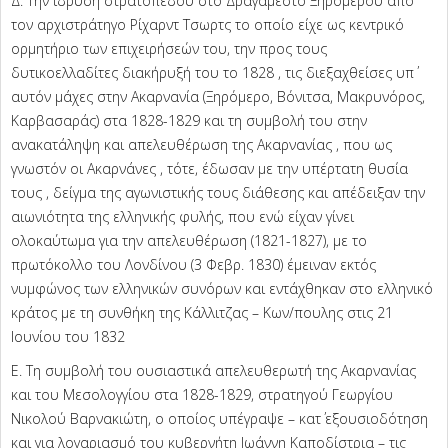
Δ. Την ίδρυση στρατοπέδου στο Δραγαμέστο Ξηρομέρου από
τον αρχιστράτηγο Ρίχαρντ Τσωρτς το οποίο είχε ως κεντρικό
ορμητήριο των επιχειρήσεών του, την προς τους
δυτικοελλαδίτες διακήρυξή του το 1828 , τις διεξαχθείσες υπ΄
αυτόν μάχες στην Ακαρνανία (Ξηρόμερο, Βόνιτσα, Μακρυνόρος,
Καρβασαράς) στα 1828-1829 και τη συμβολή του στην
ανακατάληψη και απελευθέρωση της Ακαρνανίας , που ως
γνωστόν οι Ακαρνάνες , τότε, έδωσαν με την υπέρτατη θυσία
τους , δείγμα της αγωνιστικής τους διάθεσης και απέδειξαν την
αιωνιότητα της ελληνικής φυλής, που ενώ είχαν γίνει
ολοκαύτωμα για την απελευθέρωση (1821-1827), με το
πρωτόκολλο του Λονδίνου (3 Φεβρ. 1830) έμειναν εκτός
νυμφώνος των ελληνικών συνόρων και εντάχθηκαν στο ελληνικό
κράτος με τη συνθήκη της Κάλλιτζας – Κων/πουλης στις 21
Ιουνίου του 1832
Ε. Τη συμβολή του ουσιαστικά απελευθερωτή της Ακαρνανίας
και του Μεσολογγίου στα 1828-1829, στρατηγού Γεωργίου
Νικολού Βαρνακιώτη, ο οποίος υπέγραψε – κατ΄ εξουσιοδότηση
και για λογαριασμό του κυβερνήτη Ιωάννη Καποδίστρια – τις