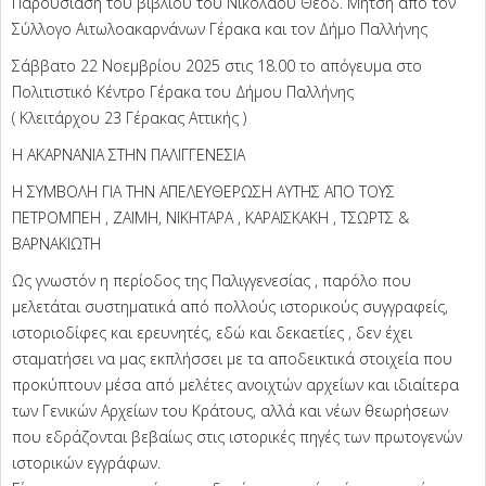
Παρουσίαση του βιβλίου του Νικολάου Θεοδ. Μήτση από τον
Σύλλογο Αιτωλοακαρνάνων Γέρακα και τον Δήμο Παλλήνης
Σάββατο 22 Νοεμβρίου 2025 στις 18.00 το απόγευμα στο
Πολιτιστικό Κέντρο Γέρακα του Δήμου Παλλήνης
( Κλειτάρχου 23 Γέρακας Αττικής )
Η ΑΚΑΡΝΑΝΙΑ ΣΤΗΝ ΠΑΛΙΓΓΕΝΕΣΙΑ
Η ΣΥΜΒΟΛΗ ΓΙΑ ΤΗΝ ΑΠΕΛΕΥΘΕΡΩΣΗ ΑΥΤΗΣ ΑΠΟ ΤΟΥΣ
ΠΕΤΡΟΜΠΕΗ , ΖΑΙΜΗ, ΝΙΚΗΤΑΡΑ , ΚΑΡΑΙΣΚΑΚΗ , ΤΣΩΡΤΣ &
ΒΑΡΝΑΚΙΩΤΗ
Ως γνωστόν η περίοδος της Παλιγγενεσίας , παρόλο που
μελετάται συστηματικά από πολλούς ιστορικούς συγγραφείς,
ιστοριοδίφες και ερευνητές, εδώ και δεκαετίες , δεν έχει
σταματήσει να μας εκπλήσσει με τα αποδεικτικά στοιχεία που
προκύπτουν μέσα από μελέτες ανοιχτών αρχείων και ιδιαίτερα
των Γενικών Αρχείων του Κράτους, αλλά και νέων θεωρήσεων
που εδράζονται βεβαίως στις ιστορικές πηγές των πρωτογενών
ιστορικών εγγράφων.