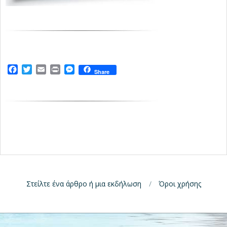
Facebook
Twitter
Email
Print
Messenger
Share
Στείλτε ένα άρθρο ή μια εκδήλωση
Όροι χρήσης