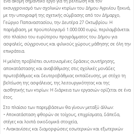
Ένα ακόμη σημαντικό έργο για τη βελτίωση και τον
εκσυγχρονισμό των σχολικών κτιρίων του Δήμου Αγρινίου ξεκινά,
με την υπογραφή της σχετικής σύμβασης από τον Δήμαρχο,
Γεώργιο Παπαναστασίου, την Δευτέρα 27 Οκτωβρίου. Η
παρέμβαση, με προϋπολογισμό 1.000.000 ευρώ, περιλαμβάνεται
στο πλαίσιο του ευρύτερου προγράμματος του Δήμου για
ασφαλείς, σύγχρονους και φιλικούς χώρους μάθησης σε όλη την
επικράτεια.
Η μελέτη προβλέπει συντονισμένες δράσεις συντήρησης,
αποκατάστασης και αναβάθμισης στις σχολικές μονάδες
πρωτοβάθμιας και δευτεροβάθμιας εκπαίδευσης, με στόχο τη
βελτίωση της ασφάλειας, της λειτουργικότητας και της
αισθητικής των κτιρίων. Η διάρκεια των εργασιών ορίζεται σε ένα
έτος.
Στο πλαίσιο των παρεμβάσεων θα γίνουν μεταξύ άλλων:
• Αποκατάσταση φθορών σε τοίχους, επιχρίσματα, δάπεδα,
στέγες και λοιπά οικοδομικά στοιχεία,
• Ανακαινίσεις και διαμορφώσεις εσωτερικών και εξωτερικών