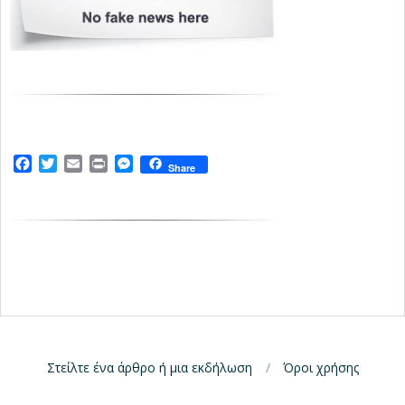
Facebook
Twitter
Email
Print
Messenger
Share
Στείλτε ένα άρθρο ή μια εκδήλωση
Όροι χρήσης