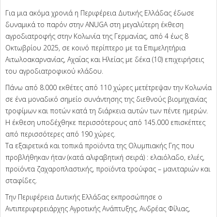
Για μια ακόμα χρονιά η Περιφέρεια Δυτικής Ελλάδας έδωσε
δυναμικά το παρόν στην ANUGA στη μεγαλύτερη έκθεση
αγροδιατροφής στην Κολωνία της Γερμανίας, από 4 έως 8
Οκτωβρίου 2025, σε κοινό περίπτερο με τα Επιμελητήρια
Αιτωλοακαρνανίας, Αχαΐας και Ηλείας με δέκα (10) επιχειρήσεις
του αγροδιατροφικού κλάδου.
Πάνω από 8.000 εκθέτες από 110 χώρες μετέτρεψαν την Κολωνία
σε ένα μοναδικό σημείο συνάντησης της διεθνούς βιομηχανίας
τροφίμων και ποτών κατά τη διάρκεια αυτών των πέντε ημερών.
Η έκθεση υποδέχθηκε περισσότερους από 145.000 επισκέπτες
από περισσότερες από 190 χώρες.
Τα εξαιρετικά και τοπικά προϊόντα της Ολυμπιακής Γης που
προβλήθηκαν ήταν (κατά αλφαβητική σειρά) : ελαιόλαδο, ελιές,
προϊόντα ζαχαροπλαστικής, προϊόντα τρούφας – μανιταριών και
σταφίδες.
Την Περιφέρεια Δυτικής Ελλάδας εκπροσώπησε ο
Αντιπεριφερειάρχης Αγροτικής Ανάπτυξης, Ανδρέας Φίλιας,